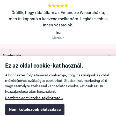





a,
Örülök, hogy rátaláltam az Emanuele Webáruházra,
b is
mert itt kapható a kedvenc melltartóm. Legközelebb is
innen vásárolok.
Icu
Mezőtúr
Navigáció

Ez az oldal cookie-kat használ.
Saját fiók

A böngészés folytatásával jóváhagyja, hogy használjunk az oldal
működéséhez szükséges cookie-kat. Statisztikai, marketing célú
Információk

vagy személyre szabással kapcsolatos cookie-kat csak az Ön
hozzájárulása után használunk.
Elérhetőség

Részletes adatkezelési tájékoztató »
Nem kötelezőek elutasítása
emanuele.hu -
Ádám Viktória
-
ÁSZF
-
Adatkezelési tájékoztató