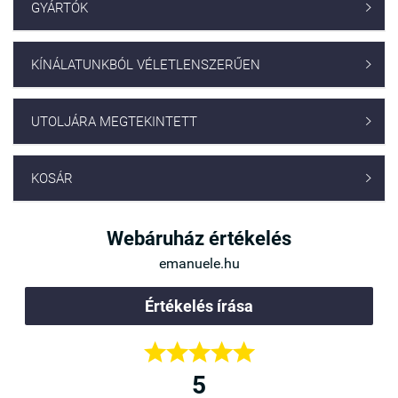
GYÁRTÓK

KÍNÁLATUNKBÓL VÉLETLENSZERŰEN

UTOLJÁRA MEGTEKINTETT

KOSÁR

Webáruház értékelés
emanuele.hu
Értékelés írása





5