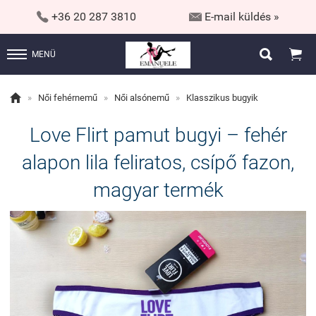


+36 20 287 3810
E-mail küldés »


MENÜ

»
Női fehérnemű
»
Női alsónemű
»
Klasszikus bugyik
Love Flirt pamut bugyi – fehér
alapon lila feliratos, csípő fazon,
magyar termék