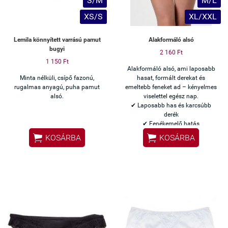
S/M
M/L
XS/S
XL/XXL
Lemila könnyített varrású pamut
Alakformáló alsó
bugyi
2 160 Ft
1 150 Ft
Alakformáló alsó, ami laposabb
Minta nélküli, csípő fazonú,
hasat, formált derekat és
rugalmas anyagú, puha pamut
emeltebb feneket ad – kényelmes
alsó.
viselettel egész nap.
✔ Laposabb has és karcsúbb
derék
✔ Fenékemelő hatás
✔ Ruha alatt láthatatlan


KOSÁRBA
KOSÁRBA
✔ Nem szorít, kényelmes egész
nap
✔ Rugalmas, minden alkathoz
illeszkedik