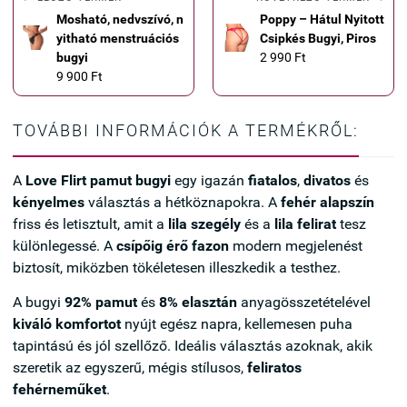
Mosható, nedvszívó, n
Poppy – Hátul Nyitott
yitható menstruációs
Csipkés Bugyi, Piros
bugyi
2 990 Ft
9 900 Ft
TOVÁBBI INFORMÁCIÓK A TERMÉKRŐL:
A
Love Flirt pamut bugyi
egy igazán
fiatalos
,
divatos
és
kényelmes
választás a hétköznapokra. A
fehér alapszín
friss és letisztult, amit a
lila szegély
és a
lila felirat
tesz
különlegessé. A
csípőig érő fazon
modern megjelenést
biztosít, miközben tökéletesen illeszkedik a testhez.
A bugyi
92% pamut
és
8% elasztán
anyagösszetételével
kiváló komfortot
nyújt egész napra, kellemesen puha
tapintású és jól szellőző. Ideális választás azoknak, akik
szeretik az egyszerű, mégis stílusos,
feliratos
fehérneműket
.