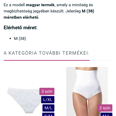
Ez a modell
magyar termék
, amely a minőség és
megbízhatóság jegyében készült. Jelenleg
M (38)
méretben elérhető
.
Elérhető méret:
M (38)
A KATEGÓRIA TOVÁBBI TERMÉKEI:
3 szín
L/XL
M/L
2 szín