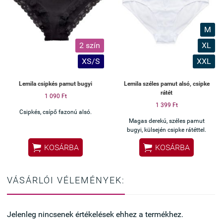
M
2 szín
XL
XS/S
XXL
Lemila csipkés pamut bugyi
Lemila széles pamut alsó, csipke
rátét
1 090 Ft
1 399 Ft
Csipkés, csípő fazonú alsó.
Magas derekú, széles pamut
bugyi, külsején csipke rátéttel.


KOSÁRBA
KOSÁRBA
VÁSÁRLÓI VÉLEMÉNYEK:
Jelenleg nincsenek értékelések ehhez a termékhez.