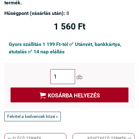
termék.
Hűségpont (vásárlás után):
8
1 560 Ft
Gyors szállítás 1 199 Ft-tól ✅ Utánvét, bankkártya,
átutalás ✅ 14 nap elállás
db

KOSÁRBA HELYEZÉS
Felvitel a kedvencek közé »


KÖVETKEZŐ TERMÉK
ELŐZŐ TERMÉK