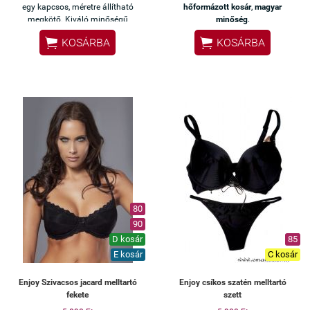
egy kapcsos, méretre állítható
hőformázott kosár
,
magyar
megkötő. Kiváló minőségű
minőség
.
magyar termék
.


KOSÁRBA
KOSÁRBA
80
90
D kosár
85
E kosár
C kosár
Enjoy Szivacsos jacard melltartó
Enjoy csíkos szatén melltartó
fekete
szett