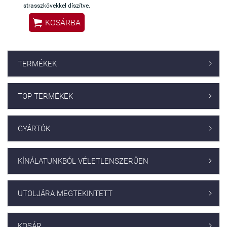
strasszkövekkel díszítve.

KOSÁRBA
TERMÉKEK

TOP TERMÉKEK

GYÁRTÓK

KÍNÁLATUNKBÓL VÉLETLENSZERŰEN

UTOLJÁRA MEGTEKINTETT

KOSÁR
