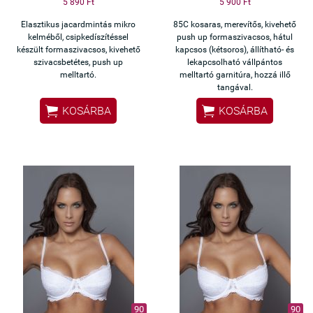
5 890 Ft
5 900 Ft
Elasztikus jacardmintás mikro
85C kosaras, merevítős, kivehető
kelméből, csipkedíszítéssel
push up formaszivacsos, hátul
készült formaszivacsos, kivehető
kapcsos (kétsoros), állítható- és
szivacsbetétes, push up
lekapcsolható vállpántos
melltartó.
melltartó garnitúra, hozzá illő
tangával.


KOSÁRBA
KOSÁRBA
90
90