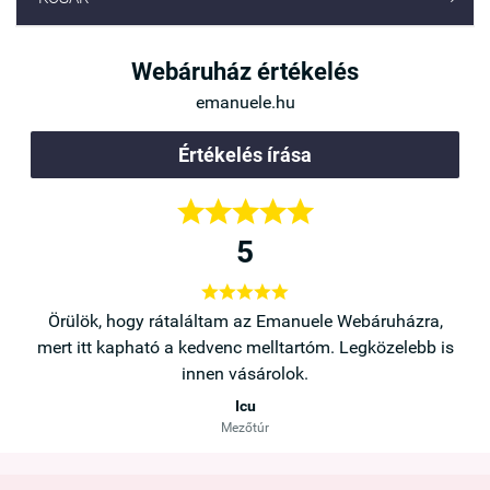
Webáruház értékelés
emanuele.hu
Értékelés írása





5





a,
Örülök, hogy rátaláltam az Emanuele Webáruházra,
b is
mert itt kapható a kedvenc melltartóm. Legközelebb is
innen vásárolok.
Icu
Mezőtúr