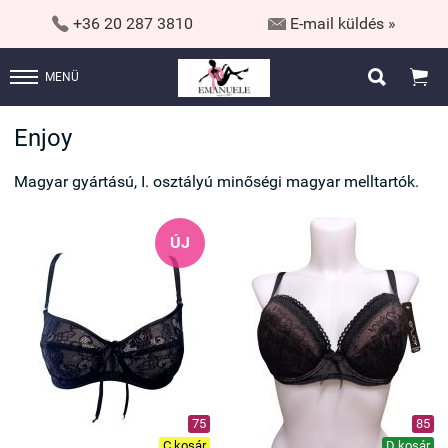


+36 20 287 3810
E-mail küldés »


MENÜ
Enjoy
Magyar gyártású, I. osztályú minőségi magyar melltartók.
ÚJ
75
85
C kosár
D kosár