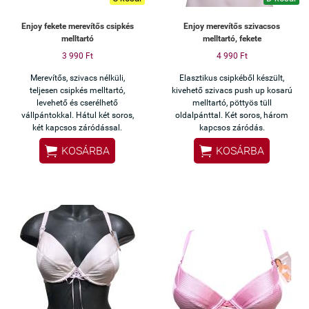
Enjoy fekete merevítős csipkés
Enjoy merevítős szivacsos
melltartó
melltartó, fekete
3 990 Ft
4 990 Ft
Merevítős, szivacs nélküli,
Elasztikus csipkéből készült,
teljesen csipkés melltartó,
kivehető szivacs push up kosarú
levehető és cserélhető
melltartó, pöttyös tüll
vállpántokkal. Hátul két soros,
oldalpánttal. Két soros, három
két kapcsos záródással.
kapcsos záródás.


KOSÁRBA
KOSÁRBA