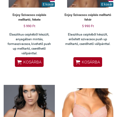
E kosár
E kosár
Enjoy Szivacsos csipkés
Enjoy Szivacsos csipkés melltartó
melltartó, fekete
fehér
5 990 Ft
5 990 Ft
Elasztikus csipkéből készült,
Elasztikus csipkéből készült,
anyagában mintás,
erősített szivacsos push up
formaszivacsos, kivehető push
melltartó, cserélhető vállpánttal.
up melltartó, cserélhető
vállpánttal.


KOSÁRBA
KOSÁRBA