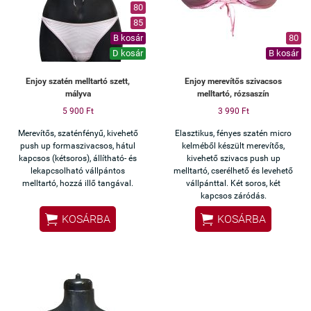
80
85
B kosár
80
D kosár
B kosár
Enjoy szatén melltartó szett,
Enjoy merevítős szivacsos
mályva
melltartó, rózsaszín
5 900 Ft
3 990 Ft
Merevítős, szaténfényű, kivehető
Elasztikus, fényes szatén micro
push up formaszivacsos, hátul
kelméből készült merevítős,
kapcsos (kétsoros), állítható- és
kivehető szivacs push up
lekapcsolható vállpántos
melltartó, cserélhető és levehető
melltartó, hozzá illő tangával.
vállpánttal. Két soros, két
kapcsos záródás.


KOSÁRBA
KOSÁRBA