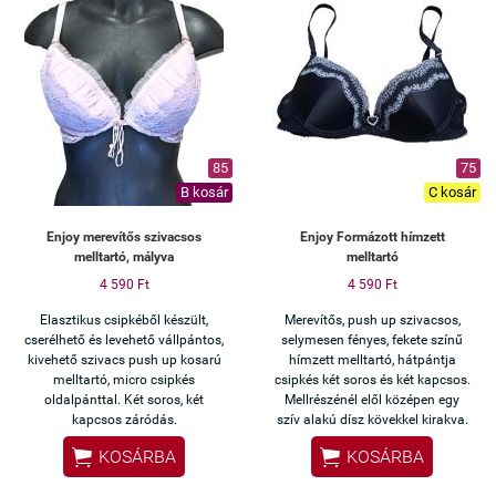
85
75
B kosár
C kosár
Enjoy merevítős szivacsos
Enjoy Formázott hímzett
melltartó, mályva
melltartó
4 590 Ft
4 590 Ft
Elasztikus csipkéből készült,
Merevítős, push up szivacsos,
cserélhető és levehető vállpántos,
selymesen fényes, fekete színű
kivehető szivacs push up kosarú
hímzett melltartó, hátpántja
melltartó, micro csipkés
csipkés két soros és két kapcsos.
oldalpánttal. Két soros, két
Mellrészénél elől középen egy
kapcsos záródás.
szív alakú dísz kövekkel kirakva.


KOSÁRBA
KOSÁRBA