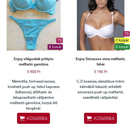
75
75
C kosár
B kosár
D kosár
Enjoy világoskék pöttyös
Enjoy Szivacsos sima melltartó,
melltartó garnitúra
fehér
5 900 Ft
5 190 Ft
Merevítős, formaszivacsos,
C, D kosaras, elasztikus mikro
kivehető push up, hátul kapcsos
kelméből készült, erősített
(kétsoros), állítható- és
szivacsos push up melltartó,
lekapcsolható vállpántos
cserélhető vállpánttal.
melltartó garnitúra, hozzá illő
tangával.


KOSÁRBA
KOSÁRBA