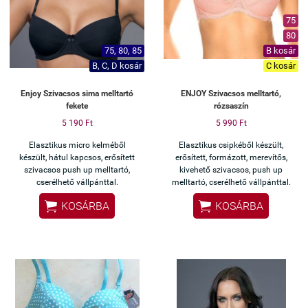
75
80
75, 80, 85
B kosár
B, C, D kosár
C kosár
Enjoy Szivacsos sima melltartó
ENJOY Szivacsos melltartó,
fekete
rózsaszín
5 190 Ft
5 990 Ft
Elasztikus micro kelméből
Elasztikus csipkéből készült,
készült, hátul kapcsos, erősített
erősített, formázott, merevítős,
szivacsos push up melltartó,
kivehető szivacsos, push up
cserélhető vállpánttal.
melltartó, cserélhető vállpánttal.


KOSÁRBA
KOSÁRBA