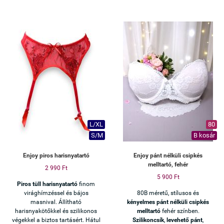
L/XL
80
S/M
B kosár
Enjoy piros harisnyatartó
Enjoy pánt nélküli csipkés
melltartó, fehér
2 990 Ft
5 900 Ft
Piros tüll harisnyatartó
finom
virághímzéssel és bájos
80B méretű, stílusos és
masnival. Állítható
kényelmes
pánt nélküli csipkés
harisnyakötőkkel és szilikonos
melltartó
fehér színben.
végekkel a biztos tartásért. Hátul
Szilikoncsík
,
levehető pánt
,