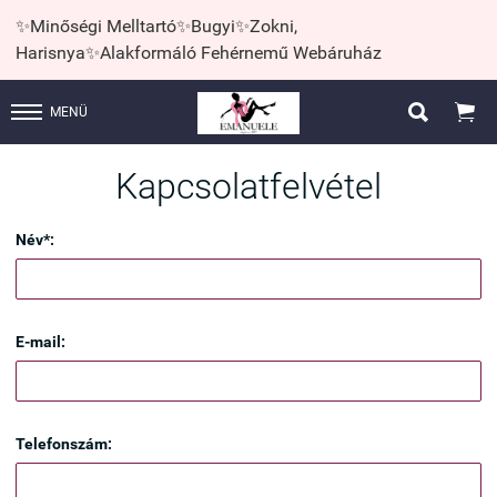
✨Minőségi Melltartó✨Bugyi✨Zokni,
Harisnya✨Alakformáló Fehérnemű Webáruház


MENÜ
Kapcsolatfelvétel
Név*:
E-mail:
Telefonszám: