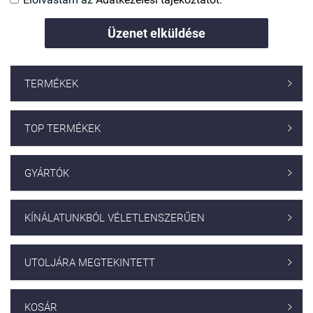
Üzenet elküldése
TERMÉKEK

TOP TERMÉKEK

GYÁRTÓK

KÍNÁLATUNKBÓL VÉLETLENSZERŰEN

UTOLJÁRA MEGTEKINTETT

KOSÁR
