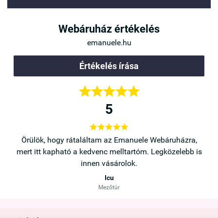
Webáruház értékelés
emanuele.hu
Értékelés írása





5





a,
Örülök, hogy rátaláltam az Emanuele Webáruházra,
b is
mert itt kapható a kedvenc melltartóm. Legközelebb is
innen vásárolok.
Icu
Mezőtúr