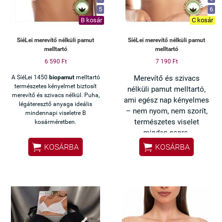
5
6
B kosár
C kosár
SíéLei merevítő nélküli pamut
SíéLei merevítő nélküli pamut
melltartó
melltartó
6 590 Ft
7 190 Ft
A SíéLei 1450
biopamut
melltartó
Merevítő és szivacs
természetes kényelmet biztosít
nélküli pamut melltartó,
merevítő és szivacs nélkül. Puha,
ami egész nap kényelmes
légáteresztő anyaga ideális
– nem nyom, nem szorít,
mindennapi viseletre B
természetes viselet
kosárméretben.
minden napra.


KOSÁRBA
KOSÁRBA
✔ Biopamut – bőrbarát,
légáteresztő
✔ Merevítő nélkül –
maximális komfort
✔ Szivacs nélkül –
természetes érzet
✔ Nem izzaszt, nem irritál