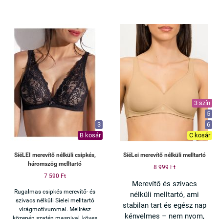
3 szín
5
3
6
B kosár
C kosár
SíéLEI merevítő nélküli csipkés,
SíéLei merevítő nélküli melltartó
háromszög melltartó
8 999 Ft
7 590 Ft
Merevítő és szivacs
Rugalmas csipkés merevítő- és
nélküli melltartó, ami
szivacs nélküli Sielei melltartó
stabilan tart és egész nap
virágmotívummal. Mellrész
kényelmes – nem nyom,
közepén szatén masnival, köves