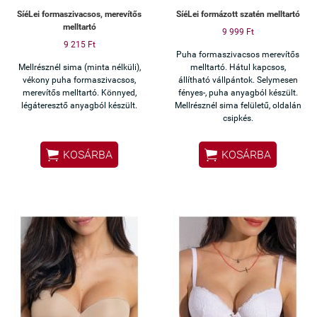
SíéLei formaszivacsos, merevítős
SíéLei formázott szatén melltartó
melltartó
9 999 Ft
9 215 Ft
Puha formaszivacsos merevítős
Mellrésznél sima (minta nélküli),
melltartó. Hátul kapcsos,
vékony puha formaszivacsos,
állítható vállpántok. Selymesen
merevítős melltartó. Könnyed,
fényes-, puha anyagból készült.
légáteresztő anyagból készült.
Mellrésznél sima felületű, oldalán
csipkés.


KOSÁRBA
KOSÁRBA