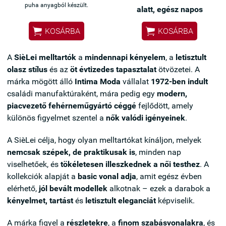
puha anyagból készült.
alatt, egész napos
kényelemmel.


KOSÁRBA
KOSÁRBA
✔ Természetes push up
hatás (nem túlzó)
A
SièLei melltartók
a
mindennapi kényelem
, a
letisztult
✔ Szép, kerek dekoltázs
olasz stílus
és az
öt évtizedes tapasztalat
ötvözetei. A
✔ Ruha alatt láthatatlan
márka mögött álló
Intima Moda
vállalat
1972-ben indult
✔ Kényelmes, nem nyom
családi manufaktúraként, mára pedig egy
modern,
egész nap
piacvezető fehérneműgyártó céggé
fejlődött, amely
✔ Selymes, prémium
különös figyelmet szentel a
nők valódi igényeinek
.
érzetű anyag
A SièLei célja, hogy olyan melltartókat kínáljon, melyek
nemcsak szépek, de praktikusak is
, minden nap
viselhetőek, és
tökéletesen illeszkednek a női testhez
. A
kollekciók alapját a
basic vonal adja
, amit egész évben
elérhető,
jól bevált modellek
alkotnak – ezek a darabok a
kényelmet, tartást
és
letisztult eleganciát
képviselik.
A márka figyel a
részletekre
, a
finom szabásvonalakra
, és