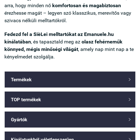
arra, hogy minden nő
komfortosan és magabiztosan
érezhesse magát – legyen szó klasszikus, merevítős vagy
szivacs nélküli melltartókról.
Fedezd fel a SièLei melltartókat az Emanuele.hu
kínálatában
, és tapasztald meg az
olasz fehérneműk
könnyed, mégis minőségi világát
, amely nap mint nap a te
kényelmedet szolgálja.
Termékek

TOP termékek

Gyártók

Kínálatunkból véletlenszerűen
