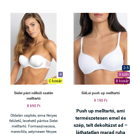
✔ Formaszivacs – szép,
dekoltázs
természetes forma
✔ Pánttal és pánt nélkül is
✔ Pamut belső – bőrbarát
hordható
viselet
✔ Sima felület – ruha alatt
✔ Nem látszik át ruha alatt
láthatatlan
✔ Könnyű, légies érzés egész
✔ Stabil tartás egész nap
nap
Végre egy pánt nélküli melltartó,
ami tényleg a helyén marad –
Ha nem szereted a merevítős
nem kell igazgatni egész nap.
melltartókat, de mégis szeretnél
szép tartást, ez a modell
2-5
tökéletes választás.
4
3 szín
C kosár
B kosár
Sielei pánt nélküli szatén
SíéLei push up melltartó
melltartó
9 190 Ft
8 690 Ft
Push up melltartó, ami
Oldalán csipkés, sima fényes
természetesen emel és
felületű, levehető pántos Sielei
szép, telt dekoltázst ad –
melltartó. Formaszivacsos,
merevítős, selymesen fényes
láthatatlan marad ruha