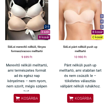
✔ Ideális egész napos
viseletre
Ha eleged van a kényelmetlen
3
melltartókból, ezt észre sem
4
fogod venni napközben.
2-5
5
3 szín
B kosár
B kosár
C kosár
SíéLei merevítő nélküli, fényes
SiéLei pánt nélküli push up
formaszivacsos melltartó
melltartó
9 699 Ft
10 990 Ft
Merevítő nélküli melltartó,
Pánt nélküli push up
ami természetes formát
melltartó, ami stabilan tart
ad és egész nap
és nem csúszik le –
kényelmes – nem nyom,
tökéletes választás
nem szorít, mégis szépen
vállpánt nélküli ruhákhoz.
tart.
✔ Nem csúszik le – dupla


KOSÁRBA
KOSÁRBA
✔ Merevítő nélkül –
szilikoncsík
maximális kényelem
✔ Push up hatás – szép, telt