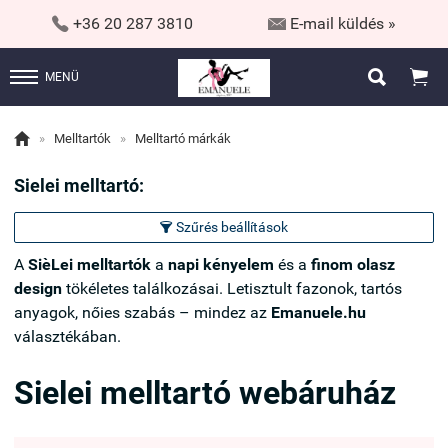


+36 20 287 3810
E-mail küldés »


MENÜ

»
Melltartók
»
Melltartó márkák
Sielei melltartó:
Szűrés beállítások

A
SièLei melltartók
a
napi kényelem
és a
finom olasz
design
tökéletes találkozásai. Letisztult fazonok, tartós
anyagok, nőies szabás – mindez az
Emanuele.hu
választékában.
Sielei melltartó webáruház