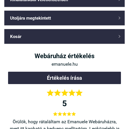
Utoljára megtekintett

Kosár

Webáruház értékelés
emanuele.hu
Értékelés írása





5





a,
Örülök, hogy rátaláltam az Emanuele Webáruházra,
b is
mert itt kapható a kedvenc melltartóm. Legközelebb is