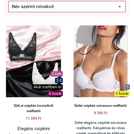
2 szín
2-5
Akár szettben is!
5
B kosár
C kosár
SíéLei csipkés hosszított
Sielei csipkés szivacsos melltartó
melltartó
9 590 Ft
11 590 Ft
Sielei elegáns, csipkés szivacsos
Elegáns csipkés
melltartó. Kényelmes és nőies
viselet, merevítővel és állítható