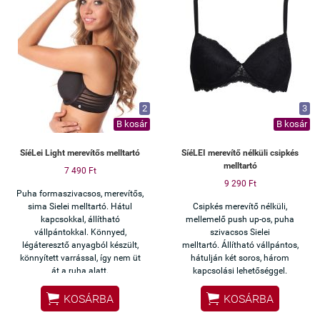
többféleképpen hordható
✔ Testszín – láthatatlan
ruha alatt
Ha olyan melltartót keresel, ami
pánt nélkül is biztosan tart, ez a
modell ideális választás.
2
3
B kosár
B kosár
SíéLei Light merevítős melltartó
SíéLEI merevítő nélküli csipkés
melltartó
7 490 Ft
9 290 Ft
Puha formaszivacsos, merevítős,
sima Sielei melltartó. Hátul
Csipkés merevítő nélküli,
kapcsokkal, állítható
mellemelő push up-os, puha
vállpántokkal. Könnyed,
szivacsos Sielei
légáteresztő anyagból készült,
melltartó. Állítható vállpántos,
könnyített varrással, így nem üt
hátulján két soros, három
át a ruha alatt.
kapcsolási lehetőséggel.


KOSÁRBA
KOSÁRBA