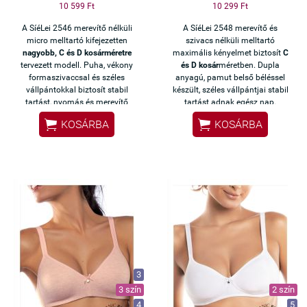
10 599 Ft
10 299 Ft
A SíéLei 2546 merevítő nélküli
A SíéLei 2548 merevítő és
micro melltartó kifejezetten
szivacs nélküli melltartó
nagyobb, C és D kosárméretre
maximális kényelmet biztosít
C
tervezett modell. Puha, vékony
és D kosár
méretben. Dupla
formaszivaccsal és széles
anyagú, pamut belső béléssel
vállpántokkal biztosít stabil
készült, széles vállpántjai stabil
tartást, nyomás és merevítő
tartást adnak egész nap.
nélkül.


KOSÁRBA
KOSÁRBA
3
3 szín
2 szín
4
5