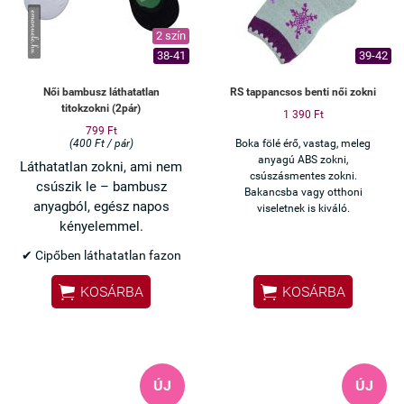
választás.
2 szín
38-41
39-42
Női bambusz láthatatlan
RS tappancsos benti női zokni
titokzokni (2pár)
1 390 Ft
799 Ft
(400 Ft / pár)
Boka fölé érő, vastag, meleg
anyagú ABS zokni,
Láthatatlan zokni, ami nem
csúszásmentes zokni.
csúszik le – bambusz
Bakancsba vagy otthoni
anyagból, egész napos
viseletnek is kiváló.
kényelemmel.
✔ Cipőben láthatatlan fazon
✔ Szilikonos sarok – nem


KOSÁRBA
KOSÁRBA
csúszik le
✔ Bambusz anyag – puha,
jól szellőzik
✔ Vékony, kényelmes viselet
✔ 2 pár (fehér + fekete)
ÚJ
ÚJ
Ha eleged van a lecsúszó