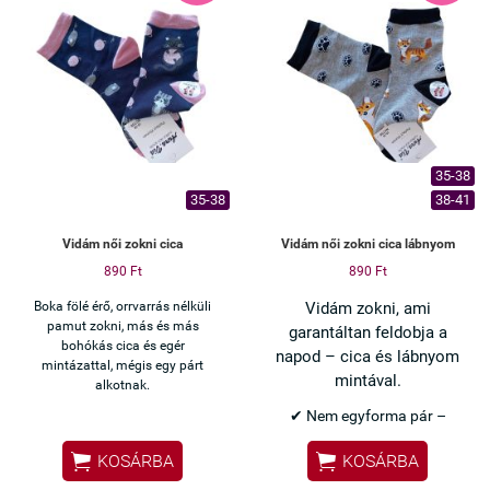
titokzoknikból, ez a megoldás.
35-38
35-38
38-41
Vidám női zokni cica
Vidám női zokni cica lábnyom
890 Ft
890 Ft
Boka fölé érő, orrvarrás nélküli
Vidám zokni, ami
pamut zokni, más és más
garantáltan feldobja a
bohókás cica és egér
napod – cica és lábnyom
mintázattal, mégis egy párt
mintával.
alkotnak.
✔ Nem egyforma pár –
játékos, különleges


KOSÁRBA
KOSÁRBA
✔ Cica és lábnyom minta –
vidám megjelenés