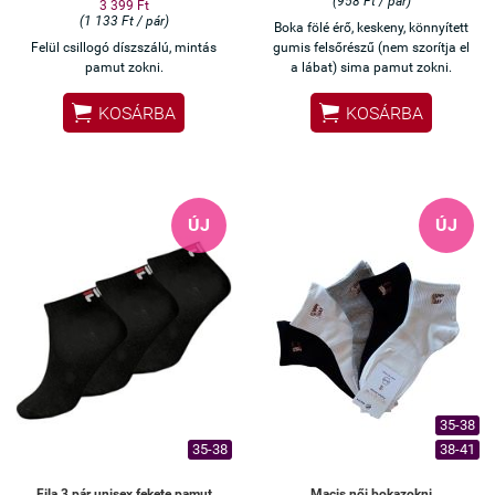
(958 Ft / pár)
3 399 Ft
(1 133 Ft / pár)
Boka fölé érő, keskeny, könnyített
Felül csillogó díszszálú, mintás
gumis felsőrészű (nem szorítja el
pamut zokni.
a lábat) sima pamut zokni.


KOSÁRBA
KOSÁRBA
ÚJ
ÚJ
35-38
35-38
38-41
Fila 3 pár unisex fekete pamut
Macis női bokazokni