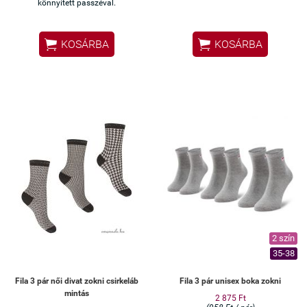
könnyített passzéval.


KOSÁRBA
KOSÁRBA
2 szín
35-38
Fila 3 pár női divat zokni csirkeláb
Fila 3 pár unisex boka zokni
mintás
2 875 Ft