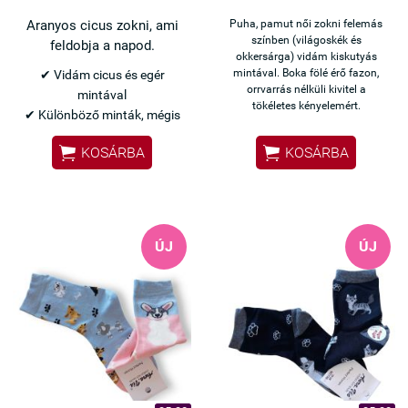
Aranyos cicus zokni, ami
Puha, pamut női zokni felemás
színben (világoskék és
feldobja a napod.
okkersárga) vidám kiskutyás
mintával. Boka fölé érő fazon,
✔ Vidám cicus és egér
orrvarrás nélküli kivitel a
mintával
tökéletes kényelemért.
✔ Különböző minták, mégis
egy pár


KOSÁRBA
KOSÁRBA
✔ Pamut anyag – kényelmes
viselet
✔ Orrvarrás nélkül – nem
nyom
✔ Boka fölé érő fazon
ÚJ
ÚJ
Tökéletes választás, ha egy
kényelmes és vidám zoknit
keresel a hétköznapokra.