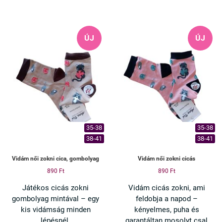
✔ Orrvarrás nélküli – nem
nyom
✔ Pamut anyag – kényelmes
ÚJ
ÚJ
viselet
✔ Bokáig érő fazon – ideális
mindennapra
Ha szereted az egyedi, mosolyt
csaló darabokat, ez neked
készült.
35-38
35-38
38-41
38-41
Vidám női zokni cica, gombolyag
Vidám női zokni cicás
890 Ft
890 Ft
Játékos cicás zokni
Vidám cicás zokni, ami
gombolyag mintával – egy
feldobja a napod –
kis vidámság minden
kényelmes, puha és
lépésnél.
garantáltan mosolyt csal