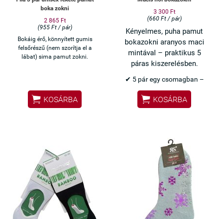
boka zokni
3 300 Ft
(660 Ft / pár)
2 865 Ft
(955 Ft / pár)
Kényelmes, puha pamut
Bokáig érő, könnyített gumis
bokazokni aranyos maci
felsőrészű (nem szorítja el a
mintával – praktikus 5
lábat) sima pamut zokni.
páras kiszerelésben.
✔ 5 pár egy csomagban –
kedvező választás


KOSÁRBA
KOSÁRBA
✔ Hímzett maci minta –
visszafogott, mégis
különleges
✔ Pamut anyag – puha és jól
szellőzik
✔ Bokáig érő fazon – ideális
mindennapokra
✔ Bordázott passzé – nem
csúszik le
Ha egyszerre szeretnél
kényelmes és praktikus zoknikat,
ez az 5 páras csomag ideális