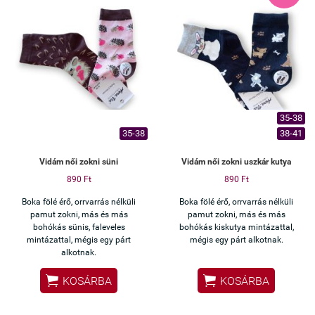
35-38
35-38
38-41
Vidám női zokni süni
Vidám női zokni uszkár kutya
890 Ft
890 Ft
Boka fölé érő, orrvarrás nélküli
Boka fölé érő, orrvarrás nélküli
pamut zokni, más és más
pamut zokni, más és más
bohókás sünis, faleveles
bohókás kiskutya mintázattal,
mintázattal, mégis egy párt
mégis egy párt alkotnak.
alkotnak.


KOSÁRBA
KOSÁRBA