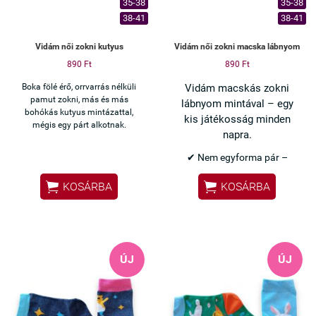
35-38
35-38
38-41
38-41
Vidám női zokni kutyus
Vidám női zokni macska lábnyom
890 Ft
890 Ft
Boka fölé érő, orrvarrás nélküli
Vidám macskás zokni
pamut zokni, más és más
lábnyom mintával – egy
bohókás kutyus mintázattal,
kis játékosság minden
mégis egy párt alkotnak.
napra.
✔ Nem egyforma pár –
különleges megjelenés


KOSÁRBA
KOSÁRBA
✔ Macska és lábnyom minta
– vidám, bohókás
✔ Orrvarrás nélküli – nem
nyom
✔ Pamut anyag – kényelmes
ÚJ
ÚJ
viselet
✔ Bokazokni fazon –
mindennapi használatra