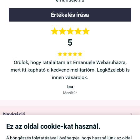
Értékelés írása





5





a,
Örülök, hogy rátaláltam az Emanuele Webáruházra,
b is
mert itt kapható a kedvenc melltartóm. Legközelebb is
innen vásárolok.
Icu
Mezőtúr
Navigáció

Ez az oldal cookie-kat használ.
Saját fiók

A böngészés folytatásával jóváhagyja, hogy használjunk az oldal