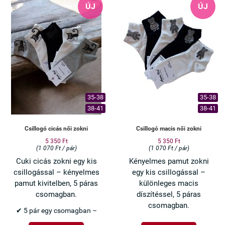
ÚJ
ÚJ
35-38
35-38
38-41
38-41
Csillogó cicás női zokni
Csillogó macis női zokni
5 350 Ft
5 350 Ft
(1 070 Ft / pár)
(1 070 Ft / pár)
Cuki cicás zokni egy kis
Kényelmes pamut zokni
csillogással – kényelmes
egy kis csillogással –
pamut kivitelben, 5 páras
különleges macis
csomagban.
díszítéssel, 5 páras
csomagban.
✔ 5 pár egy csomagban –
praktikus választás
✔ 5 pár egy csomagban –