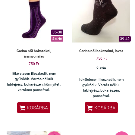
35-38
4 szín
39-42
Carina női bokazokni,
Carina női bokazokni, lovas
áramvonalas
750 Ft
750 Ft
2 szín
Tökéletesen illeszkedik, nem
gyűrődik. Varrás nélküli
Tökéletesen illeszkedik, nem
lábfejrész, bokarészén, könnyített
gyűrődik. Varrás nélküli
varrásos passzéval.
lábfejrész, bokarészén,
passzéval.


KOSÁRBA
KOSÁRBA