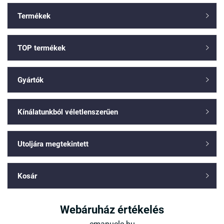
Termékek

TOP termékek

Gyártók

Kínálatunkból véletlenszerűen

Utoljára megtekintett

Kosár

Webáruház értékelés
emanuele.hu