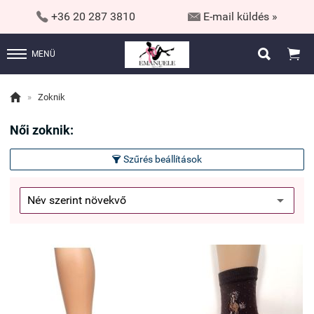


+36 20 287 3810
E-mail küldés »


MENÜ

»
Zoknik
Női zoknik:
Szűrés beállítások
