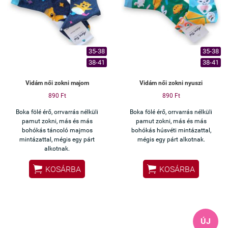
Ha szereted az egyedi, mosolyt
csaló darabokat, ezt imádni
fogod.
35-38
35-38
38-41
38-41
Vidám női zokni majom
Vidám női zokni nyuszi
890 Ft
890 Ft
Boka fölé érő, orrvarrás nélküli
Boka fölé érő, orrvarrás nélküli
pamut zokni, más és más
pamut zokni, más és más
bohókás táncoló majmos
bohókás húsvéti mintázattal,
mintázattal, mégis egy párt
mégis egy párt alkotnak.
alkotnak.


KOSÁRBA
KOSÁRBA
ÚJ