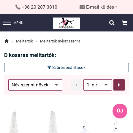


+36 20 287 3810
E-mail küldés »


MENÜ

»
Melltartók
»
Melltartók méret szerint
D kosaras melltartók:
Szűrés beállítások



ÚJ