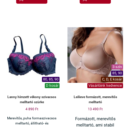
3 szín
85, 90
80, 85, 90
C, D, E kosár
D kosár
Vásárlóink kedvence
Lanny hímzett vékony szivacsos
Leilieve formázott, merevítős
melltartó szürke
melltartó
4 890 Ft
13 490 Ft
Merevítős, puha formaszivacsos
Formázott, merevítős
melltartó, állítható- és
melltartó, ami stabil