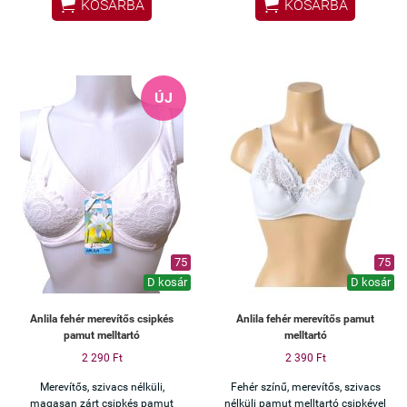


KOSÁRBA
KOSÁRBA
ÚJ
75
75
D kosár
D kosár
Anlila fehér merevítős csipkés
Anlila fehér merevítős pamut
pamut melltartó
melltartó
2 290 Ft
2 390 Ft
Merevítős, szivacs nélküli,
Fehér színű, merevítős, szivacs
magasan zárt csipkés pamut
nélküli pamut melltartó csipkével