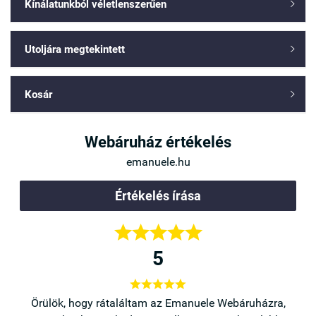
Kínálatunkból véletlenszerűen

Utoljára megtekintett

Kosár

Webáruház értékelés
emanuele.hu
Értékelés írása





5





a,
Örülök, hogy rátaláltam az Emanuele Webáruházra,