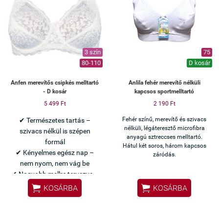
3 szín
75
80-110
D kosár
Anfen merevítős csipkés melltartó
Anlila fehér merevítő nélküli
- D kosár
kapcsos sportmelltartó
5 499 Ft
2 190 Ft
Fehér színű, merevítő és szivacs
✔ Természetes tartás –
nélküli, légáteresztő microfibra
szivacs nélkül is szépen
anyagú sztreccses melltartó.
formál
Hátul két soros, három kapcsos
✔ Kényelmes egész nap –
záródás.
nem nyom, nem vág be
✔ Nagyobb mellre tervezve –
stabil, mégis nőies


KOSÁRBA
KOSÁRBA