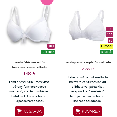
100
105
95
100
C kosár
D kosár
D kosár
Lemila fehér merevítős
Lemila pamut szoptatós melltartó
formaszivacsos melltartó
2 990 Ft
3 490 Ft
Fehér színű pamut melltartó
Lemila fehér színű merevítős
merevítő és szivacs nélkül,
vékony formaszivacsos
állítható vállpántokkal,
melltartó, szatén díszítéssel.
lekapcsolható mellrészű,
Hátulján két soros, három
hátulján két soros három
kapcsos záródással.
kapcsos záródással.


KOSÁRBA
KOSÁRBA