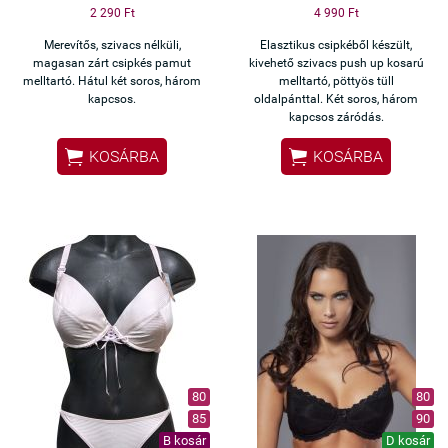
2 290 Ft
4 990 Ft
Merevítős, szivacs nélküli,
Elasztikus csipkéből készült,
magasan zárt csipkés pamut
kivehető szivacs push up kosarú
melltartó. Hátul két soros, három
melltartó, pöttyös tüll
kapcsos.
oldalpánttal. Két soros, három
kapcsos záródás.


KOSÁRBA
KOSÁRBA
80
80
85
90
B kosár
D kosár