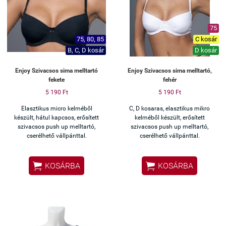
75
75, 80, 85
C kosár
B, C, D kosár
D kosár
Enjoy Szivacsos sima melltartó
Enjoy Szivacsos sima melltartó,
fekete
fehér
5 190 Ft
5 190 Ft
Elasztikus micro kelméből
C, D kosaras, elasztikus mikro
készült, hátul kapcsos, erősített
kelméből készült, erősített
szivacsos push up melltartó,
szivacsos push up melltartó,
cserélhető vállpánttal.
cserélhető vállpánttal.


KOSÁRBA
KOSÁRBA