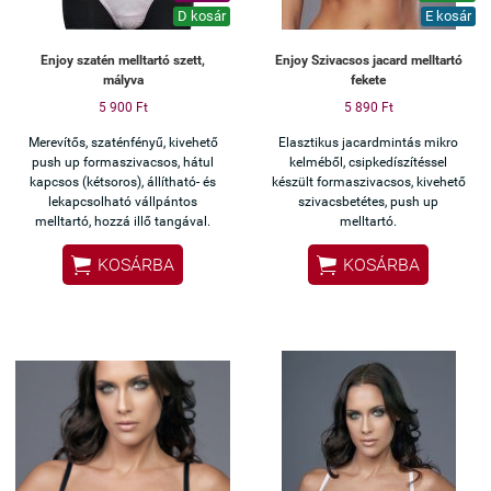
D kosár
E kosár
Enjoy szatén melltartó szett,
Enjoy Szivacsos jacard melltartó
mályva
fekete
5 900 Ft
5 890 Ft
Merevítős, szaténfényű, kivehető
Elasztikus jacardmintás mikro
push up formaszivacsos, hátul
kelméből, csipkedíszítéssel
kapcsos (kétsoros), állítható- és
készült formaszivacsos, kivehető
lekapcsolható vállpántos
szivacsbetétes, push up
melltartó, hozzá illő tangával.
melltartó.


KOSÁRBA
KOSÁRBA