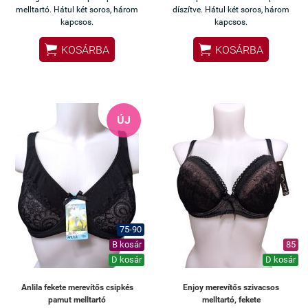
melltartó. Hátul két soros, három
díszítve. Hátul két soros, három
kapcsos.
kapcsos.


KOSÁRBA
KOSÁRBA
ÚJ
75-90
B kosár
85
D kosár
D kosár
Anlila fekete merevítős csipkés
Enjoy merevítős szivacsos
pamut melltartó
melltartó, fekete