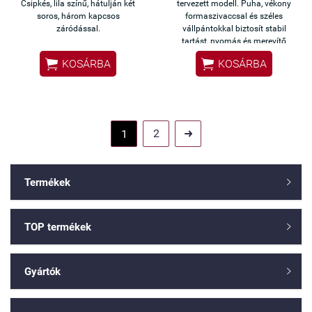
Csipkés, lila színű, hátulján két
tervezett modell. Puha, vékony
soros, három kapcsos
formaszivaccsal és széles
záródással.
vállpántokkal biztosít stabil
tartást, nyomás és merevítő
nélkül.


KOSÁRBA
KOSÁRBA
2
1

Termékek

TOP termékek

Gyártók
