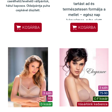
cserélhető/levehető vállpántok,
tartást ad és
hátul kapcsos. Oldalpántja puha
természetesen formálja a
csipkével díszített.
mellet – egész nap
kényelmes, ruha alatt
teljesen láthatatlan.


KOSÁRBA
KOSÁRBA
✔ Tökéletes tartás C–E
kosárméretig
✔ Formázott kosár – szép,
kerek forma
✔ Nem látszik át ruha alatt
✔ Nem nyom, nem vág be
✔ Prémium, selymes anyag
3 szín
3 szín
75-90
95
C-F kosár
D kosár
Vásárlóink kedvence