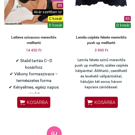
85
Akár szettben is!
C kosár
85
D kosár
D kosár
Leilieve szivacsos merevítős
Lemila csipkés fekete merevítős
melltartó
push up melltartó
14 450 Ft
3 990 Ft
Lemila fekete színű merevítős
✔ Stabil tartás C–D
push up melltartó, széles csipkés
kosárhoz
hátpánttal. Állítható-, cserélhető
✔ Vékony formaszivacs –
és levehető vállpántokkal,
természetes forma
hátulján két soros, három
✔ Kényelmes, egész napos
kapcsos záródással.
viselet


KOSÁRBA
KOSÁRBA
Olasz Leilieve minőség
✨ Diszkrét elegancia
hímzett részletekkel
ÚJ