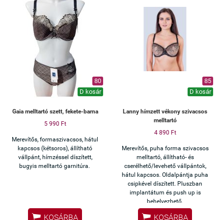
80
85
D kosár
D kosár
Gaia melltartó szett, fekete-barna
Lanny hímzett vékony szivacsos
melltartó
5 990 Ft
4 890 Ft
Merevítős, formaszivacsos, hátul
kapcsos (kétsoros), állítható
Merevítős, puha forma szivacsos
vállpánt, hímzéssel díszített,
melltartó, állítható- és
bugyis melltartó garnitúra.
cserélhető/levehető vállpántok,
hátul kapcsos. Oldalpántja puha
csipkével díszített. Pluszban
implantátum és push up is
behelyezhető.


KOSÁRBA
KOSÁRBA