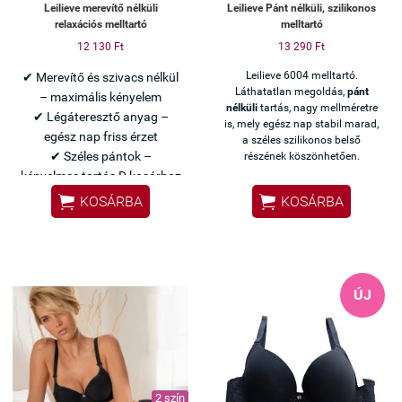
Leilieve merevítő nélküli
Leilieve Pánt nélküli, szilikonos
relaxációs melltartó
melltartó
12 130 Ft
13 290 Ft
Leilieve 6004 melltartó.
✔ Merevítő és szivacs nélkül
Láthatatlan megoldás,
pánt
– maximális kényelem
nélküli
tartás, nagy mellméretre
✔ Légáteresztő anyag –
is, mely egész nap stabil marad,
egész nap friss érzet
a széles szilikonos belső
✔ Széles pántok –
részének köszönhetően.
kényelmes tartás D kosárhoz


KOSÁRBA
KOSÁRBA
Olasz Leilieve minőség
Pihentető, relax viselet a
mindennapokra
ÚJ
2 szín