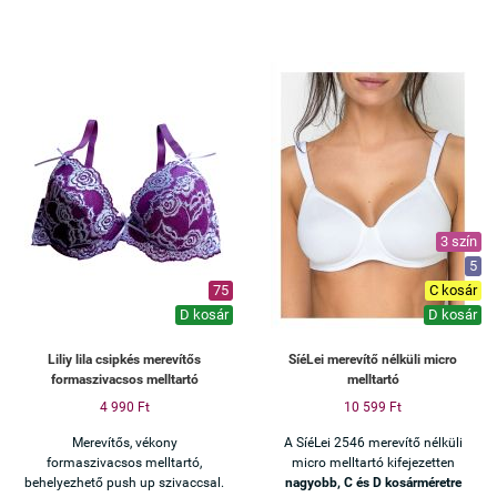
3 szín
5
75
C kosár
D kosár
D kosár
Liliy lila csipkés merevítős
SíéLei merevítő nélküli micro
formaszivacsos melltartó
melltartó
4 990 Ft
10 599 Ft
Merevítős, vékony
A SíéLei 2546 merevítő nélküli
formaszivacsos melltartó,
micro melltartó kifejezetten
behelyezhető push up szivaccsal.
nagyobb, C és D kosárméretre