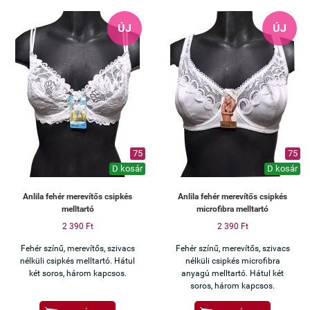
ÚJ
ÚJ
75
75
D kosár
D kosár
Anlila fehér merevítős csipkés
Anlila fehér merevítős csipkés
melltartó
microfibra melltartó
2 390 Ft
2 390 Ft
Fehér színű, merevítős, szivacs
Fehér színű, merevítős, szivacs
nélküli csipkés melltartó. Hátul
nélküli csipkés microfibra
két soros, három kapcsos.
anyagú melltartó. Hátul két
soros, három kapcsos.