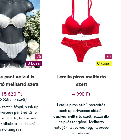
75
80
B kosár
C kosár
ve pánt nélkül is
Lemila piros melltartó
tó melltartó szett
szett
15 620 Ft
4 990 Ft
5 620 Ft / szett)
Lemila piros színű merevítős
s szatén fényű, push up
push up szivacsos oldalán
ivacsos pánt nélkül is
csipkés melltartó szett, hozzá illő
 melltartó, hozzá való
csipkés tangával. Melltartó
n vállpántokkal, hozzá
hátulján két soros, négy kapcsos
való tangával.
záródással.