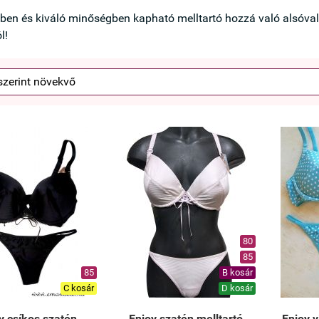
ben és kiváló minőségben kapható melltartó hozzá való alsóval
l!
80
85
85
B kosár
C kosár
D kosár
y csíkos szatén
Enjoy szatén melltartó
Enjoy v