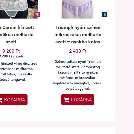
70
S
e Cardin hímzett
Triumph nyári színes
tikus melltartó
mikroszálas melltartó
szett
szett – nyakba kötős
9 200 Ft
2 430 Ft
9 200 Ft / szett)
Színes csíkos, nyári Triumph
 hímzett virág díszítésű
melltartó szett. Háromszög
zivacsos melltartós
fazonú melltartó nyakba
tott felső, hozzá illő
kötéssel, mikroszálas,
tetsző tangával.
légáteresztő anyagból, normál
csípő bugyival.


KOSÁRBA
KOSÁRBA