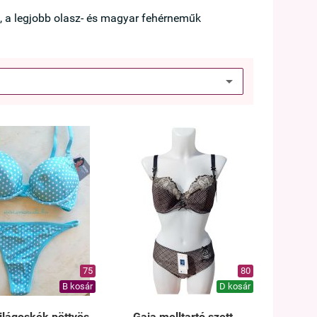
, a legjobb olasz- és magyar fehérneműk
75
80
B kosár
D kosár
ilágoskék pöttyös
Gaia melltartó szett,