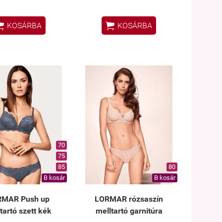


KOSÁRBA
KOSÁRBA
70
75
85
80
B kosár
B kosár
RMAR Push up
LORMAR rózsaszín
tartó szett kék
melltartó garnitúra