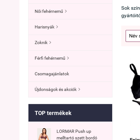
Sok szín
Női fehérnemű

gyártóitó
Harisnyák

Zoknik

Férfi fehérnemű

Csomagajánlatok
Újdonságok és akciók

TOP termékek
LORMAR Push up
melltartó szett bordó
Enjo