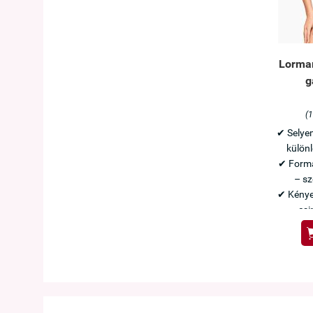
Lormar
g
(1
✔ Selyem
különl
✔ Forma
– sz
✔ Kényel
csi
Olas
Elegá