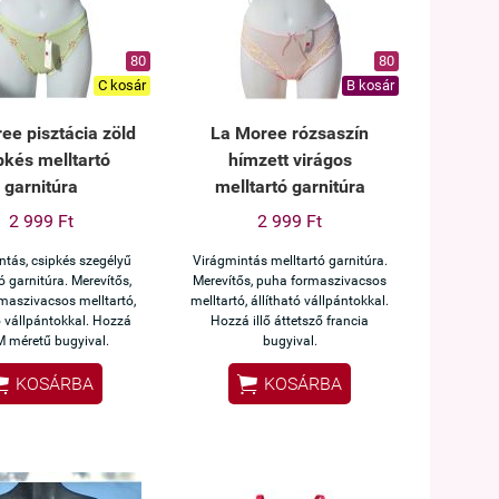
80
80
C kosár
B kosár
ee pisztácia zöld
La Moree rózsaszín
pkés melltartó
hímzett virágos
garnitúra
melltartó garnitúra
2 999 Ft
2 999 Ft
ntás, csipkés szegélyű
Virágmintás melltartó garnitúra.
ó garnitúra. Merevítős,
Merevítős, puha formaszivacsos
maszivacsos melltartó,
melltartó, állítható vállpántokkal.
ó vállpántokkal. Hozzá
Hozzá illő áttetsző francia
 M méretű bugyival.
bugyival.


KOSÁRBA
KOSÁRBA