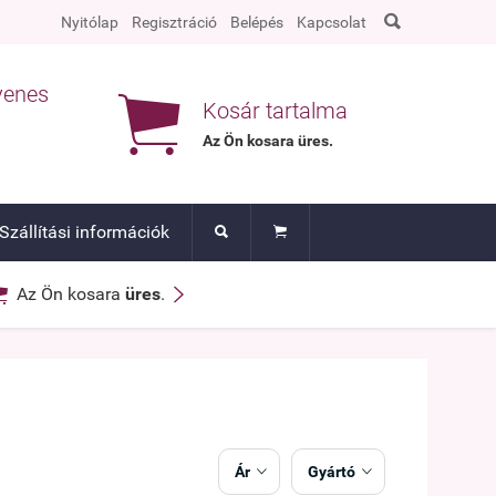

Nyitólap
Regisztráció
Belépés
Kapcsolat
yenes

Kosár tartalma
Az Ön kosara
üres
.
Szállítási információk




Az Ön kosara
üres
.
Ár
Gyártó

