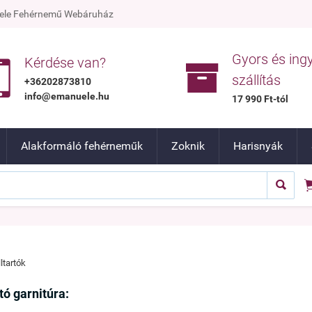
nuele Fehérnemű Webáruház
Gyors és ing


Kérdése van?
szállítás
+36202873810
info@emanuele.hu
17 990 Ft-tól
Alakformáló fehérneműk
Zoknik
Harisnyák

ltartók
tó garnitúra: