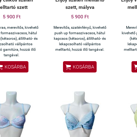
lltartó szett
szett, mályva
mell
5 900 Ft
5 900 Ft
as, merevítős, kivehető
Merevítős, szaténfényű, kivehető
Mereví
 formaszivacsos, hátul
push up formaszivacsos, hátul
kivehető
kétsoros), állítható- és
kapcsos (kétsoros), állítható- és
(két
csolható vállpántos
lekapcsolható vállpántos
lekap
ó garnitúra, hozzá illő
melltartó, hozzá illő tangával.
melltart
tangával.


KOSÁRBA
KOSÁRBA