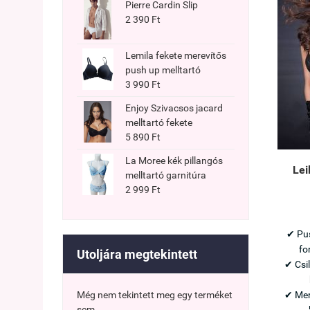
Pierre Cardin Slip
2 390 Ft
Lemila fekete merevítős
push up melltartó
3 990 Ft
Enjoy Szivacsos jacard
melltartó fekete
5 890 Ft
La Moree kék pillangós
Lei
melltartó garnitúra
2 999 Ft
✔ Pus
fo
Utoljára megtekintett
✔ Csi
✔ Mer
Még nem tekintett meg egy terméket
sem.