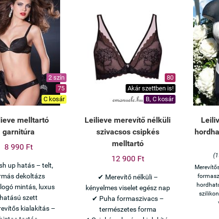
2 szín
80
75
Akár szettben is!
C kosár
B, C kosár
lieve melltartó
Leilieve merevítő nélküli
Leili
garnitúra
szivacsos csipkés
hordha
melltartó
8 990 Ft
(1
12 900 Ft
h up hatás – telt,
Merevítő
rmás dekoltázs
formasz
✔ Merevítő nélküli –
hordható
llogó mintás, luxus
kényelmes viselet egész nap
sziliko
hatású szett
✔ Puha formaszivacs –
evítős kialakítás –
természetes forma
biztos tartás