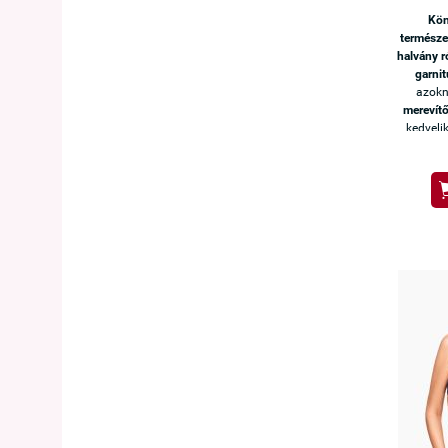
Kön
természe
halvány r
garnit
azokn
merevítő
kedveli
melltar
anyag
pántokka
hozzá
minőség,