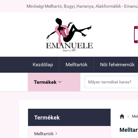
Minőségi Melltartó, Bugyi, Harisnya, Alakformálók - Ema
Kezdőlap
Melltartók
Női fehérneműk
Termékek


»
Mel
Termékek
Melltar
Melltartók
