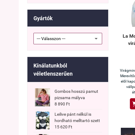
Gyártók
La Mo
vir
Kínálatunkból
Virágmint
véletlenszerűen
Merevítő
elől kapc
vállp
Gombos hosszú pamut
á
pizsama mályva
8 890 Ft
Leilive pánt nélkül is
hordható melltartó szett
15 620 Ft