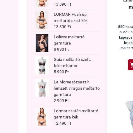
13 890 Ft
me
LORMAR Push up
melltartó szett kék
13 890 Ft
85C kosar
push up
Leilieve melltartó
kapcsos (
lekap
garnitúra
melltart
8 990 Ft
Gaia melltartó szett,
fekete-barna
5 990 Ft
La Moree rózsaszín
hímzett virágos melltartó
garnitúra
2 999 Ft
Lormar szatén melltartó
garnitúra kék
12 490 Ft