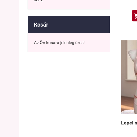
Olasz
Elegáns
Kosár
külö
Az Ön kosara jelenleg üres!
Lepel m