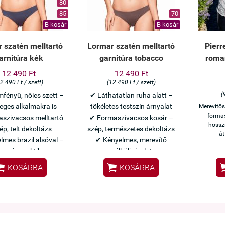
80
85
70
B kosár
B kosár
 szatén melltartó
Lormar szatén melltartó
Pierr
arnitúra kék
garnitúra tobacco
roman
12 490 Ft
12 490 Ft
2 490 Ft / szett)
(12 490 Ft / szett)
(
fényű, nőies szett –
✔ Láthatatlan ruha alatt –
eges alkalmakra is
tökéletes testszín árnyalat
Merevítős
formas
szivacsos melltartó
✔ Formaszivacsos kosár –
hosszí
ép, telt dekoltázs
szép, természetes dekoltázs
át
mes brazil alsóval –
✔ Kényelmes, merevítő
nos és praktikus
nélküli viselet


KOSÁRBA
KOSÁRBA
z Lormar minőség
Olasz Lormar minőség
ns, csábító szett
Alapdarab, ami mindenhez
egyben
passzol