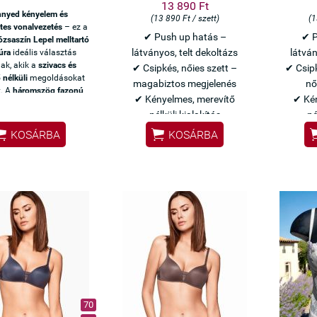
13 890 Ft
nyed kényelem és
(13 890 Ft / szett)
(1
tes vonalvezetés
– ez a
✔ Push up hatás –
✔ P
ózsaszín Lepel melltartó
látványos, telt dekoltázs
látván
úra
ideális választás
ak, akik a
szivacs és
✔ Csipkés, nőies szett –
✔ Csipk
 nélküli
megoldásokat
magabiztos megjelenés
nő
k. A
háromszög fazonú
✔ Kényelmes, merevítő
✔ Kén
tó
légáteresztő, puha
nélküli kialakítás
né
ból készült,
állítható
l
és
kapcsos hátrésszel
,


KOSÁRBA
KOSÁRBA
 illő alsóval.
Olasz
Olasz Lormar minőség
Olas
 I. osztályú kivitelben
.
Csábító bordó szett –
Ele
különleges alkalmakra
külön
70