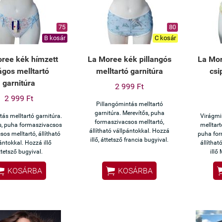
75
80
B kosár
C kosár
ree kék hímzett
La Moree kék pillangós
La Mor
ágos melltartó
melltartó garnitúra
csi
garnitúra
2 999 Ft
2 999 Ft
Pillangómintás melltartó
garnitúra. Merevítős, puha
ás melltartó garnitúra.
Virágmi
formaszivacsos melltartó,
s, puha formaszivacsos
melltart
állítható vállpántokkal. Hozzá
sos melltartó, állítható
puha for
illő, áttetsző francia bugyival.
ántokkal. Hozzá illő
állíthat
ttetsző bugyival.
illő


KOSÁRBA
KOSÁRBA