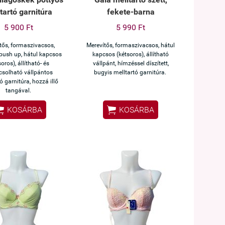
tartó garnitúra
fekete-barna
5 900 Ft
5 990 Ft
tős, formaszivacsos,
Merevítős, formaszivacsos, hátul
 push up, hátul kapcsos
kapcsos (kétsoros), állítható
soros), állítható- és
vállpánt, hímzéssel díszített,
csolható vállpántos
bugyis melltartó garnitúra.
ó garnitúra, hozzá illő
tangával.


KOSÁRBA
KOSÁRBA