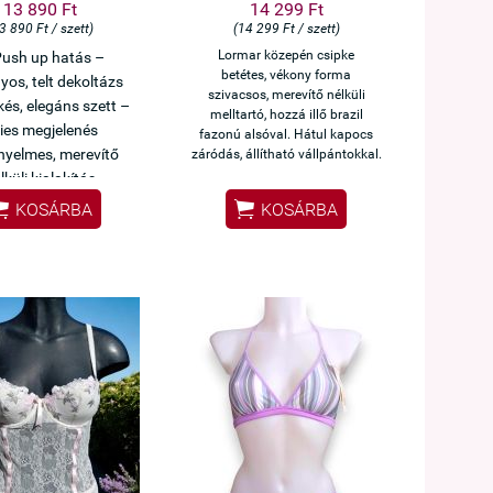
13 890 Ft
14 299 Ft
3 890 Ft / szett)
(14 299 Ft / szett)
Lormar közepén csipke
ush up hatás –
betétes, vékony forma
yos, telt dekoltázs
szivacsos,
merevítő nélküli
és, elegáns szett –
melltartó, hozzá illő
brazil
ies megjelenés
fazonú alsóval. Hátul kapocs
yelmes, merevítő
záródás, állítható vállpántokkal.
lküli kialakítás


KOSÁRBA
KOSÁRBA
z Lormar minőség
gáns kék szett –
leges alkalmakra