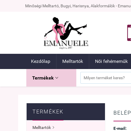
Minőségi Melltartó, Bugyi, Harisnya, Alakformálók - Ema
Kezdőlap
Melltartók
Női fehérneműk
Termékek

TERMÉKEK
BELÉP
Melltartók

E-mail: