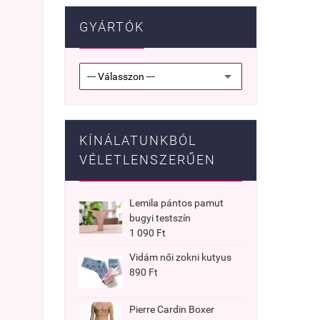
GYÁRTÓK
KÍNÁLATUNKBÓL
VÉLETLENSZERŰEN
Lemila pántos pamut
bugyi testszín
1 090 Ft
Vidám női zokni kutyus
890 Ft
Pierre Cardin Boxer