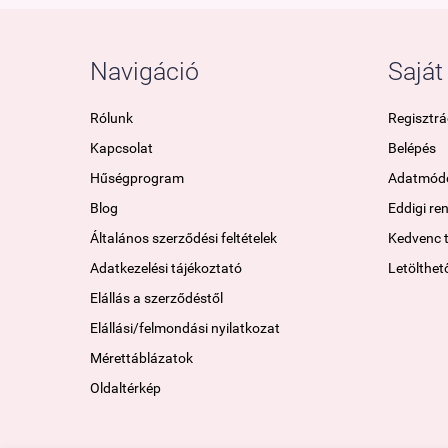
Navigáció
Saját 
Rólunk
Regisztrá
Kapcsolat
Belépés
Hűségprogram
Adatmódo
Blog
Eddigi re
Általános szerződési feltételek
Kedvenc 
Adatkezelési tájékoztató
Letölthet
Elállás a szerződéstől
Elállási/felmondási nyilatkozat
Mérettáblázatok
Oldaltérkép