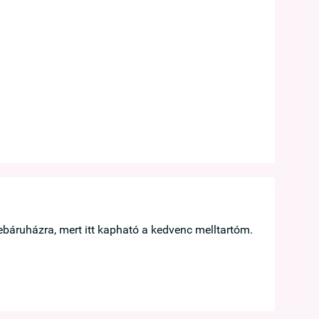





báruházra, mert itt kapható a kedvenc melltartóm.
Hamar megérk
Taskó Bernad
Göd