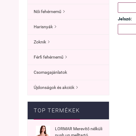
Női fehérnemű

Jelszó:
Harisnyák

Zoknik

Férfi fehérnemű

Csomagajánlatok
Újdonságok és akciók

TOP TERMÉKEK
LORMAR Merevítő nélküli
push up melltartó