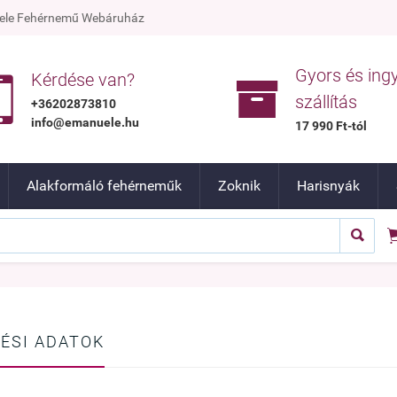
nuele Fehérnemű Webáruház
Gyors és ing


Kérdése van?
szállítás
+36202873810
info@emanuele.hu
17 990 Ft-tól
Alakformáló fehérneműk
Zoknik
Harisnyák

ÉSI ADATOK