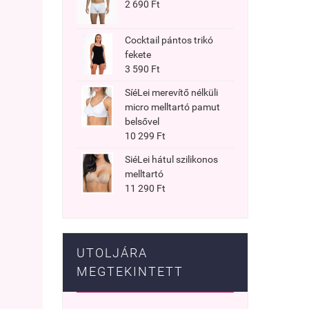
2 690 Ft
Cocktail pántos trikó
fekete
3 590 Ft
SíéLei merevítő nélküli
micro melltartó pamut
belsővel
10 299 Ft
SiéLei hátul szilikonos
melltartó
11 290 Ft
UTOLJÁRA
MEGTEKINTETT