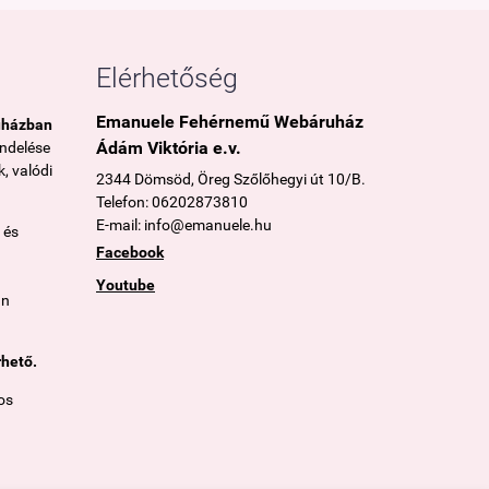
Elérhetőség
Emanuele Fehérnemű Webáruház
uházban
Ádám Viktória e.v.
endelése
, valódi
2344 Dömsöd, Öreg Szőlőhegyi út 10/B.
Telefon: 06202873810
E-mail: info@emanuele.hu
 és
Facebook
Youtube
án
rhető.
os