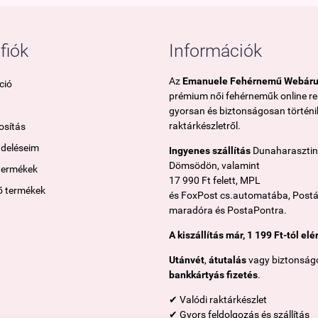
fiók
Információk
Az
Emanuele Fehérnemű Webár
ció
prémium női fehérneműk online r
gyorsan és biztonságosan történik
raktárkészletről.
sítás
ndeléseim
Ingyenes szállítás
Dunaharasztin
Dömsödön, valamint
termékek
17 990 Ft felett, MPL
ő termékek
és FoxPost cs.automatába, Post
maradóra és PostaPontra.
A kiszállítás már, 1 199 Ft-tól elé
Utánvét
,
átutalás
vagy biztonság
bankkártyás fizetés
.
✔ Valódi raktárkészlet
✔ Gyors feldolgozás és szállítás