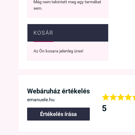
Még nem tekintett meg egy terméket
sem.
KOSÁR
Az Ön kosara jelenleg üres!




Webáruház értékelés




lök, hogy rátaláltam az Emanuele Webáruházra, mert itt kaphat
emanuele.hu
közelebb is innen vásárolok.
5
Értékelés írása
túr