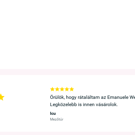






ó a kedvenc melltartóm.
Örülök, hogy rátaláltam az Emanuele We
Legközelebb is innen vásárolok.
Icu
Mezőtúr