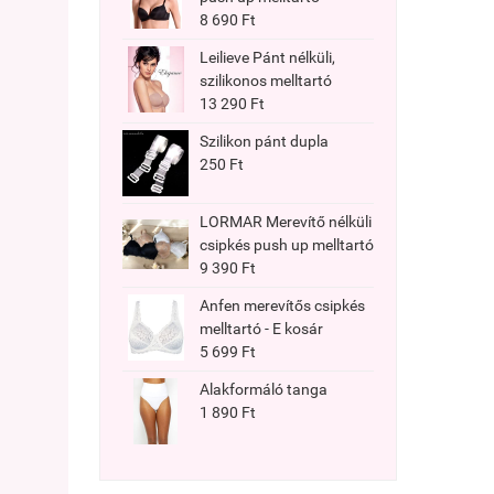
8 690 Ft
Leilieve Pánt nélküli,
szilikonos melltartó
13 290 Ft
Szilikon pánt dupla
250 Ft
LORMAR Merevítő nélküli
csipkés push up melltartó
9 390 Ft
Anfen merevítős csipkés
melltartó - E kosár
5 699 Ft
Alakformáló tanga
1 890 Ft