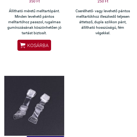
350 Ft
250 Ft
Állítható méretű melltartópánt.
Cserélhető- vagy levehető pántos
Minden levehető pántos
melltartókhoz illeszkedő teljesen
melltartóhoz passzol, rugalmas
áttetsző, dupla szilikon pánt,
gumírozásának köszönhetően jó
állítható hosszúságú, fém
tartást biztosít.
végekkel.

KOSÁRBA