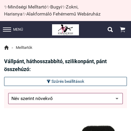
✨Minőségi Melltartó✨Bugyi✨Zokni,
Harisnya✨Alakformáló Fehérnemű Webáruház


MENÜ

»
Melltartók
Vállpánt, háthosszabbító, szilikonpánt, pánt
összehúzó:
Szűrés beállítások
