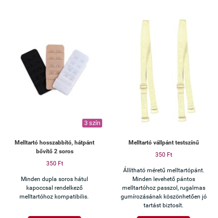
3 szín
Melltartó hosszabbító, hátpánt
Melltartó vállpánt testszínű
bővítő 2 soros
350 Ft
350 Ft
Állítható méretű melltartópánt.
Minden dupla soros hátul
Minden levehető pántos
kapoccsal rendelkező
melltartóhoz passzol, rugalmas
melltartóhoz kompatibilis.
gumírozásának köszönhetően jó
tartást biztosít.