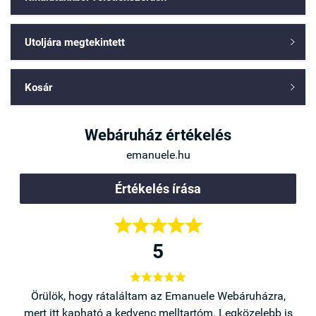
Utoljára megtekintett

Kosár

Webáruház értékelés
emanuele.hu
Értékelés írása





5





a,
Örülök, hogy rátaláltam az Emanuele Webáruházra,
b is
mert itt kapható a kedvenc melltartóm. Legközelebb is