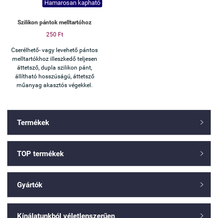
Hamarosan kapható
Szilikon pántok melltartóhoz
250 Ft
Cserélhető- vagy levehető pántos
melltartókhoz illeszkedő teljesen
áttetsző, dupla szilikon pánt,
állítható hosszúságú, áttetsző
műanyag akasztós végekkel.
Termékek

TOP termékek

Gyártók

Kínálatunkból véletlenszerűen
