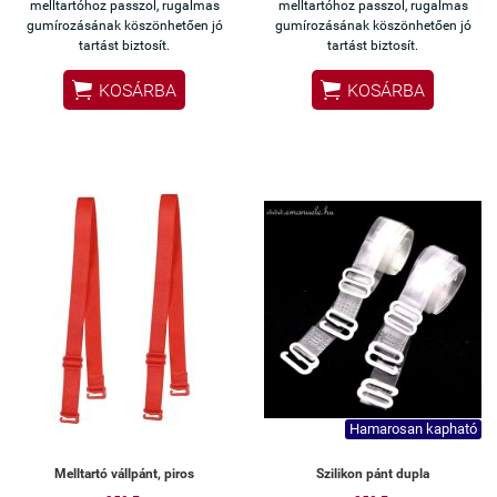
melltartóhoz passzol, rugalmas
melltartóhoz passzol, rugalmas
gumírozásának köszönhetően jó
gumírozásának köszönhetően jó
tartást biztosít.
tartást biztosít.


KOSÁRBA
KOSÁRBA
Hamarosan kapható
Melltartó vállpánt, piros
Szilikon pánt dupla