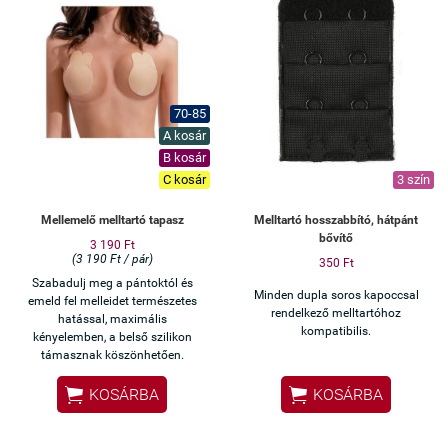
70-85
A kosár
B kosár
C kosár
3 szín
Mellemelő melltartó tapasz
Melltartó hosszabbító, hátpánt
bővítő
3 190 Ft
(3 190 Ft / pár)
350 Ft
Szabadulj meg a pántoktól és
Minden dupla soros kapoccsal
emeld fel melleidet természetes
rendelkező melltartóhoz
hatással, maximális
kompatibilis.
kényelemben, a belső szilikon
támasznak köszönhetően.


KOSÁRBA
KOSÁRBA