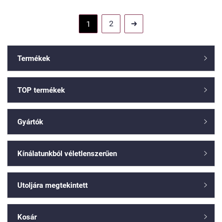
2
1

Termékek

TOP termékek

Gyártók

Kínálatunkból véletlenszerűen

Utoljára megtekintett

Kosár
