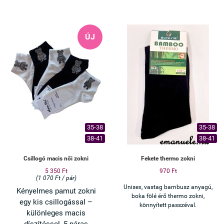
✔ Orrvarrás nélküli kialakítás
– nem nyom
✔ Magas pamuttartalom –
ÚJ
jól szellőzik
✔ Bokazokni fazon – ideális
mindennapokra
Ha szereted a cuki, mégis
különleges darabokat, ezt imádni
fogod.
35-38
35-38
38-41
38-41
Csillogó macis női zokni
Fekete thermo zokni
5 350 Ft
970 Ft
(1 070 Ft / pár)
Unisex, vastag bambusz anyagú,
Kényelmes pamut zokni
boka fölé érő thermo zokni,
egy kis csillogással –
könnyített passzéval.
különleges macis
díszítéssel, 5 páras