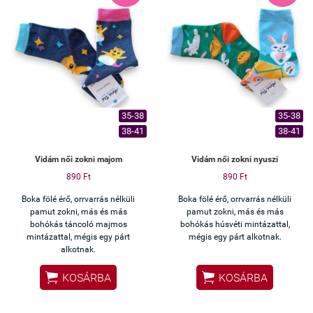
✔ Bokazokni fazon –
mindennapi használatra
Ha szereted az egyedi, mosolyt
csaló darabokat, ezt imádni
fogod.
35-38
35-38
38-41
38-41
Vidám női zokni majom
Vidám női zokni nyuszi
890 Ft
890 Ft
Boka fölé érő, orrvarrás nélküli
Boka fölé érő, orrvarrás nélküli
pamut zokni, más és más
pamut zokni, más és más
bohókás táncoló majmos
bohókás húsvéti mintázattal,
mintázattal, mégis egy párt
mégis egy párt alkotnak.
alkotnak.


KOSÁRBA
KOSÁRBA