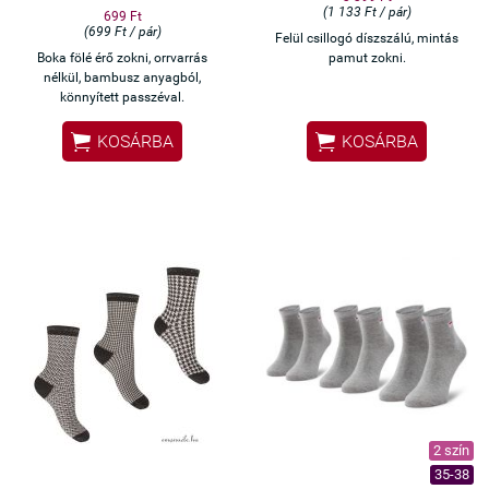
(1 133 Ft / pár)
699 Ft
(699 Ft / pár)
Felül csillogó díszszálú, mintás
Boka fölé érő zokni, orrvarrás
pamut zokni.
nélkül, bambusz anyagból,
könnyített passzéval.


KOSÁRBA
KOSÁRBA
2 szín
35-38