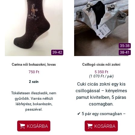
35-38
39-42
38-41
Carina női bokazokni, lovas
Csillogó cicás női zokni
750 Ft
5 350 Ft
(1 070 Ft / pár)
2 szín
Cuki cicás zokni egy kis
csillogással – kényelmes
Tökéletesen illeszkedik, nem
pamut kivitelben, 5 páras
gyűrődik. Varrás nélküli
csomagban.
lábfejrész, bokarészén,
passzéval.
✔ 5 pár egy csomagban –
praktikus választás


KOSÁRBA
KOSÁRBA
✔ Csillogó cicás minta –
nőies, különleges