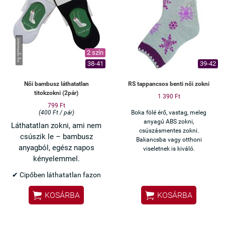
Ha egyszerre szeretnél
kényelmes és praktikus zoknikat,
ez az 5 páras csomag ideális
választás.
2 szín
38-41
39-42
Női bambusz láthatatlan
RS tappancsos benti női zokni
titokzokni (2pár)
1 390 Ft
799 Ft
(400 Ft / pár)
Boka fölé érő, vastag, meleg
anyagú ABS zokni,
Láthatatlan zokni, ami nem
csúszásmentes zokni.
csúszik le – bambusz
Bakancsba vagy otthoni
anyagból, egész napos
viseletnek is kiváló.
kényelemmel.
✔ Cipőben láthatatlan fazon
✔ Szilikonos sarok – nem


KOSÁRBA
KOSÁRBA
csúszik le
✔ Bambusz anyag – puha,
jól szellőzik