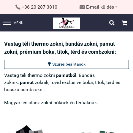


+36 20 287 3810
E-mail küldés »


MENÜ
Vastag téli thermo zokni, bundás zokni, pamut
zokni, prémium boka, titok, térd és combzokni:
Szűrés beállítások

Vastag téli thermo zokni
pamutból
. Bundás
zoknik,
pamut
zoknik, rövid exclusive boka, titok, térd és
hosszú combzokni.
Magyar- és olasz zokni nőknek és férfiaknak.