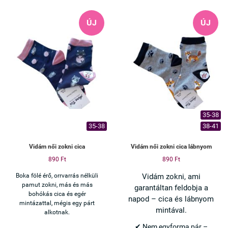
✔ Vékony, kényelmes viselet
✔ 2 pár (fehér + fekete)
ÚJ
ÚJ
Ha eleged van a lecsúszó
titokzoknikból, ez a megoldás.
35-38
35-38
38-41
Vidám női zokni cica
Vidám női zokni cica lábnyom
890 Ft
890 Ft
Boka fölé érő, orrvarrás nélküli
Vidám zokni, ami
pamut zokni, más és más
garantáltan feldobja a
bohókás cica és egér
napod – cica és lábnyom
mintázattal, mégis egy párt
mintával.
alkotnak.
✔ Nem egyforma pár –