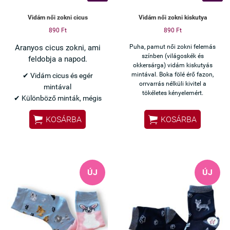
Vidám női zokni cicus
Vidám női zokni kiskutya
890 Ft
890 Ft
Aranyos cicus zokni, ami
Puha, pamut női zokni felemás
színben (világoskék és
feldobja a napod.
okkersárga) vidám kiskutyás
mintával. Boka fölé érő fazon,
✔ Vidám cicus és egér
orrvarrás nélküli kivitel a
mintával
tökéletes kényelemért.
✔ Különböző minták, mégis
egy pár


KOSÁRBA
KOSÁRBA
✔ Pamut anyag – kényelmes
viselet
✔ Orrvarrás nélkül – nem
nyom
✔ Boka fölé érő fazon
ÚJ
ÚJ
Tökéletes választás, ha egy
kényelmes és vidám zoknit
keresel a hétköznapokra.