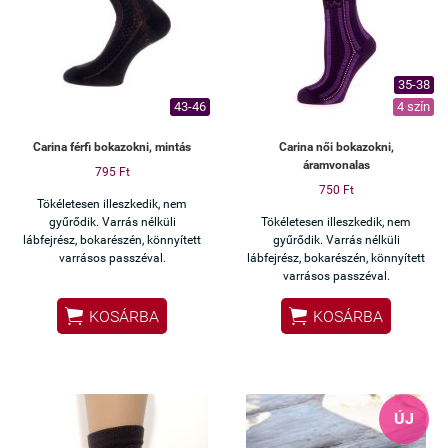
35-38
43-46
4 szín
Carina férfi bokazokni, mintás
Carina női bokazokni,
áramvonalas
795 Ft
750 Ft
Tökéletesen illeszkedik, nem
gyűrődik. Varrás nélküli
Tökéletesen illeszkedik, nem
lábfejrész, bokarészén, könnyített
gyűrődik. Varrás nélküli
varrásos passzéval.
lábfejrész, bokarészén, könnyített
varrásos passzéval.


KOSÁRBA
KOSÁRBA
ÚJ