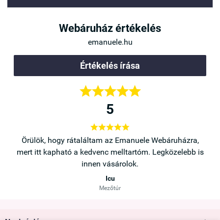
Webáruház értékelés
emanuele.hu
Értékelés írása





5





a,
Örülök, hogy rátaláltam az Emanuele Webáruházra,
b is
mert itt kapható a kedvenc melltartóm. Legközelebb is
innen vásárolok.
Icu
Mezőtúr