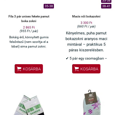
35-38
35-38
38-41
Fila 3 pár unisex fekete pamut
Macis női bokazokni
boka zokni
3 300 Ft
(660 Ft / pár)
2 865 Ft
(955 Ft / pár)
Kényelmes, puha pamut
Bokáig érő, könnyített gumis
bokazokni aranyos maci
felsőrészű (nem szorítja el a
mintával – praktikus 5
lábat) sima pamut zokni.
páras kiszerelésben.
✔ 5 pár egy csomagban –
kedvező választás


KOSÁRBA
KOSÁRBA
✔ Hímzett maci minta –
visszafogott, mégis
különleges
✔ Pamut anyag – puha és jól
szellőzik
✔ Bokáig érő fazon – ideális
mindennapokra
✔ Bordázott passzé – nem
csúszik le