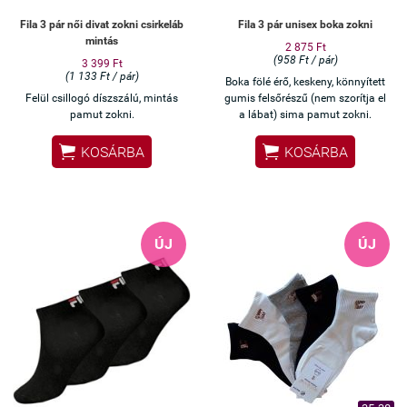
Fila 3 pár női divat zokni csirkeláb
Fila 3 pár unisex boka zokni
mintás
2 875 Ft
(958 Ft / pár)
3 399 Ft
(1 133 Ft / pár)
Boka fölé érő, keskeny, könnyített
Felül csillogó díszszálú, mintás
gumis felsőrészű (nem szorítja el
pamut zokni.
a lábat) sima pamut zokni.


KOSÁRBA
KOSÁRBA
ÚJ
ÚJ