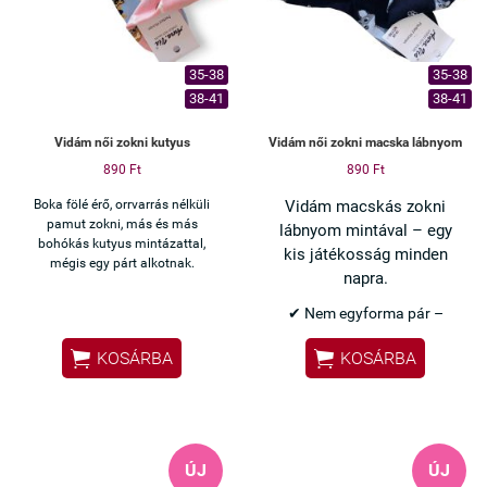
35-38
35-38
38-41
38-41
Vidám női zokni kutyus
Vidám női zokni macska lábnyom
890 Ft
890 Ft
Boka fölé érő, orrvarrás nélküli
Vidám macskás zokni
pamut zokni, más és más
lábnyom mintával – egy
bohókás kutyus mintázattal,
kis játékosság minden
mégis egy párt alkotnak.
napra.
✔ Nem egyforma pár –
különleges megjelenés


KOSÁRBA
KOSÁRBA
✔ Macska és lábnyom minta
– vidám, bohókás
✔ Orrvarrás nélküli – nem
nyom
✔ Pamut anyag – kényelmes
ÚJ
ÚJ
viselet