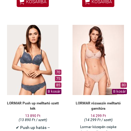


KOSÁRBA
KOSÁRBA
Olasz Lormar minőség
Csábító bordó szett –
különleges alkalmakra
70
75
85
80
B kosár
B kosár
LORMAR Push up melltartó szett
LORMAR rózsaszín melltartó
kék
garnitúra
13 890 Ft
14 299 Ft
(13 890 Ft / szett)
(14 299 Ft / szett)
Lormar közepén csipke
✔ Push up hatás –