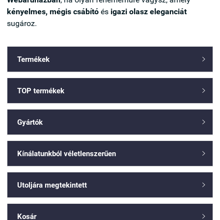
kényelmes, mégis csábító
és
igazi olasz eleganciát
sugároz.
Termékek

TOP termékek

Gyártók

Kínálatunkból véletlenszerűen

Utoljára megtekintett

Kosár
