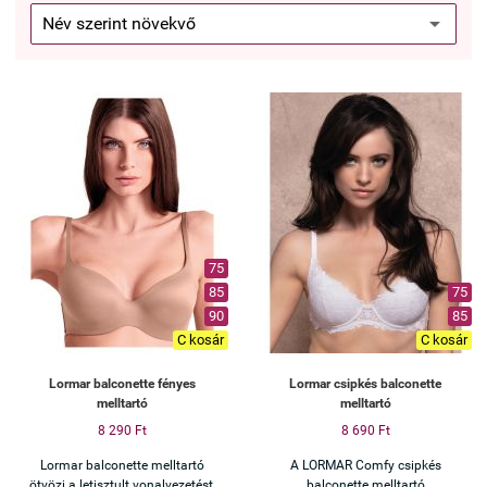
75
85
75
90
85
C kosár
C kosár
Lormar balconette fényes
Lormar csipkés balconette
melltartó
melltartó
8 290 Ft
8 690 Ft
Lormar balconette melltartó
A LORMAR Comfy csipkés
ötvözi a letisztult vonalvezetést,
balconette melltartó