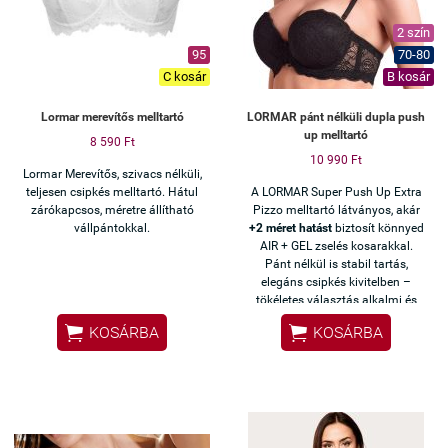
2 szín
95
70-80
C kosár
B kosár
Lormar merevítős melltartó
LORMAR pánt nélküli dupla push
up melltartó
8 590 Ft
10 990 Ft
Lormar Merevítős, szivacs nélküli,
teljesen csipkés melltartó. Hátul
A LORMAR Super Push Up Extra
zárókapcsos, méretre állítható
Pizzo melltartó látványos, akár
vállpántokkal.
+2 méret hatást
biztosít könnyed
AIR + GEL zselés kosarakkal.
Pánt nélkül is stabil tartás,
elegáns csipkés kivitelben –
tökéletes választás alkalmi és
váll nélküli ruhákhoz.


KOSÁRBA
KOSÁRBA