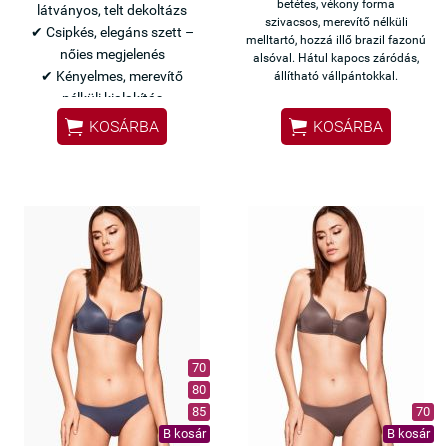
betétes, vékony forma
látványos, telt dekoltázs
szivacsos,
merevítő nélküli
✔ Csipkés, elegáns szett –
melltartó, hozzá illő
brazil fazonú
nőies megjelenés
alsóval. Hátul kapocs záródás,
✔ Kényelmes, merevítő
állítható vállpántokkal.
nélküli kialakítás


KOSÁRBA
KOSÁRBA
Olasz Lormar minőség
Elegáns kék szett –
különleges alkalmakra
70
80
85
70
B kosár
B kosár