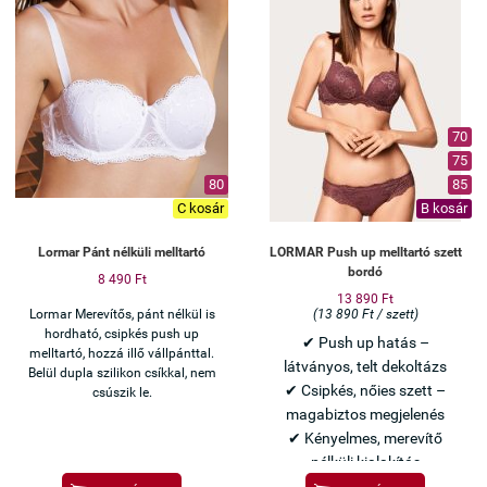
70
75
80
85
C kosár
B kosár
Lormar Pánt nélküli melltartó
LORMAR Push up melltartó szett
bordó
8 490 Ft
13 890 Ft
Lormar Merevítős, pánt nélkül is
(13 890 Ft / szett)
hordható, csipkés push up
✔ Push up hatás –
melltartó, hozzá illő vállpánttal.
látványos, telt dekoltázs
Belül dupla szilikon csíkkal, nem
✔ Csipkés, nőies szett –
csúszik le.
magabiztos megjelenés
✔ Kényelmes, merevítő
nélküli kialakítás