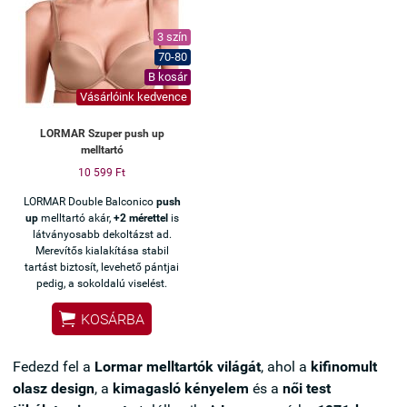
3 szín
70-80
B kosár
Vásárlóink kedvence
LORMAR Szuper push up
melltartó
10 599 Ft
LORMAR Double Balconico
push
up
melltartó akár,
+2 mérettel
is
látványosabb dekoltázst ad.
Merevítős kialakítása stabil
tartást biztosít, levehető pántjai
pedig, a sokoldalú viselést.

KOSÁRBA
Fedezd fel a
Lormar melltartók világát
, ahol a
kifinomult
olasz design
, a
kimagasló kényelem
és a
női test