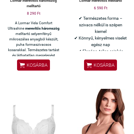
Lormar merevítős háromszög
Lormar merevítős melltartó
melltartó
6 590 Ft
8 290 Ft
✔ Természetes forma –
A Lormar Vela Comfort
szivacs nélkül is szépen
Ultrashine
merevítős háromszög
kiemel
melltartó selyemfényű
✔ Könnyű, kényelmes viselet
mikroszálas anyagból készült,
egész nap
puha formaszivacsos
kosarakkal. Természetes tartást
✔ Elegáns, teljes csipkés
és láthatatlan megjelenést
kialakítás
biztosít világos, szűk ruhák alatt.


KOSÁRBA
KOSÁRBA
Olasz minőség – Lormar
Nőies, könnyed darab
mindennapokra