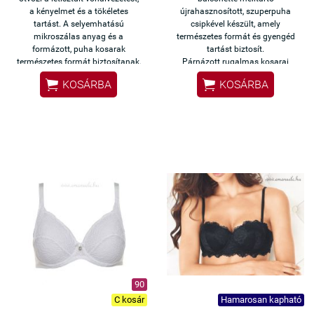
a kényelmet és a tökéletes
újrahasznosított, szuperpuha
tartást. A selyemhatású
csipkével készült, amely
mikroszálas anyag és a
természetes formát és gyengéd
formázott, puha kosarak
tartást biztosít.
természetes formát biztosítanak,
Párnázott rugalmas kosarai
miközben észrevétlen marad
kényelmes, enyhén emelő hatást


KOSÁRBA
KOSÁRBA
még a legszűkebb ruha alatt is.
adnak – tökéletes választás
Vékony merevítője stabil tartást
mindennapokra és különleges
ad anélkül, hogy nyomna –
alkalmakra is.
ideális választás a
mindennapokra.
90
C kosár
Hamarosan kapható