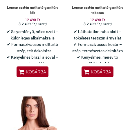
Lormar szatén melltartó garnitúra
Lormar szatén melltartó garnitúra
kék
tobacco
12 490 Ft
12 490 Ft
(12 490 Ft / szett)
(12 490 Ft / szett)
✔ Selyemfényű, nőies szett –
✔ Láthatatlan ruha alatt –
különleges alkalmakra is
tökéletes testszín árnyalat
✔ Formaszivacsos melltartó
✔ Formaszivacsos kosár –
– szép, telt dekoltázs
szép, természetes dekoltázs
✔ Kényelmes brazil alsóval –
✔ Kényelmes, merevítő
csinos és praktikus
nélküli viselet


KOSÁRBA
KOSÁRBA
Olasz Lormar minőség
Olasz Lormar minőség
Elegáns, csábító szett
Alapdarab, ami mindenhez
egyben
passzol