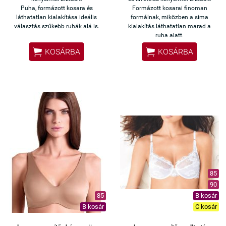
Puha, formázott kosara és
Formázott kosarai finoman
láthatatlan kialakítása ideális
formálnak, miközben a sima
választás szűkebb ruhák alá is.
kialakítás láthatatlan marad a
ruha alatt.


KOSÁRBA
KOSÁRBA
85
90
85
B kosár
B kosár
C kosár