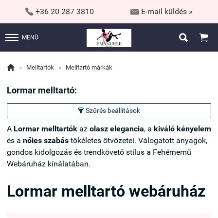


+36 20 287 3810
E-mail küldés »


MENÜ

»
Melltartók
»
Melltartó márkák
Lormar melltartó:
Szűrés beállítások

A
Lormar melltartók
az
olasz elegancia
, a
kiváló kényelem
és a
nőies szabás
tökéletes ötvözetei. Válogatott anyagok,
gondos kidolgozás és trendkövető stílus a Fehérnemű
Webáruház kínálatában.
Lormar melltartó webáruház