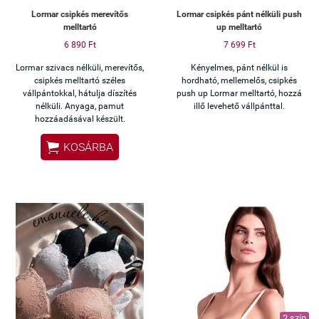
Lormar csipkés merevítős
Lormar csipkés pánt nélküli push
melltartó
up melltartó
6 890 Ft
7 699 Ft
Lormar szivacs nélküli, merevítős,
Kényelmes, pánt nélkül is
csipkés melltartó széles
hordható, mellemelős, csipkés
vállpántokkal, hátulja díszítés
push up Lormar melltartó, hozzá
nélküli. Anyaga, pamut
illő levehető vállpánttal.
hozzáadásával készült.

KOSÁRBA
2 szín