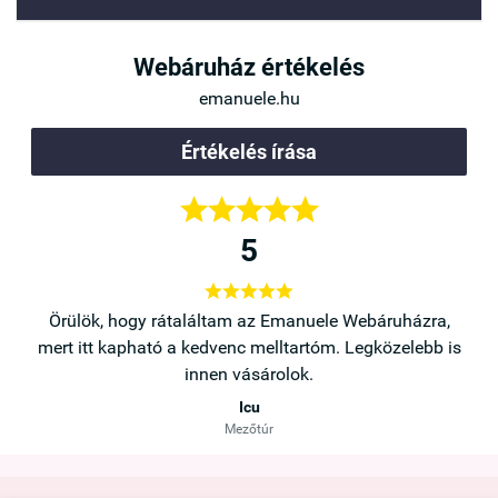
Webáruház értékelés
emanuele.hu
Értékelés írása





5





házra,
Hamar megérkezett a termék, ahogy ígérték és
elebb is
segítőkész az ügyfélszolgálat! Köszönöm
Taskó Bernadett
Göd