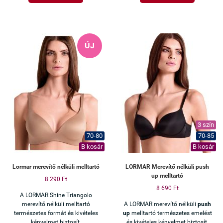
hétköznapokra és alkalmakra is.
ÚJ
3 szín
70-80
70-85
B kosár
B kosár
Lormar merevítő nélküli melltartó
LORMAR Merevítő nélküli push
up melltartó
8 290 Ft
8 690 Ft
A LORMAR Shine Triangolo
merevítő nélküli melltartó
A LORMAR merevítő nélküli
push
természetes formát és kivételes
up
melltartó természetes emelést
kényelmet biztosít.
és kivételes kényelmet biztosít.