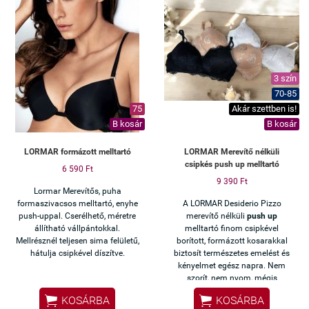
3 szín
70-85
75
Akár szettben is!
B kosár
B kosár
LORMAR formázott melltartó
LORMAR Merevítő nélküli
csipkés push up melltartó
6 590 Ft
9 390 Ft
Lormar Merevítős, puha
formaszivacsos melltartó, enyhe
A LORMAR Desiderio Pizzo
push-uppal. Cserélhető, méretre
merevítő nélküli
push up
állítható vállpántokkal.
melltartó finom csipkével
Mellrésznél teljesen sima felületű,
borított, formázott kosarakkal
hátulja csipkével díszítve.
biztosít természetes emelést és
kényelmet egész napra. Nem
szorít, nem nyom, mégis
gyönyörű dekoltázst ad.


KOSÁRBA
KOSÁRBA
Tökéletes választás