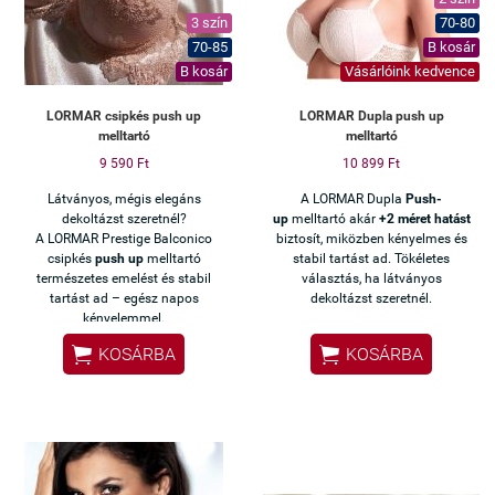
3 szín
70-80
70-85
B kosár
B kosár
Vásárlóink kedvence
LORMAR csipkés push up
LORMAR Dupla push up
melltartó
melltartó
9 590 Ft
10 899 Ft
Látványos, mégis elegáns
A LORMAR Dupla
Push-
dekoltázst szeretnél?
up
melltartó akár
+2 méret hatást
A LORMAR Prestige Balconico
biztosít, miközben kényelmes és
csipkés
push up
melltartó
stabil tartást ad. Tökéletes
természetes emelést és stabil
választás, ha látványos
tartást ad – egész napos
dekoltázst szeretnél.
kényelemmel.


KOSÁRBA
KOSÁRBA