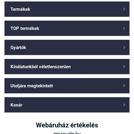
Termékek

TOP termékek

Gyártók

Kínálatunkból véletlenszerűen

Utoljára megtekintett

Kosár

Webáruház értékelés
emanuele.hu