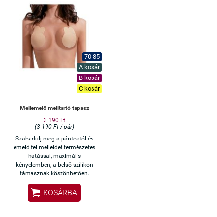
70-85
A kosár
B kosár
C kosár
Mellemelő melltartó tapasz
3 190 Ft
(3 190 Ft / pár)
Szabadulj meg a pántoktól és
emeld fel melleidet természetes
hatással, maximális
kényelemben, a belső szilikon
támasznak köszönhetően.

KOSÁRBA