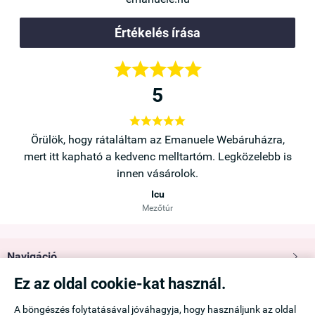
Értékelés írása





5





a,
Örülök, hogy rátaláltam az Emanuele Webáruházra,
b is
mert itt kapható a kedvenc melltartóm. Legközelebb is
innen vásárolok.
Icu
Mezőtúr
Navigáció

Ez az oldal cookie-kat használ.
Saját fiók

A böngészés folytatásával jóváhagyja, hogy használjunk az oldal