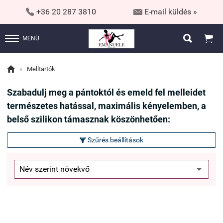


+36 20 287 3810
E-mail küldés »


MENÜ

»
Melltartók
Szabadulj meg a pántoktól és emeld fel melleidet
természetes hatással, maximális kényelemben, a
belső szilikon támasznak köszönhetően:
Szűrés beállítások
