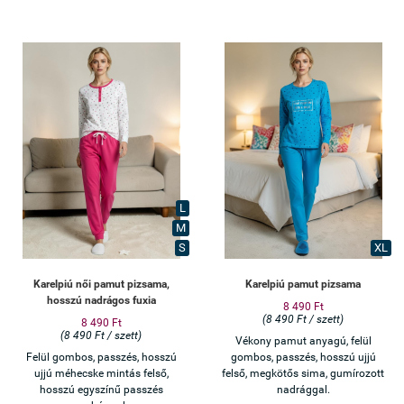
L
M
S
XL
Karelpiú női pamut pizsama,
Karelpiú pamut pizsama
hosszú nadrágos fuxia
8 490 Ft
(8 490 Ft / szett)
8 490 Ft
(8 490 Ft / szett)
Vékony pamut anyagú, felül
Felül gombos, passzés, hosszú
gombos, passzés, hosszú ujjú
ujjú méhecske mintás felső,
felső, megkötős sima, gumírozott
hosszú egyszínű passzés
nadrággal.