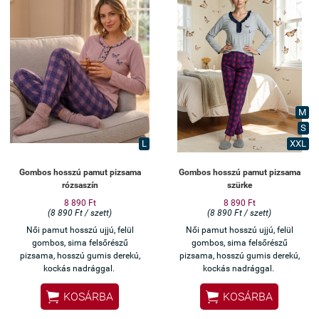
M
S
L
XXL
Gombos hosszú pamut pizsama
Gombos hosszú pamut pizsama
rózsaszín
szürke
8 890 Ft
8 890 Ft
(8 890 Ft / szett)
(8 890 Ft / szett)
Női pamut hosszú ujjú, felül
Női pamut hosszú ujjú, felül
gombos, sima felsőrészű
gombos, sima felsőrészű
pizsama, hosszú gumis derekú,
pizsama, hosszú gumis derekú,
kockás nadrággal.
kockás nadrággal.


KOSÁRBA
KOSÁRBA