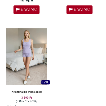
nadrággal.


KOSÁRBA
KOSÁRBA
L/XL
Krisztina lila trikós szett
3 890 Ft
(3 890 Ft / szett)