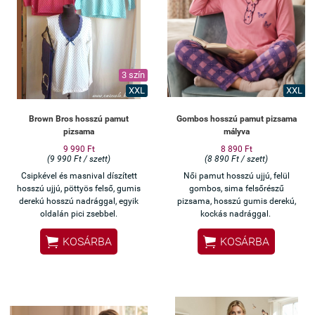
3 szín
XXL
XXL
Brown Bros hosszú pamut
Gombos hosszú pamut pizsama
pizsama
mályva
9 990 Ft
8 890 Ft
(9 990 Ft / szett)
(8 890 Ft / szett)
Csipkével és masnival díszített
Női pamut hosszú ujjú, felül
hosszú ujjú, pöttyös felső, gumis
gombos, sima felsőrészű
derekú hosszú nadrággal, egyik
pizsama, hosszú gumis derekú,
oldalán pici zsebbel.
kockás nadrággal.


KOSÁRBA
KOSÁRBA