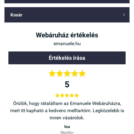
Kosár

Webáruház értékelés
emanuele.hu
Értékelés írása





5





a,
Örülök, hogy rátaláltam az Emanuele Webáruházra,
b is
mert itt kapható a kedvenc melltartóm. Legközelebb is
innen vásárolok.
Icu
Mezőtúr