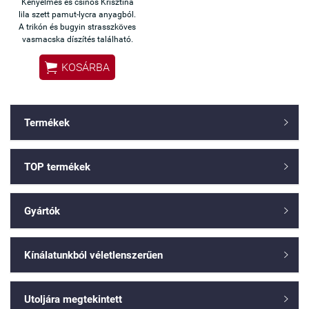
Kényelmes és csinos Krisztina
lila szett pamut-lycra anyagból.
A trikón és bugyin strasszköves
vasmacska díszítés található.

KOSÁRBA
Termékek

TOP termékek

Gyártók

Kínálatunkból véletlenszerűen

Utoljára megtekintett
