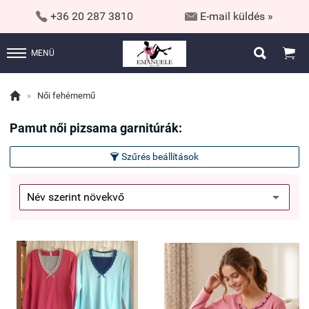


+36 20 287 3810
E-mail küldés »


MENÜ

»
Női fehérnemű
Pamut női pizsama garnitúrák:
Szűrés beállítások
