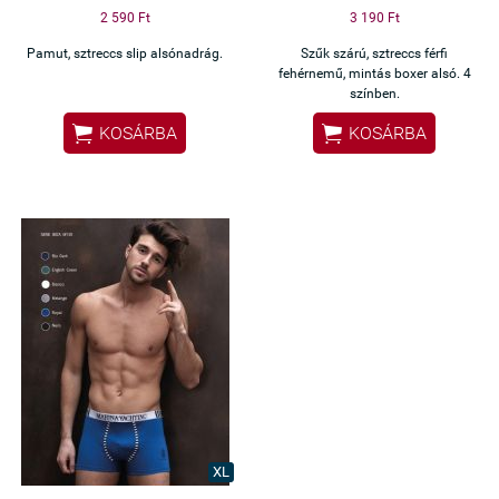
2 590 Ft
3 190 Ft
Pamut, sztreccs slip alsónadrág.
Szűk szárú, sztreccs férfi
fehérnemű, mintás boxer alsó. 4
színben.


KOSÁRBA
KOSÁRBA
XL