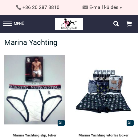


+36 20 287 3810
E-mail küldés »


MENÜ
Marina Yachting
XL
XL
Marina Yachting slip, fehér
Marina Yachting vitorlás boxer