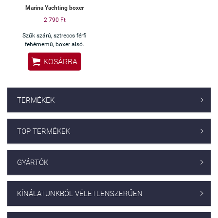
Marina Yachting boxer
2 790 Ft
Szűk szárú, sztreccs férfi
fehérnemű, boxer alsó.

KOSÁRBA
TERMÉKEK

TOP TERMÉKEK

GYÁRTÓK

KÍNÁLATUNKBÓL VÉLETLENSZERŰEN
