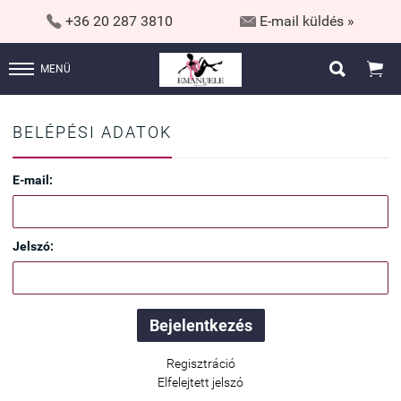


+36 20 287 3810
E-mail küldés »


MENÜ
BELÉPÉSI ADATOK
E-mail:
Jelszó:
Regisztráció
Elfelejtett jelszó