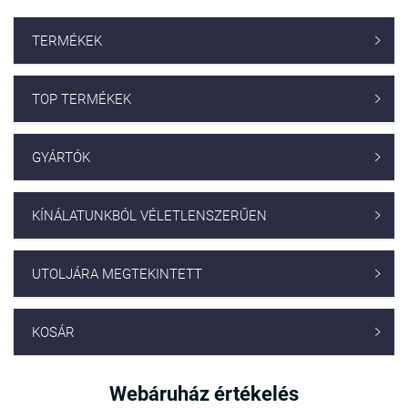
TERMÉKEK

TOP TERMÉKEK

GYÁRTÓK

KÍNÁLATUNKBÓL VÉLETLENSZERŰEN

UTOLJÁRA MEGTEKINTETT

KOSÁR

Webáruház értékelés