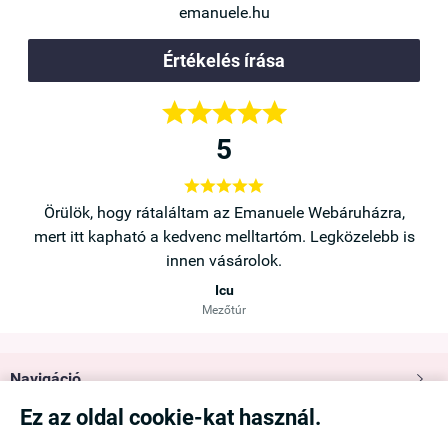
emanuele.hu
Értékelés írása





5





a,
Örülök, hogy rátaláltam az Emanuele Webáruházra,
b is
mert itt kapható a kedvenc melltartóm. Legközelebb is
innen vásárolok.
Icu
Mezőtúr
Navigáció

Ez az oldal cookie-kat használ.
Saját fiók
