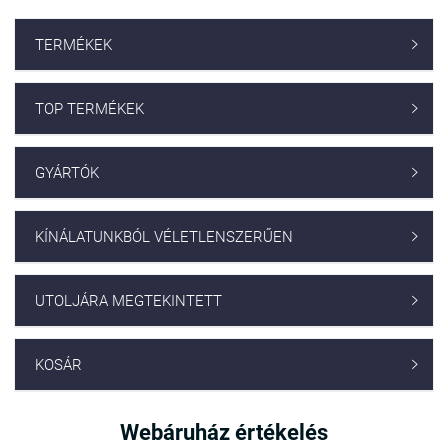
TERMÉKEK

TOP TERMÉKEK

GYÁRTÓK

KÍNÁLATUNKBÓL VÉLETLENSZERŰEN

UTOLJÁRA MEGTEKINTETT

KOSÁR

Webáruház értékelés