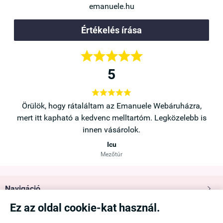
emanuele.hu
Értékelés írása





5





a,
Örülök, hogy rátaláltam az Emanuele Webáruházra,
b is
mert itt kapható a kedvenc melltartóm. Legközelebb is
innen vásárolok.
Icu
Mezőtúr
Navigáció

Ez az oldal cookie-kat használ.
Saját fiók
