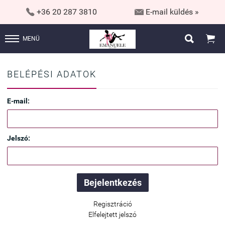


+36 20 287 3810
E-mail küldés »


MENÜ
BELÉPÉSI ADATOK
E-mail:
Jelszó:
Regisztráció
Elfelejtett jelszó