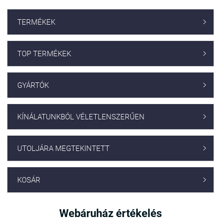
TERMÉKEK

TOP TERMÉKEK

GYÁRTÓK

KÍNÁLATUNKBÓL VÉLETLENSZERŰEN

UTOLJÁRA MEGTEKINTETT

KOSÁR

Webáruház értékelés