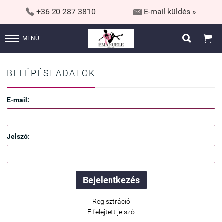


+36 20 287 3810
E-mail küldés »


MENÜ
BELÉPÉSI ADATOK
E-mail:
Jelszó:
Regisztráció
Elfelejtett jelszó