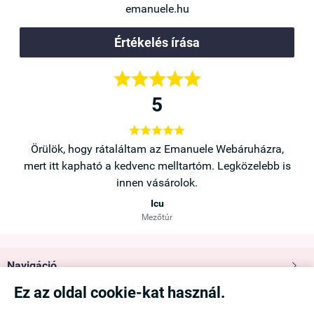
emanuele.hu
Értékelés írása





5





a,
Örülök, hogy rátaláltam az Emanuele Webáruházra,
b is
mert itt kapható a kedvenc melltartóm. Legközelebb is
innen vásárolok.
Icu
Mezőtúr
Navigáció

Ez az oldal cookie-kat használ.
Saját fiók
