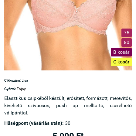
75
80
B kosár
C kosár
Cikkszám:
Lisa
Gyártó:
Enjoy
Elasztikus csipkéből készült, erősített, formázott, merevítős,
kivehető szivacsos, push up melltartó, cserélhető
vállpánttal.
Hűségpont (vásárlás után):
30