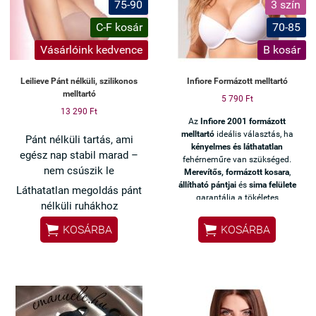
75-90
3 szín
C-F kosár
70-85
Vásárlóink kedvence
B kosár
Leilieve Pánt nélküli, szilikonos
Infiore Formázott melltartó
melltartó
5 790 Ft
13 290 Ft
Az
Infiore 2001 formázott
melltartó
ideális választás, ha
Pánt nélküli tartás, ami
kényelmes és láthatatlan
egész nap stabil marad –
fehérneműre van szükséged.
nem csúszik le
Merevítős, formázott kosara
,
állítható pántjai
és
sima felülete
Láthatatlan megoldás pánt
garantálja a tökéletes
nélküli ruhákhoz
illeszkedést és diszkréciót.
Ez a Leilieve pánt nélküli


KOSÁRBA
KOSÁRBA
melltartó szilikonos belső
részének köszönhetően
stabilan a helyén marad,
így nem kell igazgatnod
viselés közben.
Természetes tartást ad,