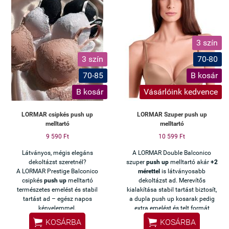
miközben teljesen
észrevétlenül hordhatod a
ruha alatt – ideális váll
3 szín
nélküli, kivágott vagy
alkalmi ruhákhoz.
3 szín
70-80
✔ Stabil tartás pánt nélkül
70-85
B kosár
✔ Szilikonos belső – nem
csúszik le
B kosár
Vásárlóink kedvence
✔ Láthatatlan ruha alatt
✔ Kényelmes egész napos viselet
LORMAR csipkés push up
LORMAR Szuper push up
✔ Tökéletes alkalmi és nyári
melltartó
melltartó
ruhákhoz
9 590 Ft
10 599 Ft
Látványos, mégis elegáns
A LORMAR Double Balconico
dekoltázst szeretnél?
szuper
push up
melltartó akár
+2
A LORMAR Prestige Balconico
mérettel
is látványosabb
csipkés
push up
melltartó
dekoltázst ad. Merevítős
természetes emelést és stabil
kialakítása stabil tartást biztosít,
tartást ad – egész napos
a dupla push up kosarak pedig
kényelemmel.
extra emelést és telt formát
adnak. Levehető pántjai miatt,


KOSÁRBA
KOSÁRBA
sokoldalúan viselhető.