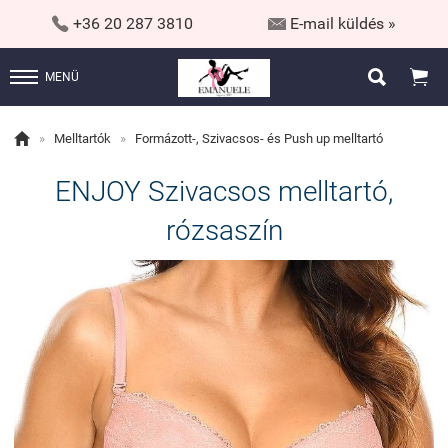


+36 20 287 3810
E-mail küldés »


MENÜ

»
Melltartók
»
Formázott-, Szivacsos- és Push up melltartó
ENJOY Szivacsos melltartó,
rózsaszín