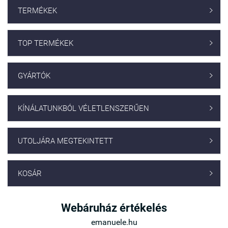
TERMÉKEK

TOP TERMÉKEK

GYÁRTÓK

KÍNÁLATUNKBÓL VÉLETLENSZERŰEN

UTOLJÁRA MEGTEKINTETT

KOSÁR

Webáruház értékelés
emanuele.hu