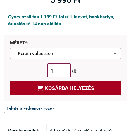
5 990 Ft
Gyors szállítás 1 199 Ft-tól ✅ Utánvét, bankkártya,
átutalás ✅ 14 nap elállás
MÉRET*:
db

KOSÁRBA HELYEZÉS
Felvitel a kedvencek közé »
Méretsegédlet:
A termékleírás elején található ↓