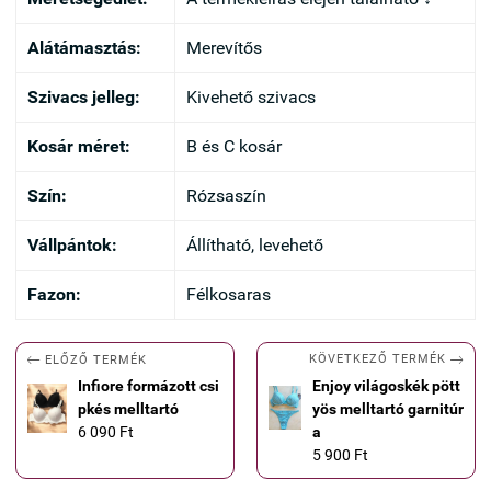
Alátámasztás:
Merevítős
Szivacs jelleg:
Kivehető szivacs
Kosár méret:
B és C kosár
Szín:
Rózsaszín
Vállpántok:
Állítható, levehető
Fazon:
Félkosaras


KÖVETKEZŐ TERMÉK
ELŐZŐ TERMÉK
Infiore formázott csi
Enjoy világoskék pött
pkés melltartó
yös melltartó garnitúr
6 090 Ft
a
5 900 Ft