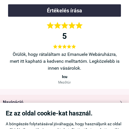
Értékelés írása





5





a,
Örülök, hogy rátaláltam az Emanuele Webáruházra,
b is
mert itt kapható a kedvenc melltartóm. Legközelebb is
innen vásárolok.
Icu
Mezőtúr
Navigáció

Ez az oldal cookie-kat használ.
Saját fiók

A böngészés folytatásával jóváhagyja, hogy használjunk az oldal