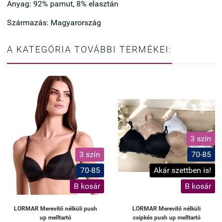
Anyag: 92% pamut, 8% elasztán
Származás: Magyarország
A KATEGÓRIA TOVÁBBI TERMÉKEI:
3 szín
3 szín
70-85
70-85
Akár szettben is!
B kosár
B kosár
LORMAR Merevítő nélküli push
LORMAR Merevítő nélküli
up melltartó
csipkés push up melltartó