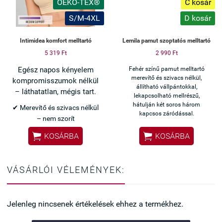
OEKO-TEX®
C kosár
S/M-4XL
D kosár
Intimidea komfort melltartó
Lemila pamut szoptatós melltartó
5 319 Ft
2 990 Ft
Egész napos kényelem
Fehér színű pamut melltartó
merevítő és szivacs nélkül,
kompromisszumok nélkül
állítható vállpántokkal,
– láthatatlan, mégis tart.
lekapcsolható mellrészű,
hátulján két soros három
✔ Merevítő és szivacs nélkül
kapcsos záródással.
– nem szorít
✔ Varrásmentes kialakítás –


KOSÁRBA
KOSÁRBA
ruha alatt láthatatlan
✔ Rugalmas, jól
alkalmazkodik a testhez
VÁSÁRLÓI VÉLEMÉNYEK:
✔ Kényelmes akár egész
napra vagy sporthoz is
✔ Kapocs nélküli – egyszerű
Jelenleg nincsenek értékelések ehhez a termékhez.
felvétel
Ha kényelmes, mégis jól tartó