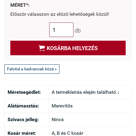
MÉRET*:
Először válasszon az előző lehetőségek közül!
db

KOSÁRBA HELYEZÉS
Felvitel a kedvencek közé »
Méretsegédlet:
A termékleírás elején található ↓
Alátámasztás:
Merevítős
Szivacs jelleg:
Nincs
Kosár méret:
A, B és C kosár