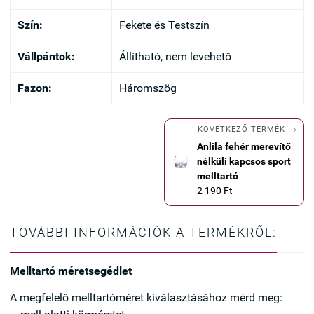
Szín:
Fekete és Testszín
Vállpántok:
Állítható, nem levehető
Fazon:
Háromszög

KÖVETKEZŐ TERMÉK
Anlila fehér merevítő
nélküli kapcsos sport
melltartó
2 190 Ft
TOVÁBBI INFORMÁCIÓK A TERMÉKRŐL:
Melltartó méretsegédlet
A megfelelő melltartóméret kiválasztásához mérd meg: