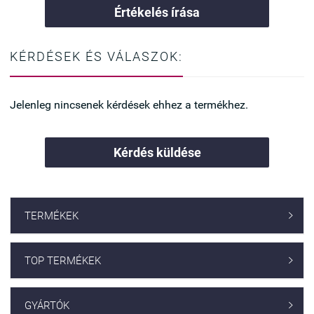
Értékelés írása
melltartót keresel, ez az egyik
legjobb választás.
KÉRDÉSEK ÉS VÁLASZOK:
Jelenleg nincsenek kérdések ehhez a termékhez.
Kérdés küldése
TERMÉKEK

TOP TERMÉKEK

GYÁRTÓK
