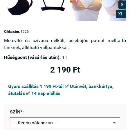
S
XL
Cikkszám:
1926
Merevítő és szivacs nélküli, belebújós pamut melltartó
tiniknek, állítható vállpántokkal.
Hűségpont (vásárlás után):
11
2 190 Ft
Gyors szállítás 1 199 Ft-tól ✅ Utánvét, bankkártya,
átutalás ✅ 14 nap elállás
SZÍN*: