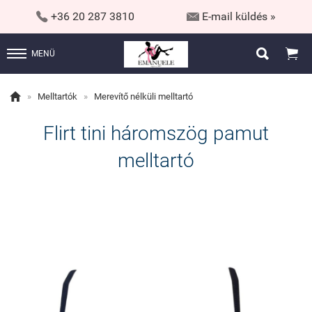


+36 20 287 3810
E-mail küldés »


MENÜ

»
Melltartók
»
Merevítő nélküli melltartó
Flirt tini háromszög pamut
melltartó