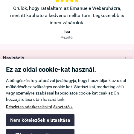





a,
Örülök, hogy rátaláltam az Emanuele Webáruházra,
b is
mert itt kapható a kedvenc melltartóm. Legközelebb is
innen vásárolok.
Icu
Mezőtúr
Navigáció

Ez az oldal cookie-kat használ.
Saját fiók

A böngészés folytatásával jóváhagyja, hogy használjunk az oldal
működéséhez szükséges cookie-kat. Statisztikai, marketing célú
Információk

vagy személyre szabással kapcsolatos cookie-kat csak az Ön
hozzájárulása után használunk.
Elérhetőség

Részletes adatkezelési tájékoztató »
Nem kötelezőek elutasítása
emanuele.hu -
Ádám Viktória
-
ÁSZF
-
Adatkezelési tájékoztató