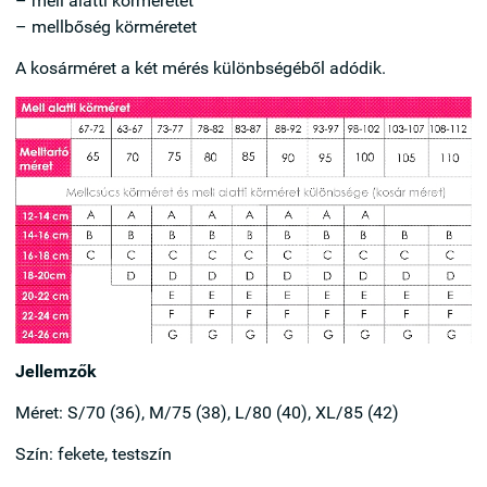
– mell alatti körméretet
– mellbőség körméretet
A kosárméret a két mérés különbségéből adódik.
Jellemzők
Méret: S/70 (36), M/75 (38), L/80 (40), XL/85 (42)
Szín: fekete, testszín