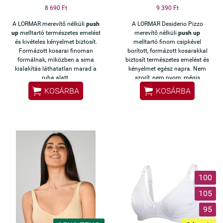
8 690 Ft
9 390 Ft
A LORMAR merevítő nélküli
push
A LORMAR Desiderio Pizzo
up
melltartó természetes emelést
merevítő nélküli
push up
és kivételes kényelmet biztosít.
melltartó finom csipkével
Formázott kosarai finoman
borított, formázott kosarakkal
formálnak, miközben a sima
biztosít természetes emelést és
kialakítás láthatatlan marad a
kényelmet egész napra. Nem
ruha alatt.
szorít, nem nyom, mégis
gyönyörű dekoltázst ad.


KOSÁRBA
KOSÁRBA
Tökéletes választás
hétköznapokra és alkalmakra is.
100
105
95