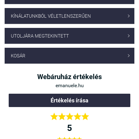
KÍNÁLATUNKBÓL VÉLETLENSZERŰEN

UTOLJÁRA MEGTEKINTETT

KOSÁR

Webáruház értékelés
emanuele.hu
Értékelés írása





5