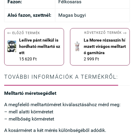
Fazon:
Félkosaras
Alsó fazon, szettnél:
Magas bugyi


KÖVETKEZŐ TERMÉK
ELŐZŐ TERMÉK
Leilive pánt nélkül is
La Moree rózsaszín hí
hordható melltartó sz
mzett virágos melltart
ett
ó garnitúra
15 620 Ft
2 999 Ft
TOVÁBBI INFORMÁCIÓK A TERMÉKRŐL:
Melltartó méretsegédlet
A megfelelő melltartóméret kiválasztásához mérd meg:
– mell alatti körméretet
– mellbőség körméretet
A kosárméret a két mérés különbségéből adódik.