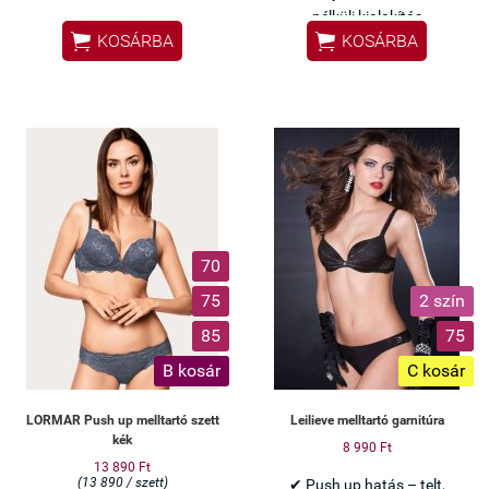
nélküli kialakítás


KOSÁRBA
KOSÁRBA
Olasz Lormar minőség
Csábító bordó szett –
különleges alkalmakra
70
75
2 szín
85
75
B kosár
C kosár
LORMAR Push up melltartó szett
Leilieve melltartó garnitúra
kék
8 990 Ft
13 890 Ft
(13 890 / szett)
✔ Push up hatás – telt,