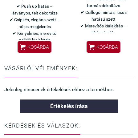
formás dekoltázs
✔ Push up hatás –
✔ Csillogó mintás, luxus
látványos, telt dekoltázs
hatású szett
✔ Csipkés, elegáns szett –
✔ Merevítős kialakítás –
nőies megjelenés
biztos tartás
✔ Kényelmes, merevítő
nélküli kialakítás


Olasz Leilieve minőség
KOSÁRBA
KOSÁRBA
Elegáns és csábító szett –
Olasz Lormar minőség
különleges alkalmakra
Elegáns kék szett –
különleges alkalmakra
VÁSÁRLÓI VÉLEMÉNYEK:
Jelenleg nincsenek értékelések ehhez a termékhez.
Értékelés írása
KÉRDÉSEK ÉS VÁLASZOK: