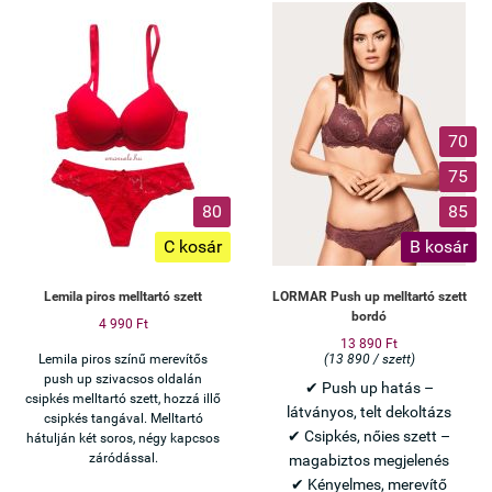
70
75
80
85
C kosár
B kosár
Lemila piros melltartó szett
LORMAR Push up melltartó szett
bordó
4 990 Ft
13 890 Ft
Lemila piros színű merevítős
(13 890 / szett)
push up szivacsos oldalán
✔ Push up hatás –
csipkés melltartó szett, hozzá illő
látványos, telt dekoltázs
csipkés tangával. Melltartó
✔ Csipkés, nőies szett –
hátulján két soros, négy kapcsos
záródással.
magabiztos megjelenés
✔ Kényelmes, merevítő