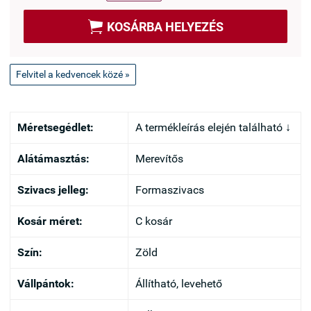

KOSÁRBA HELYEZÉS
Felvitel a kedvencek közé »
Méretsegédlet:
A termékleírás elején található ↓
Alátámasztás:
Merevítős
Szivacs jelleg:
Formaszivacs
Kosár méret:
C kosár
Szín:
Zöld
Vállpántok:
Állítható, levehető