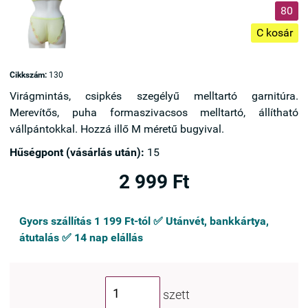
80
C kosár
Cikkszám:
130
Virágmintás, csipkés szegélyű melltartó garnitúra.
Merevítős, puha formaszivacsos melltartó, állítható
vállpántokkal. Hozzá illő M méretű bugyival.
Hűségpont (vásárlás után):
15
2 999 Ft
Gyors szállítás 1 199 Ft-tól ✅ Utánvét, bankkártya,
átutalás ✅ 14 nap elállás
szett