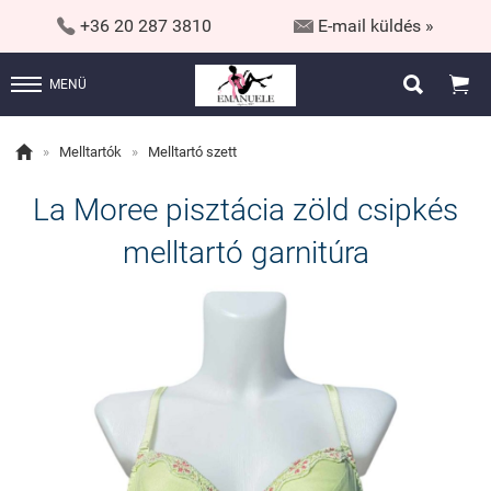


+36 20 287 3810
E-mail küldés »


MENÜ

»
Melltartók
»
Melltartó szett
La Moree pisztácia zöld csipkés
melltartó garnitúra