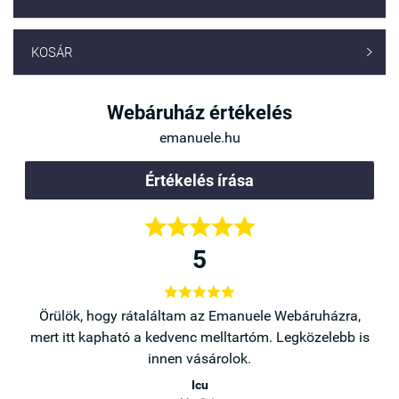
KOSÁR

Webáruház értékelés
emanuele.hu
Értékelés írása





5





a,
Örülök, hogy rátaláltam az Emanuele Webáruházra,
b is
mert itt kapható a kedvenc melltartóm. Legközelebb is
innen vásárolok.
Icu