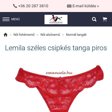


+36 20 287 3810
E-mail küldés »


MENÜ

»
Női fehérnemű
»
Női alsónemű
»
Normál tangák
Lemila széles csipkés tanga piros