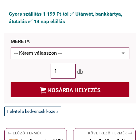
Gyors szállítás 1 199 Ft-tól ✅ Utánvét, bankkártya,
átutalás ✅ 14 nap elállás
MÉRET*:
db

KOSÁRBA HELYEZÉS
Felvitel a kedvencek közé »


KÖVETKEZŐ TERMÉK
ELŐZŐ TERMÉK