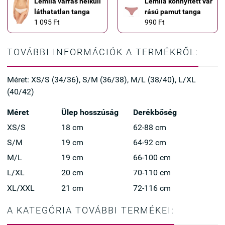
Lemila varrás nélküli
Lemila könnyített var
láthatatlan tanga
rású pamut tanga
1 095 Ft
990 Ft
TOVÁBBI INFORMÁCIÓK A TERMÉKRŐL:
Méret: XS/S (34/36), S/M (36/38), M/L (38/40), L/XL
(40/42)
Méret
Ülep hosszúság
Derékbőség
XS/S
18 cm
62-88 cm
S/M
19 cm
64-92 cm
M/L
19 cm
66-100 cm
L/XL
20 cm
70-110 cm
XL/XXL
21 cm
72-116 cm
A KATEGÓRIA TOVÁBBI TERMÉKEI: