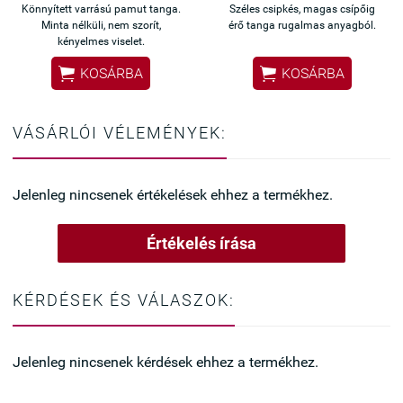
Könnyített varrású pamut tanga.
Széles csipkés, magas csípőig
Minta nélküli, nem szorít,
érő tanga rugalmas anyagból.
kényelmes viselet.


KOSÁRBA
KOSÁRBA
VÁSÁRLÓI VÉLEMÉNYEK:
Jelenleg nincsenek értékelések ehhez a termékhez.
Értékelés írása
KÉRDÉSEK ÉS VÁLASZOK:
Jelenleg nincsenek kérdések ehhez a termékhez.