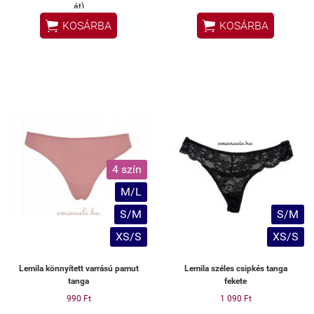
át)
✔ Nem gyűrődik fel viselés


KOSÁRBA
KOSÁRBA
közben
✔ Egész nap a helyén marad
✔ Kényelmes, nem szorít
4 szín
M/L
S/M
S/M
XS/S
XS/S
Lemila könnyített varrású pamut
Lemila széles csipkés tanga
tanga
fekete
990 Ft
1 090 Ft