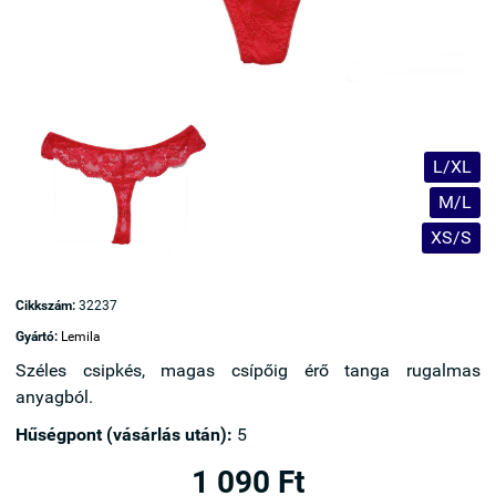
L/XL
M/L
XS/S
Cikkszám:
32237
Gyártó:
Lemila
Széles csipkés, magas csípőig érő tanga rugalmas
anyagból.
Hűségpont (vásárlás után):
5
1 090 Ft