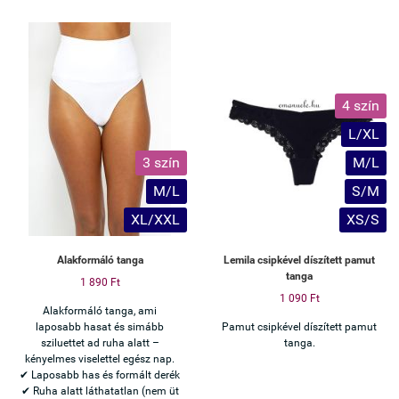
4 szín
L/XL
3 szín
M/L
M/L
S/M
XL/XXL
XS/S
Alakformáló tanga
Lemila csipkével díszített pamut
tanga
1 890 Ft
1 090 Ft
Alakformáló tanga, ami
laposabb hasat és simább
Pamut csipkével díszített pamut
sziluettet ad ruha alatt –
tanga.
kényelmes viselettel egész nap.
✔ Laposabb has és formált derék
✔ Ruha alatt láthatatlan (nem üt