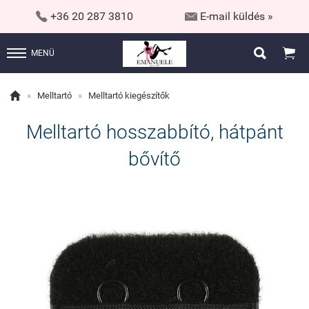


+36 20 287 3810
E-mail küldés »


MENÜ

»
Melltartó
»
Melltartó kiegészítők
Melltartó hosszabbító, hátpánt
bővítő