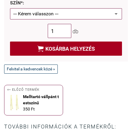
SZÍN*:
db

KOSÁRBA HELYEZÉS
Felvitel a kedvencek közé »

ELŐZŐ TERMÉK
Melltartó vállpánt t
estszínű
350 Ft
TOVÁBBI INFORMÁCIÓK A TERMÉKRŐL: