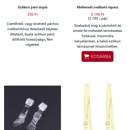
Szilikon pánt dupla
Mellemelő melltartó tapasz
250 Ft
3 190 Ft
(3 190 / pár)
Cserélhető- vagy levehető pántos
Szabadulj meg a pántoktól és
melltartókhoz illeszkedő teljesen
emeld fel melleidet természetes
áttetsző, dupla szilikon pánt,
hatással, maximális
állítható hosszúságú, fém
kényelemben, a belső szilikon
végekkel.
támasznak köszönhetően.

KOSÁRBA