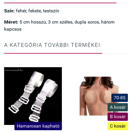
Szín:
fehér, fekete, testszín
Méret:
5 cm hosszú, 3 cm széles, dupla soros, három
kapcsos
A KATEGÓRIA TOVÁBBI TERMÉKEI:
70-85
A kosár
B kosár
Hamarosan kapható
C kosár