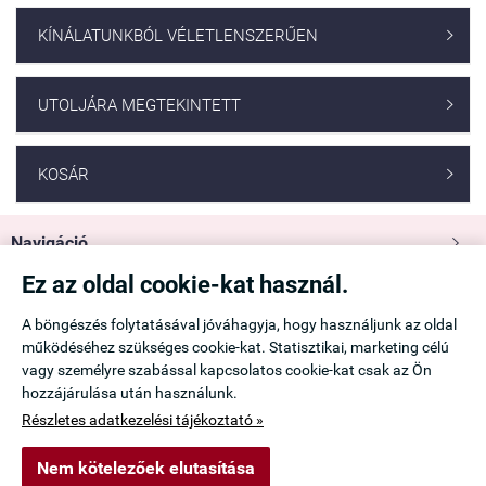
KÍNÁLATUNKBÓL VÉLETLENSZERŰEN

UTOLJÁRA MEGTEKINTETT

KOSÁR

Navigáció

Ez az oldal cookie-kat használ.
Saját fiók

A böngészés folytatásával jóváhagyja, hogy használjunk az oldal
működéséhez szükséges cookie-kat. Statisztikai, marketing célú
Információk

vagy személyre szabással kapcsolatos cookie-kat csak az Ön
hozzájárulása után használunk.
Elérhetőség

Részletes adatkezelési tájékoztató »
Nem kötelezőek elutasítása
emanuele.hu -
Ádám Viktória
-
ÁSZF
-
Adatkezelési tájékoztató