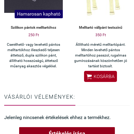
Hamarosan kapható
Szilikon pántok melltartóhoz
Melltartó vállpánt testszínű
250 Ft
350 Ft
Cserélhető- vagy levehető pántos
Állítható méretű melltartópánt.
melltartókhoz illeszkedő teljesen
Minden levehető pántos
áttetsző, dupla szilikon pánt,
melltartóhoz passzol, rugalmas
állítható hosszúságú, áttetsző
gumírozásának köszönhetően jó
műanyag akasztós végekkel.
tartást biztosít.

KOSÁRBA
VÁSÁRLÓI VÉLEMÉNYEK:
Jelenleg nincsenek értékelések ehhez a termékhez.
Értékelés írása