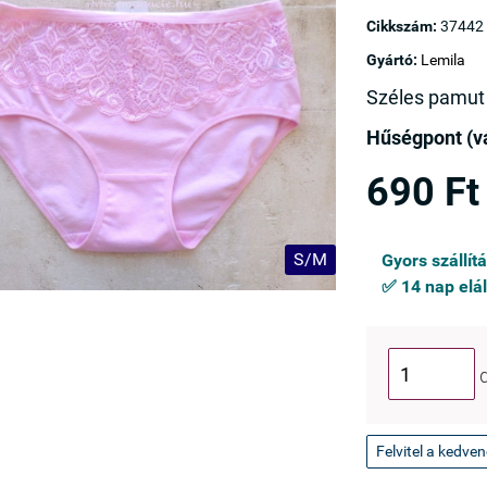
Cikkszám:
37442
Gyártó:
Lemila
Széles pamut L
Hűségpont (vá
690 Ft
S/M
Gyors szállít
✅ 14 nap elál
Felvitel a kedve