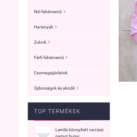
Női fehérnemű

Harisnyák

Zoknik

Férfi fehérnemű

Csomagajánlatok
Újdonságok és akciók

TOP TERMÉKEK
Lemila könnyített varrású
pamut bugyi