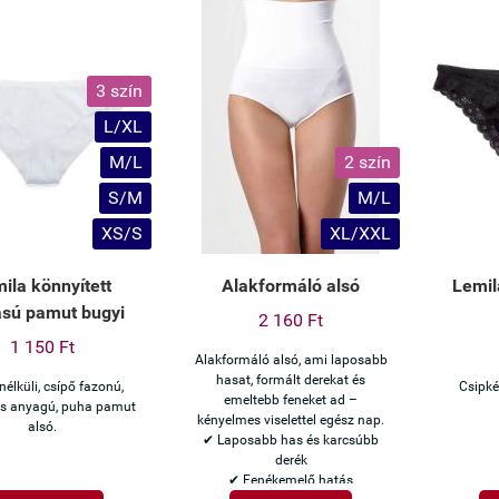
3 szín
L/XL
M/L
2 szín
S/M
M/L
XS/S
XL/XXL
ila könnyített
Alakformáló alsó
Lemil
ású pamut bugyi
2 160 Ft
1 150 Ft
Alakformáló alsó, ami laposabb
hasat, formált derekat és
nélküli, csípő fazonú,
Csipké
emeltebb feneket ad –
s anyagú, puha pamut
kényelmes viselettel egész nap.
alsó.
✔ Laposabb has és karcsúbb
derék
✔ Fenékemelő hatás