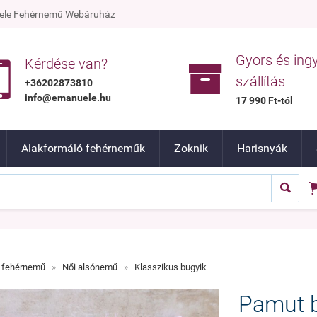
nuele Fehérnemű Webáruház
Gyors és ing


Kérdése van?
szállítás
+36202873810
info@emanuele.hu
17 990 Ft-tól
Alakformáló fehérneműk
Zoknik
Harisnyák

 fehérnemű
»
Női alsónemű
»
Klasszikus bugyik
Pamut b