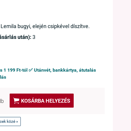
emila bugyi, elején csipkével díszítve.
sárlás után):
3
ás 1 199 Ft-tól ✅ Utánvét, bankkártya, átutalás
lás

KOSÁRBA HELYEZÉS
db
ncek közé »