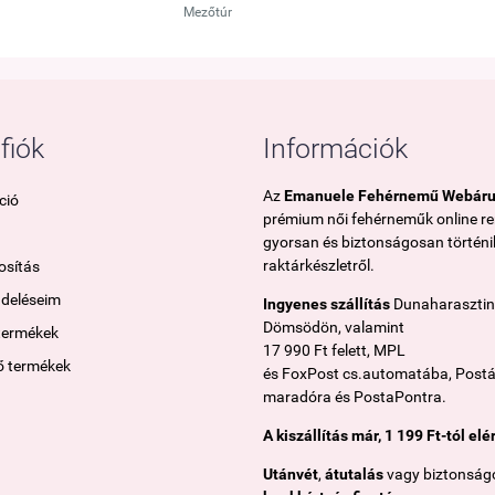
Mezőtúr
fiók
Információk
Az
Emanuele Fehérnemű Webár
ció
prémium női fehérneműk online r
gyorsan és biztonságosan történik
raktárkészletről.
sítás
ndeléseim
Ingyenes szállítás
Dunaharasztin
Dömsödön, valamint
termékek
17 990 Ft felett, MPL
ő termékek
és FoxPost cs.automatába, Post
maradóra és PostaPontra.
A kiszállítás már, 1 199 Ft-tól elé
Utánvét
,
átutalás
vagy biztonság