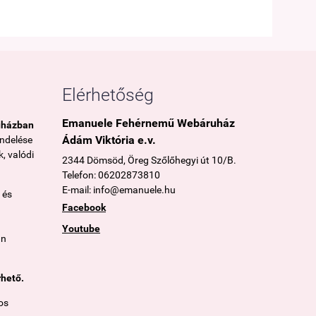
Elérhetőség
Emanuele Fehérnemű Webáruház
uházban
Ádám Viktória e.v.
endelése
, valódi
2344 Dömsöd, Öreg Szőlőhegyi út 10/B.
Telefon: 06202873810
E-mail: info@emanuele.hu
 és
Facebook
Youtube
án
rhető.
os