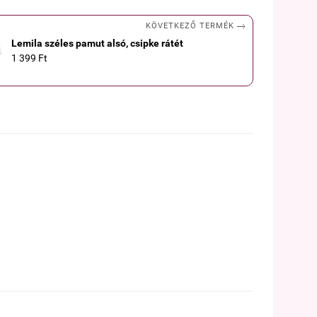

KÖVETKEZŐ TERMÉK
Lemila széles pamut alsó, csipke rátét
1 399 Ft