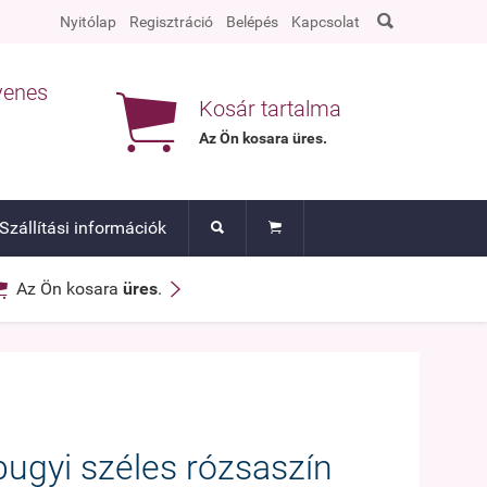

Nyitólap
Regisztráció
Belépés
Kapcsolat
yenes

Kosár tartalma
Az Ön kosara
üres
.
Szállítási információk




Az Ön kosara
üres
.
ugyi széles rózsaszín