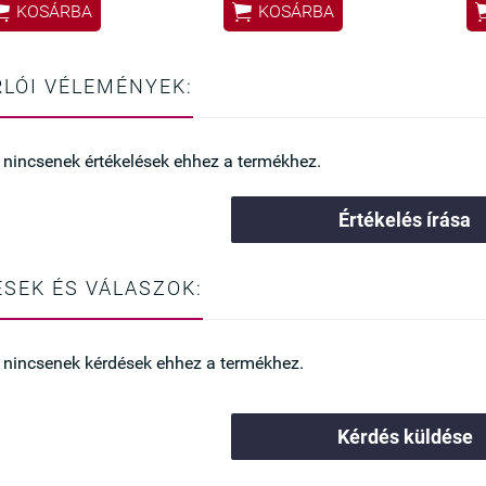
✔ Ruha alatt láthatatlan


KOSÁRBA
KOSÁRBA
✔ Nem szorít, kényelmes egész
nap
✔ Rugalmas, minden alkathoz
illeszkedik
LÓI VÉLEMÉNYEK:
 nincsenek értékelések ehhez a termékhez.
Értékelés írása
SEK ÉS VÁLASZOK:
 nincsenek kérdések ehhez a termékhez.
Kérdés küldése