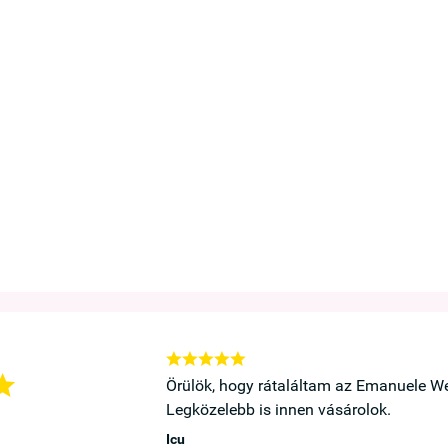






ó a kedvenc melltartóm.
Örülök, hogy rátaláltam az Emanuele We
Legközelebb is innen vásárolok.
Icu