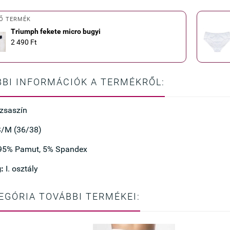
Ő TERMÉK
Triumph fekete micro bugyi
2 490 Ft
BI INFORMÁCIÓK A TERMÉKRŐL:
zsaszín
/M (36/38)
95% Pamut, 5% Spandex
:
I. osztály
EGÓRIA TOVÁBBI TERMÉKEI: