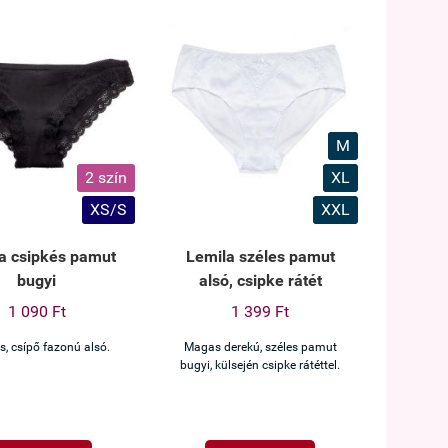
M
2 szín
XL
XS/S
XXL
a csipkés pamut
Lemila széles pamut
bugyi
alsó, csipke rátét
1 090 Ft
1 399 Ft
s, csípő fazonú alsó.
Magas derekú, széles pamut
bugyi, külsején csipke rátéttel.