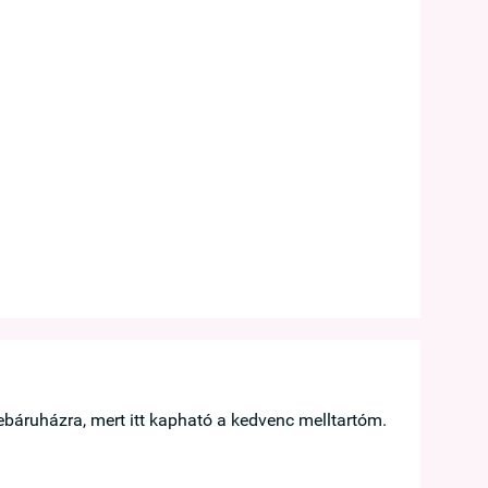





báruházra, mert itt kapható a kedvenc melltartóm.
Hamar megérk
Taskó Bernad
Göd