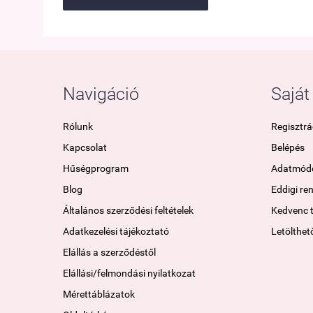
túr
Navigáció
Saját 
Rólunk
Regisztrá
Kapcsolat
Belépés
Hűségprogram
Adatmódo
Blog
Eddigi re
Általános szerződési feltételek
Kedvenc 
Adatkezelési tájékoztató
Letölthet
Elállás a szerződéstől
Elállási/felmondási nyilatkozat
Mérettáblázatok