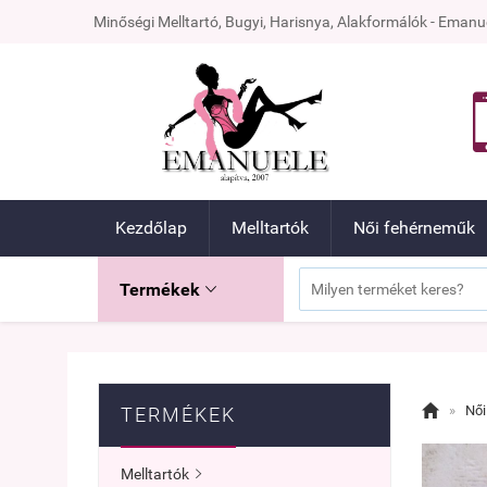
Minőségi Melltartó, Bugyi, Harisnya, Alakformálók - Ema
Kezdőlap
Melltartók
Női fehérneműk
Termékek


»
Női
TERMÉKEK
Melltartók
