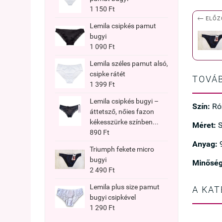
1 150 Ft

ELŐZ
Lemila csipkés pamut
bugyi
1 090 Ft
Lemila széles pamut alsó,
csipke rátét
TOVÁB
1 399 Ft
Lemila csipkés bugyi –
Szín:
Ró
áttetsző, nőies fazon
kékesszürke színben...
Méret:
S
890 Ft
Anyag:
Triumph fekete micro
bugyi
Minőség
2 490 Ft
Lemila plus size pamut
A KAT
bugyi csipkével
1 290 Ft