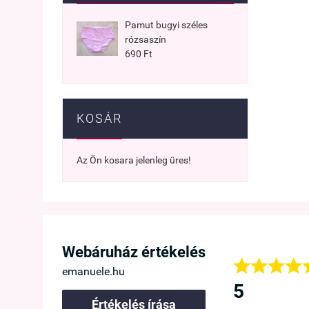
Pamut bugyi széles
rózsaszín
690 Ft
KOSÁR
Az Ön kosara jelenleg üres!




Webáruház értékelés




lök, hogy rátaláltam az Emanuele Webáruházra, mert itt kaphat
emanuele.hu
közelebb is innen vásárolok.
5
Értékelés írása