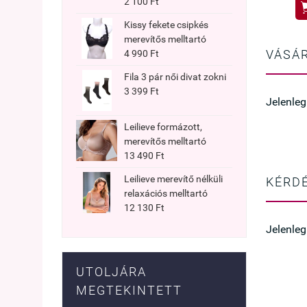
2 100 Ft
Kissy fekete csipkés
merevítős melltartó
VÁSÁR
4 990 Ft
Fila 3 pár női divat zokni
3 399 Ft
Jelenleg
Leilieve formázott,
merevítős melltartó
13 490 Ft
Leilieve merevítő nélküli
KÉRDÉ
relaxációs melltartó
12 130 Ft
Jelenleg
UTOLJÁRA
MEGTEKINTETT