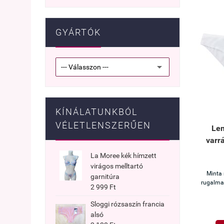
GYÁRTÓK
KÍNÁLATUNKBÓL
VÉLETLENSZERŰEN
Lem
varr
La Moree kék hímzett
virágos melltartó
Minta 
garnitúra
rugalma
2 999 Ft
Sloggi rózsaszín francia
alsó