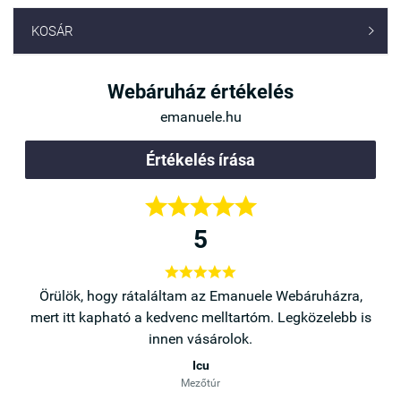
KOSÁR

Webáruház értékelés
emanuele.hu
Értékelés írása





5





a,
Örülök, hogy rátaláltam az Emanuele Webáruházra,
b is
mert itt kapható a kedvenc melltartóm. Legközelebb is
innen vásárolok.
Icu
Mezőtúr