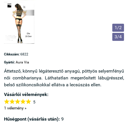
1/2
3/4
Cikkszám:
6822
Gyártó:
Aura Via
Áttetsző, könnyű légáteresztő anyagú, pöttyös selyemfényű
női combharisnya. Láthatatlan megerősített lábujjrésszel,
belső szilikoncsíkokkal ellátva a lecsúszás ellen.
Vásárlói vélemények:





5
1 vélemény »
Hűségpont (vásárlás után):
9