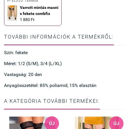

ELŐZŐ TERMÉK
Varrott mintás masni
s fekete combfix
1 880 Ft
TOVÁBBI INFORMÁCIÓK A TERMÉKRŐL:
Szín: fekete
Méret: 1/2 (S/M), 3/4 (L/XL)
Vastagság: 20 den
Anyagösszetétel: 85% poliamid, 15% elasztán
A KATEGÓRIA TOVÁBBI TERMÉKEI:
ÚJ
ÚJ