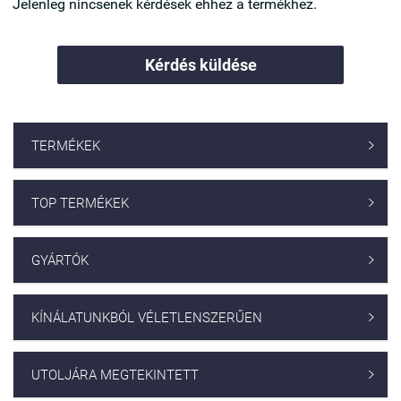
Jelenleg nincsenek kérdések ehhez a termékhez.
Kérdés küldése
TERMÉKEK

TOP TERMÉKEK

GYÁRTÓK

KÍNÁLATUNKBÓL VÉLETLENSZERŰEN

UTOLJÁRA MEGTEKINTETT
