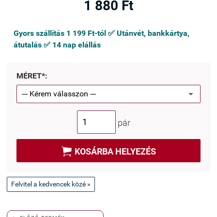
1 880 Ft
Gyors szállítás 1 199 Ft-tól ✅ Utánvét, bankkártya,
átutalás ✅ 14 nap elállás
MÉRET*:
pár

KOSÁRBA HELYEZÉS
Felvitel a kedvencek közé »