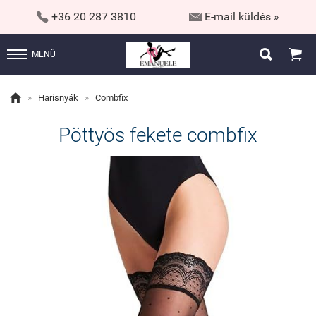


+36 20 287 3810
E-mail küldés »


MENÜ

»
Harisnyák
»
Combfix
Pöttyös fekete combfix