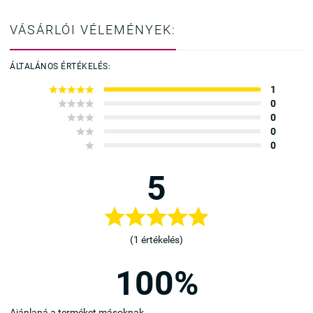
VÁSÁRLÓI VÉLEMÉNYEK:
ÁLTALÁNOS ÉRTÉKELÉS:





1




0



0


0

0
5





(1 értékelés)
100%
Ajánlaná a terméket másoknak.