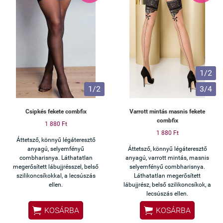
1/2
1/2
3/4
Csipkés fekete combfix
Varrott mintás masnis fekete
combfix
1 880 Ft
1 880 Ft
Áttetsző, könnyű légáteresztő
anyagú, selyemfényű
Áttetsző, könnyű légáteresztő
combharisnya. Láthatatlan
anyagú, varrott mintás, masnis
megerősített lábujjrésszel, belső
selyemfényű combharisnya.
szilikoncsíkokkal, a lecsúszás
Láthatatlan megerősített
ellen.
lábujjrész, belső szilikoncsíkok, a
lecsúszás ellen.


KOSÁRBA
KOSÁRBA