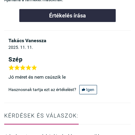
Értékelés írása
Takács Vanessza
2025. 11. 11.
Szép





Jó méret és nem csúszik le
Hasznosnak tartja ezt az értékelést?
Igen

KÉRDÉSEK ÉS VÁLASZOK: