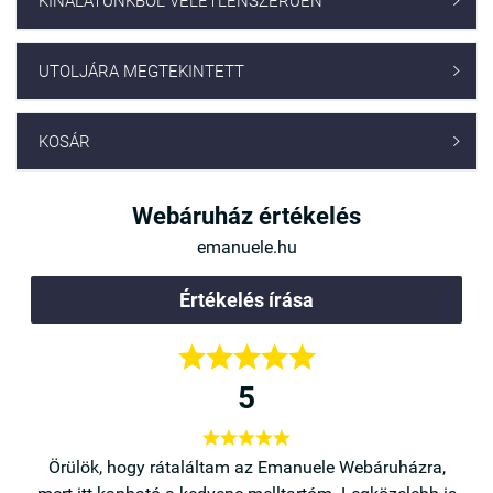
KÍNÁLATUNKBÓL VÉLETLENSZERŰEN

UTOLJÁRA MEGTEKINTETT

KOSÁR

Webáruház értékelés
emanuele.hu
Értékelés írása





5





a,
Örülök, hogy rátaláltam az Emanuele Webáruházra,