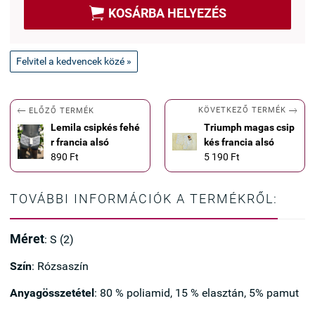

KOSÁRBA HELYEZÉS
Felvitel a kedvencek közé »


KÖVETKEZŐ TERMÉK
ELŐZŐ TERMÉK
Lemila csipkés fehé
Triumph magas csip
r francia alsó
kés francia alsó
890 Ft
5 190 Ft
TOVÁBBI INFORMÁCIÓK A TERMÉKRŐL:
Méret
: S (2)
Szín
: Rózsaszín
Anyagösszetétel
: 80 % poliamid, 15 % elasztán, 5% pamut