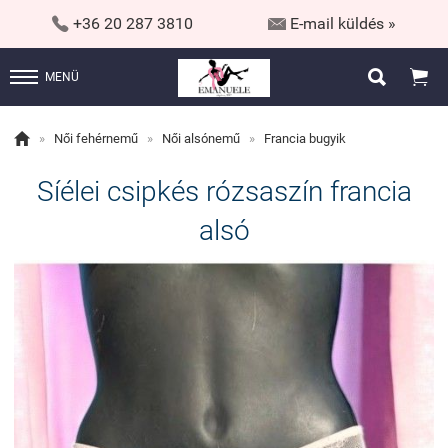


+36 20 287 3810
E-mail küldés »


MENÜ

»
Női fehérnemű
»
Női alsónemű
»
Francia bugyik
Síélei csipkés rózsaszín francia
alsó