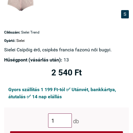
S
Cikkszám:
Sielei Trend
Gyártó:
Sielei
Sielei Csípőig érő, csipkés francia fazonú női bugyi.
Hűségpont (vásárlás után):
13
2 540 Ft
Gyors szállítás 1 199 Ft-tól ✅ Utánvét, bankkártya,
átutalás ✅ 14 nap elállás
db