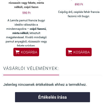
rózsaszín vagy fekete, minta
890 Ft
nélküli, csípő fazon
Csípőig érő, csipkés fehér francia
590 Ft
fazonú női bugyi.
A Lemila pamut francia bugyi
ideális választás a
mindennapokra –
csípő fazonú
,
minta nélküli
, letisztult
megjelenéssel. Kiváló minőségű
pamut anyagból, rózsaszín vagy
fekete színben.


KOSÁRBA
KOSÁRBA
VÁSÁRLÓI VÉLEMÉNYEK:
Jelenleg nincsenek értékelések ehhez a termékhez.
Értékelés írása