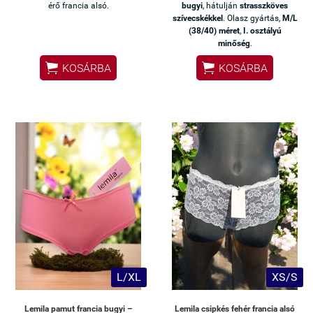
érő francia alsó.
bugyi
, hátulján
strasszköves
szívecskékkel
. Olasz gyártás,
M/L
(38/40) méret
,
I. osztályú
minőség
.


KOSÁRBA
KOSÁRBA
L/XL
XS/S
Lemila pamut francia bugyi –
Lemila csipkés fehér francia alsó