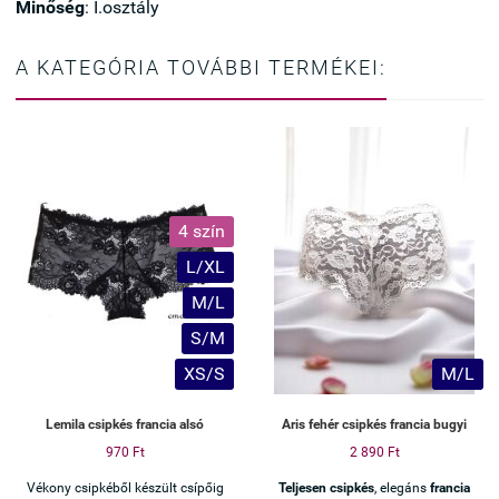
Minőség
: I.osztály
A KATEGÓRIA TOVÁBBI TERMÉKEI:
4 szín
L/XL
M/L
S/M
XS/S
M/L
Lemila csipkés francia alsó
Aris fehér csipkés francia bugyi
970 Ft
2 890 Ft
Vékony csipkéből készült csípőig
Teljesen csipkés
, elegáns
francia