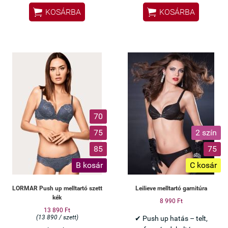
nélküli kialakítás


KOSÁRBA
KOSÁRBA
Olasz Lormar minőség
Csábító bordó szett –
különleges alkalmakra
70
75
2 szín
85
75
B kosár
C kosár
LORMAR Push up melltartó szett
Leilieve melltartó garnitúra
kék
8 990 Ft
13 890 Ft
(13 890 / szett)
✔ Push up hatás – telt,