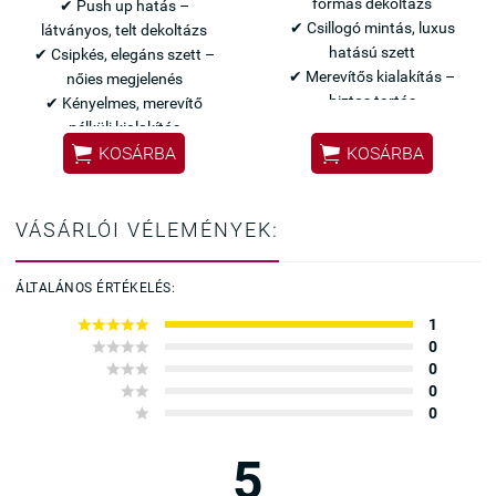
formás dekoltázs
✔ Push up hatás –
✔ Csillogó mintás, luxus
látványos, telt dekoltázs
hatású szett
✔ Csipkés, elegáns szett –
✔ Merevítős kialakítás –
nőies megjelenés
biztos tartás
✔ Kényelmes, merevítő
nélküli kialakítás


Olasz Leilieve minőség
KOSÁRBA
KOSÁRBA
Elegáns és csábító szett –
Olasz Lormar minőség
különleges alkalmakra
Elegáns kék szett –
különleges alkalmakra
VÁSÁRLÓI VÉLEMÉNYEK:
ÁLTALÁNOS ÉRTÉKELÉS:





1




0



0


0

0
5