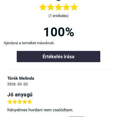





(1 értékelés)
100%
Ajánlaná a terméket másoknak.
Értékelés írása
Török Melinda
2026. 03. 02.
Jó anyagú





Kényelmes hordani nem csalódtam.