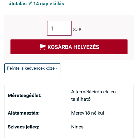
átutalás ✅ 14 nap elállás
szett

KOSÁRBA HELYEZÉS
Felvitel a kedvencek közé »
A termékleírás elején
Méretsegédlet:
található ↓
Alátámasztás:
Merevítő nélkül
Szivacs jelleg:
Nincs