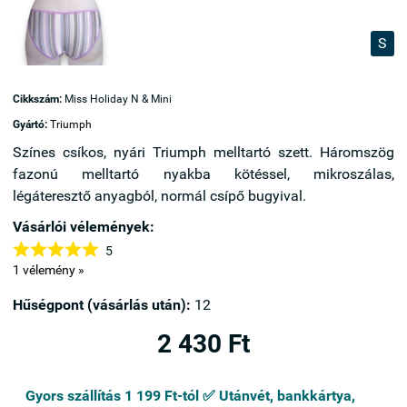
S
Cikkszám:
Miss Holiday N & Mini
Gyártó:
Triumph
Színes csíkos, nyári Triumph melltartó szett. Háromszög
fazonú melltartó nyakba kötéssel, mikroszálas,
légáteresztő anyagból, normál csípő bugyival.
Vásárlói vélemények:





5
1 vélemény »
Hűségpont (vásárlás után):
12
2 430 Ft
Gyors szállítás 1 199 Ft-tól ✅ Utánvét, bankkártya,