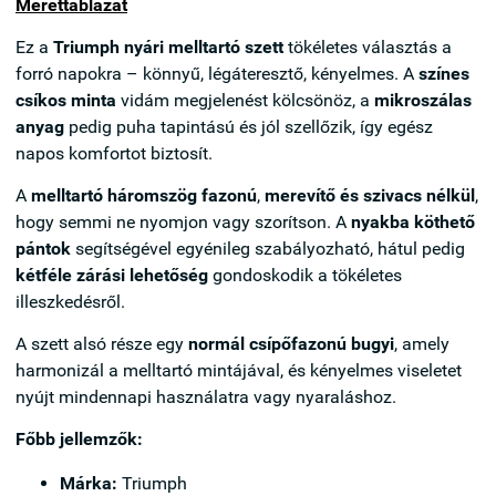
Mérettáblázat
Ez a
Triumph nyári melltartó szett
tökéletes választás a
forró napokra – könnyű, légáteresztő, kényelmes. A
színes
csíkos minta
vidám megjelenést kölcsönöz, a
mikroszálas
anyag
pedig puha tapintású és jól szellőzik, így egész
napos komfortot biztosít.
A
melltartó háromszög fazonú
,
merevítő és szivacs nélkül
,
hogy semmi ne nyomjon vagy szorítson. A
nyakba köthető
pántok
segítségével egyénileg szabályozható, hátul pedig
kétféle zárási lehetőség
gondoskodik a tökéletes
illeszkedésről.
A szett alsó része egy
normál csípőfazonú bugyi
, amely
harmonizál a melltartó mintájával, és kényelmes viseletet
nyújt mindennapi használatra vagy nyaraláshoz.
Főbb jellemzők:
Márka:
Triumph