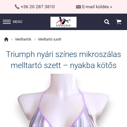


+36 20 287 3810
E-mail küldés »


MENÜ

»
Melltartók
»
Melltartó szett
Triumph nyári színes mikroszálas
melltartó szett – nyakba kötős