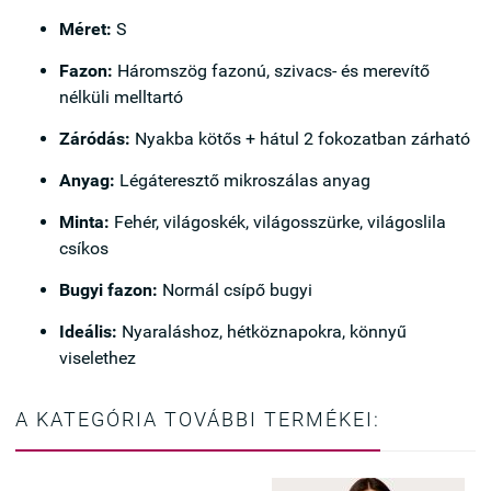
Méret:
S
Fazon:
Háromszög fazonú, szivacs- és merevítő
nélküli melltartó
Záródás:
Nyakba kötős + hátul 2 fokozatban zárható
Anyag:
Légáteresztő mikroszálas anyag
Minta:
Fehér, világoskék, világosszürke, világoslila
csíkos
Bugyi fazon:
Normál csípő bugyi
Ideális:
Nyaraláshoz, hétköznapokra, könnyű
viselethez
A KATEGÓRIA TOVÁBBI TERMÉKEI: