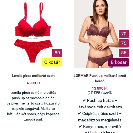
70
75
80
85
C kosár
B kosár
Lemila piros melltartó szett
LORMAR Push up melltartó szett
bordó
4 990 Ft
13 890 Ft
Lemila piros színű merevítős
(13 890 / szett)
push up szivacsos oldalán
✔ Push up hatás –
csipkés melltartó szett, hozzá illő
látványos, telt dekoltázs
csipkés tangával. Melltartó
✔ Csipkés, nőies szett –
hátulján két soros, négy kapcsos
záródással.
magabiztos megjelenés
✔ Kényelmes, merevítő