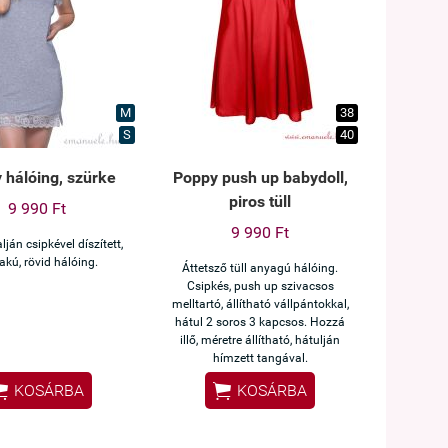
M
38
S
40
 hálóing, szürke
Poppy push up babydoll,
piros tüll
9 990 Ft
9 990 Ft
lján csipkével díszített,
akú, rövid hálóing.
Áttetsző tüll anyagú hálóing.
Csipkés, push up szivacsos
melltartó, állítható vállpántokkal,
hátul 2 soros 3 kapcsos. Hozzá
illő, méretre állítható, hátulján
hímzett tangával.


KOSÁRBA
KOSÁRBA