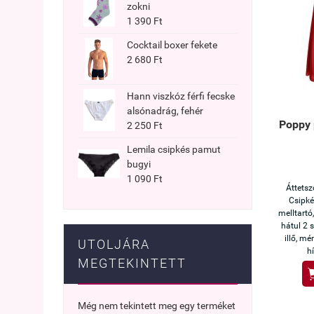
zokni
1 390 Ft
Cocktail boxer fekete
2 680 Ft
Hann viszkóz férfi fecske
alsónadrág, fehér
Poppy 
2 250 Ft
Lemila csipkés pamut
bugyi
1 090 Ft
Áttetsz
Csipké
melltartó,
hátul 2 
illő, mé
UTOLJÁRA
h
MEGTEKINTETT
Még nem tekintett meg egy terméket