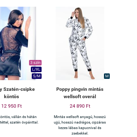
3 szín
L/XL
S/M
M
y Szatén-csipke
Poppy pingvin mintás
köntös
wellsoft overál
12 950 Ft
24 890 Ft
öntös, vállán és hátán
Mintás wellsoft anyagú, hosszú
téttel, szatén övpánttal.
ujjú, hosszú nadrágos, cipzáras
kezes lábas kapucnival és
zsebekkel.