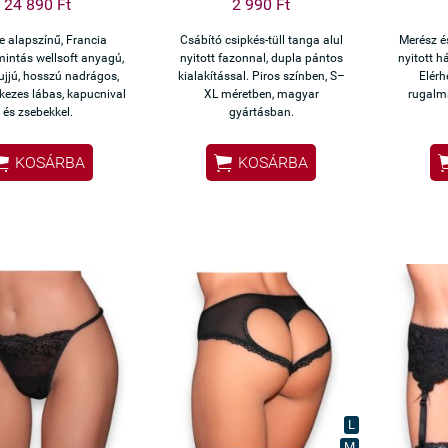
24 890 Ft
2 990 Ft
e alapszínű, Francia
Csábító csipkés-tüll tanga alul
Merész é
mintás wellsoft anyagú,
nyitott fazonnal, dupla pántos
nyitott h
ujjú, hosszú nadrágos,
kialakítással. Piros színben, S–
Elérh
kezes lábas, kapucnival
XL méretben, magyar
rugalm
és zsebekkel.
gyártásban.


KOSÁRBA
KOSÁRBA
L
M