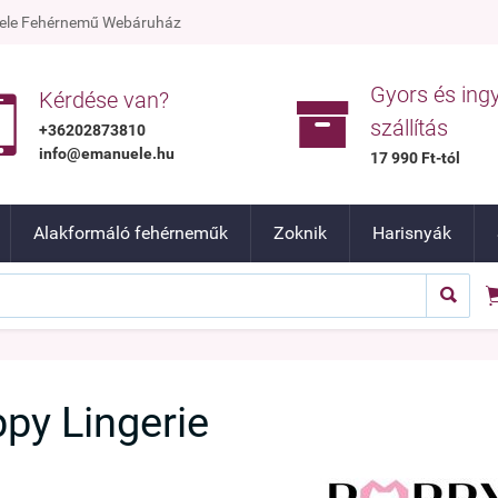
nuele Fehérnemű Webáruház
Gyors és ing


Kérdése van?
szállítás
+36202873810
info@emanuele.hu
17 990 Ft-tól
Alakformáló fehérneműk
Zoknik
Harisnyák

py Lingerie