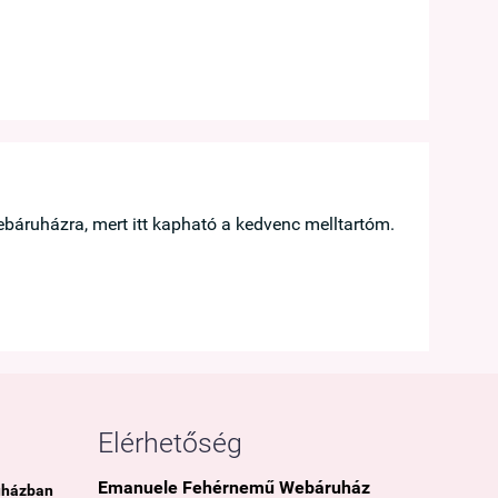





báruházra, mert itt kapható a kedvenc melltartóm.
Hamar megérk
Taskó Bernad
Göd
Elérhetőség
Emanuele Fehérnemű Webáruház
uházban