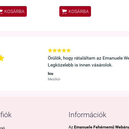


KOSÁRBA
KOSÁRBA






ó a kedvenc melltartóm.
Örülök, hogy rátaláltam az Emanuele We
Legközelebb is innen vásárolok.
Icu
Mezőtúr
fiók
Információk
Az
Emanuele Fehérnemű Webár
ció