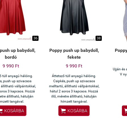
36
38
push up babydoll,
Poppy push up babydoll,
Poppy
bordó
fekete
9 990 Ft
9 990 Ft
Ujján és a
V ny
ő tüll anyagú hálóing.
Áttetsző tüll anyagú hálóing.
s, push up szivacsos
Csipkés, push up szivacsos
 állítható vállpántokkal,
melltartó, állítható vállpántokkal,
soros 3 kapcsos. Hozzá
hátul 2 soros 3 kapcsos. Hozzá
retre állítható, hátulján
illő, méretre állítható, hátulján
ímzett tangával.
hímzett tangával.


KOSÁRBA
KOSÁRBA