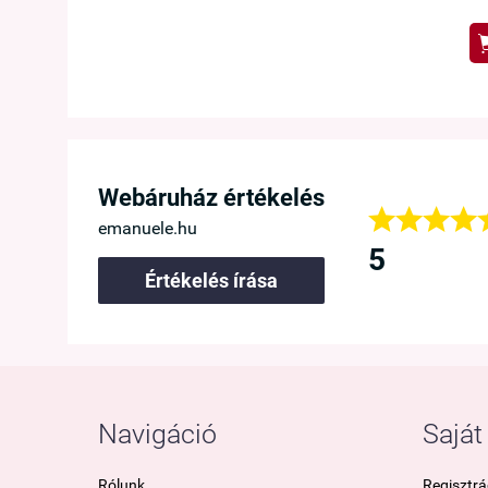




Webáruház értékelés




lök, hogy rátaláltam az Emanuele Webáruházra, mert itt kaphat
emanuele.hu
közelebb is innen vásárolok.
5
Értékelés írása
túr
Navigáció
Saját 
Rólunk
Regisztrá