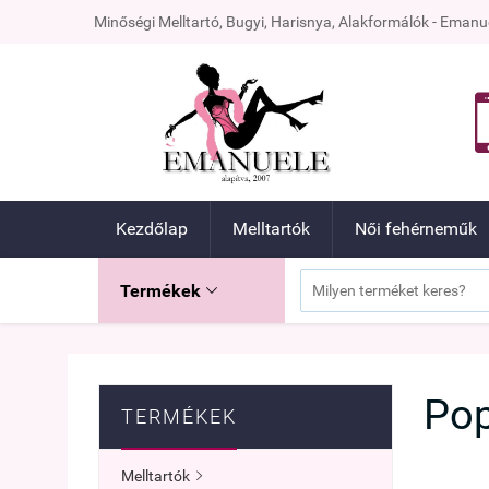
Minőségi Melltartó, Bugyi, Harisnya, Alakformálók - Ema
Kezdőlap
Melltartók
Női fehérneműk
Termékek

Pop
TERMÉKEK
Melltartók
