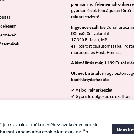
prémium női fehérneműk online r
gyorsan és biztonságosan történik
raktárkészletről.
sítás
ndeléseim
Ingyenes szállítás
Dunaharasztin
Dömsödön, valamint
termékek
17 990 Ft felett, MPL
ő termékek
és FoxPost cs.automatába, Post
maradóra és PostaPontra.
A kiszállítás már, 1 199 Ft-tól elé
Utánvét
,
átutalás
vagy biztonság
bankkártyás fizetés
.
✔ Valódi raktárkészlet
✔ Gyors feldolgozás és szállítás
✔ 14 napos elállási jog
✔ Magyar vállalkozás
✔ Segítőkész ügyfélszolgálat
áljunk az oldal működéséhez szükséges cookie-
Nem köt
zabással kapcsolatos cookie-kat csak az Ön