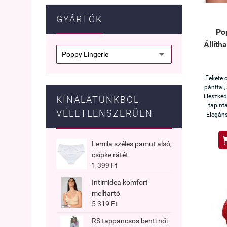
GYÁRTÓK
Po
Állíth
Fekete 
pánttal,
illeszke
KÍNÁLATUNKBÓL
tapint
VÉLETLENSZERŰEN
Elegáns
Lemila széles pamut alsó,
csipke rátét
1 399 Ft
Intimidea komfort
melltartó
5 319 Ft
RS tappancsos benti női