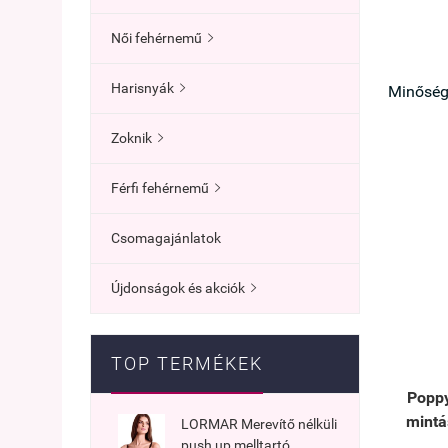
Női fehérnemű

Harisnyák

Minőségi
Zoknik

Férfi fehérnemű

Csomagajánlatok
Újdonságok és akciók

TOP TERMÉKEK
Poppy
mintá
LORMAR Merevítő nélküli
push up melltartó