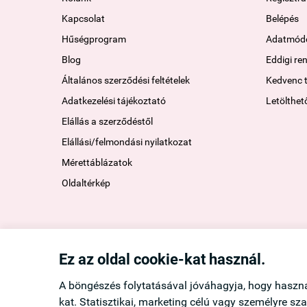
Kapcsolat
Belépés
Hűségprogram
Adatmódo
Blog
Eddigi re
Általános szerződési feltételek
Kedvenc 
Adatkezelési tájékoztató
Letölthet
Elállás a szerződéstől
Elállási/felmondási nyilatkozat
Mérettáblázatok
Oldaltérkép
Ez az oldal cookie-kat használ.
A böngészés folytatásával jóváhagyja, hogy haszn
kat. Statisztikai, marketing célú vagy személyre s