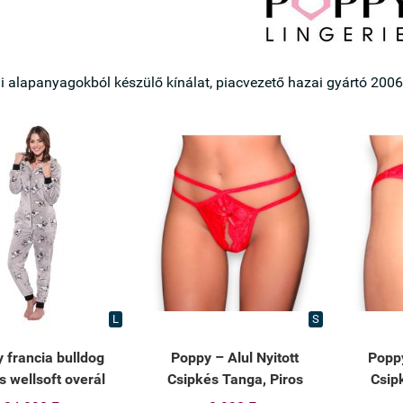
 alapanyagokból készülő kínálat, piacvezető hazai gyártó 2006
L
S
 francia bulldog
Poppy – Alul Nyitott
Poppy
s wellsoft overál
Csipkés Tanga, Piros
Csip