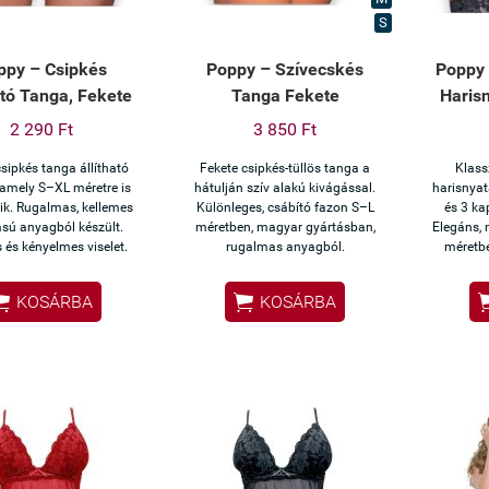
S
ppy – Csipkés
Poppy – Szívecskés
Poppy 
ató Tanga, Fekete
Tanga Fekete
Harisn
2 290 Ft
3 850 Ft
csipkés tanga állítható
Fekete csipkés-tüllös tanga a
Klass
 amely S–XL méretre is
hátulján szív alakú kivágással.
harisnyat
dik. Rugalmas, kellemes
Különleges, csábító fazon S–L
és 3 ka
ású anyagból készült.
méretben, magyar gyártásban,
Elegáns, 
 és kényelmes viselet.
rugalmas anyagból.
méretbe


KOSÁRBA
KOSÁRBA