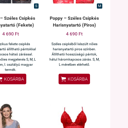
S
M
– Széles Csipkés
Poppy – Széles Csipkés
yatartó (Fekete)
Harisnyatartó (Piros)
4 690 Ft
4 690 Ft
zikus fekete csipkés
Széles csipkéből készült nőies
artó állítható pántokkal
harisnyatartó piros színben.
pcsos hátsó zárással.
Állítható hosszúságú pántok,
nőies megjelenés S, M, L
hátul háromkapcsos zárás. S, M,
n, I. osztályú magyar
L méretben elérhető.
termék.


KOSÁRBA
KOSÁRBA