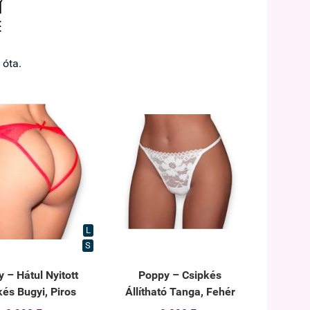
 óta.
L
S
 – Hátul Nyitott
Poppy – Csipkés
kés Bugyi, Piros
Állítható Tanga, Fehér