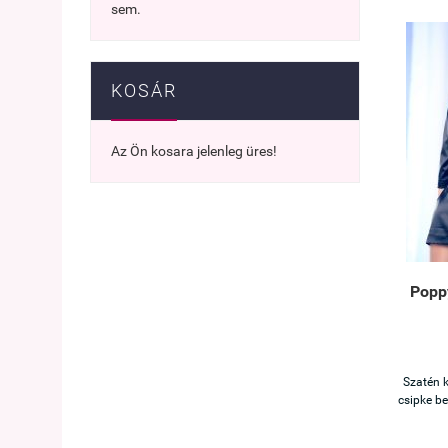
sem.
KOSÁR
Az Ön kosara jelenleg üres!
Popp
Szatén k
csipke be