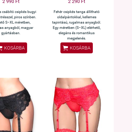
2 990 Ft
2 290 Ft
s csábító csipkés bugyi
Fehér csipkés tanga állítható
átrésszel, piros színben.
oldalpántokkal, kellemes
ető S–XL méretben,
tapintású, rugalmas anyagból.
as anyagból, magyar
Egy méretben (S–XL) elérhető,
gyártásban.
elegáns és romantikus
megjelenés.


KOSÁRBA
KOSÁRBA