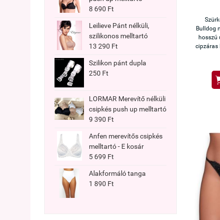
8 690 Ft
Szürk
Leilieve Pánt nélküli,
Bulldog 
szilikonos melltartó
hosszú 
13 290 Ft
cipzáras 
Szilikon pánt dupla
250 Ft
LORMAR Merevítő nélküli
csipkés push up melltartó
9 390 Ft
Anfen merevítős csipkés
melltartó - E kosár
5 699 Ft
Alakformáló tanga
1 890 Ft