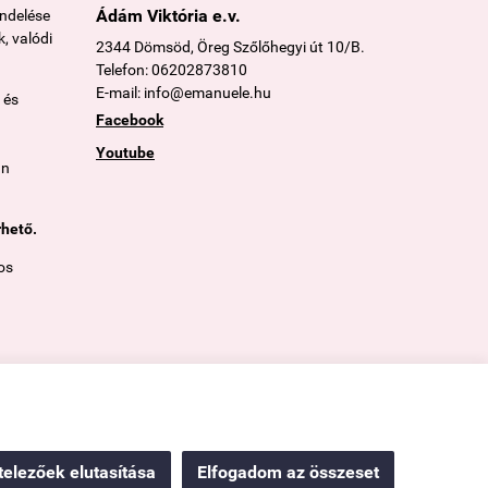
Ádám Viktória e.v.
endelése
, valódi
2344 Dömsöd, Öreg Szőlőhegyi út 10/B.
Telefon: 06202873810
E-mail: info@emanuele.hu
 és
Facebook
Youtube
án
rhető.
os
elezőek elutasítása
Elfogadom az összeset