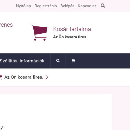

Nyitólap
Regisztráció
Belépés
Kapcsolat
yenes

Kosár tartalma
Az Ön kosara
üres
.
Szállítási információk




Az Ön kosara
üres
.