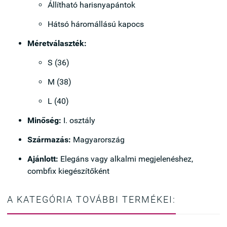
Állítható harisnyapántok
Hátsó háromállású kapocs
Méretválaszték:
S (36)
M (38)
L (40)
Minőség:
I. osztály
Származás:
Magyarország
Ajánlott:
Elegáns vagy alkalmi megjelenéshez,
combfix kiegészítőként
A KATEGÓRIA TOVÁBBI TERMÉKEI: