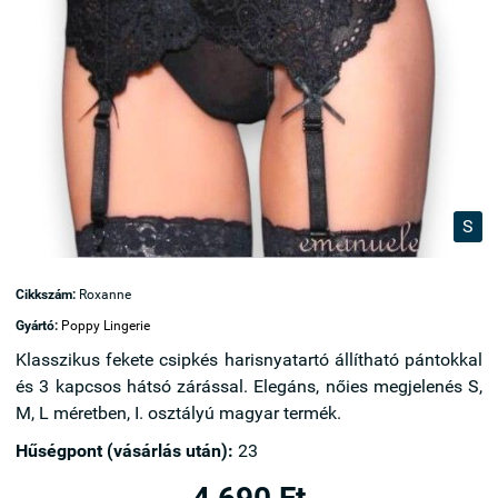
S
Cikkszám:
Roxanne
Gyártó:
Poppy Lingerie
Klasszikus fekete csipkés harisnyatartó állítható pántokkal
és 3 kapcsos hátsó zárással. Elegáns, nőies megjelenés S,
M, L méretben, I. osztályú magyar termék.
Hűségpont (vásárlás után):
23