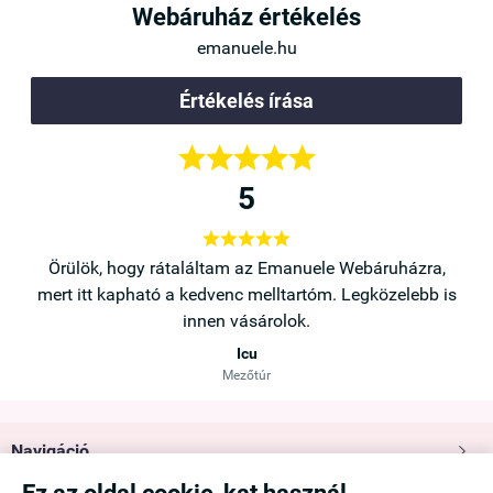
Webáruház értékelés
emanuele.hu
Értékelés írása





5





a,
Örülök, hogy rátaláltam az Emanuele Webáruházra,
b is
mert itt kapható a kedvenc melltartóm. Legközelebb is
innen vásárolok.
Icu
Mezőtúr
Navigáció
