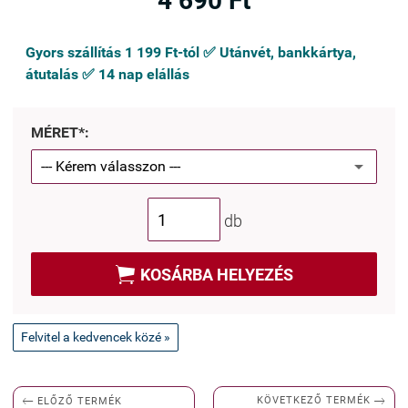
4 690 Ft
Gyors szállítás 1 199 Ft-tól ✅ Utánvét, bankkártya,
átutalás ✅ 14 nap elállás
MÉRET*:
db

KOSÁRBA HELYEZÉS
Felvitel a kedvencek közé »


KÖVETKEZŐ TERMÉK
ELŐZŐ TERMÉK