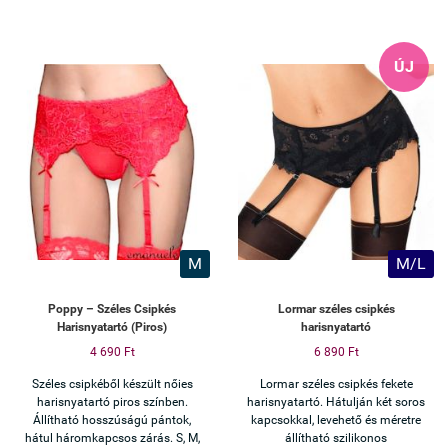
ÚJ
M
M/L
Poppy – Széles Csipkés
Lormar széles csipkés
Harisnyatartó (Piros)
harisnyatartó
4 690 Ft
6 890 Ft
Széles csipkéből készült nőies
Lormar széles csipkés fekete
harisnyatartó piros színben.
harisnyatartó. Hátulján két soros
Állítható hosszúságú pántok,
kapcsokkal, levehető és méretre
hátul háromkapcsos zárás. S, M,
állítható szilikonos