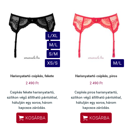
L/XL
M/L
S/M
XS/S
M/L
Harisnyatartó csipkés, fekete
Harisnyatartó csipkés, piros
2 490 Ft
2 490 Ft
Csipkés fekete harisnyatartó,
Csipkés piros harisnyatartó,
szilikon végű állítható pántokkal,
szilikon végű állítható pántokkal,
hátulján egy soros, három
hátulján egy soros, három
kapcsos záródás.
kapcsos záródás.


KOSÁRBA
KOSÁRBA