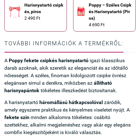
Harisnyatartó csipk
Poppy – Széles Csipk
és, piros
és Harisnyatartó (Pir
2 490 Ft
os)
4 690 Ft
TOVÁBBI INFORMÁCIÓK A TERMÉKRŐL:
A
Poppy fekete csipkés harisnyatartó
igazi klasszikus
darab azoknak, akik szeretik az eleganciát és az időtálló
nőiességet. A széles, finoman kidolgozott csipke övrész
elegánsan simul a derékra, miközben az
állítható
harisnyapántok
tökéletes illeszkedést biztosítanak.
A harisnyatartó
háromállású hátkapcsolóval
záródik,
amely egyszerre praktikus és kényelmes viseletet nyújt. A
fekete szín
minden alkalomra tökéletes: csábító
szettekhez, alkalmi megjelenéshez vagy akár egy elegáns
combfix kiegészítőjeként is kiváló választás.