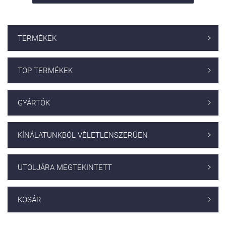
TERMÉKEK

TOP TERMÉKEK

GYÁRTÓK

KÍNÁLATUNKBÓL VÉLETLENSZERŰEN

UTOLJÁRA MEGTEKINTETT

KOSÁR
