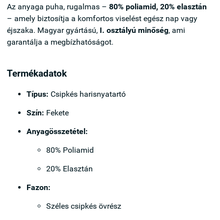
Az anyaga puha, rugalmas –
80% poliamid, 20% elasztán
– amely biztosítja a komfortos viselést egész nap vagy
éjszaka. Magyar gyártású,
I. osztályú minőség
, ami
garantálja a megbízhatóságot.
Termékadatok
Típus:
Csipkés harisnyatartó
Szín:
Fekete
Anyagösszetétel:
80% Poliamid
20% Elasztán
Fazon:
Széles csipkés övrész