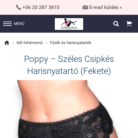


+36 20 287 3810
E-mail küldés »


MENÜ

»
Női fehérnemű
»
Fűzők és harisnyatartók
Poppy – Széles Csipkés
Harisnyatartó (Fekete)