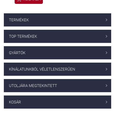
TERMÉKEK

TOP TERMÉKEK

GYÁRTÓK

KÍNÁLATUNKBÓL VÉLETLENSZERŰEN

UTOLJÁRA MEGTEKINTETT

KOSÁR
