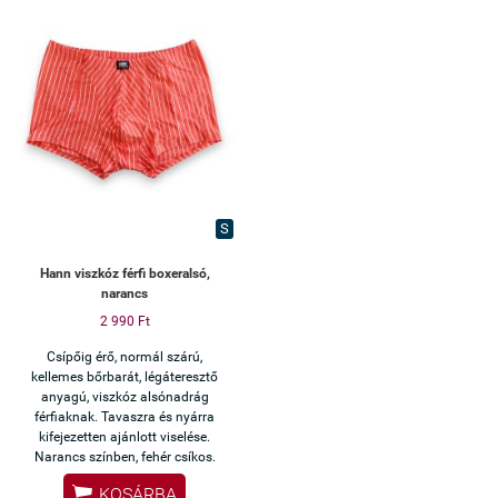
S
Hann viszkóz férfi boxeralsó,
narancs
2 990 Ft
Csípőig érő, normál szárú,
kellemes bőrbarát, légáteresztő
anyagú, viszkóz alsónadrág
férfiaknak. Tavaszra és nyárra
kifejezetten ajánlott viselése.
Narancs színben, fehér csíkos.

KOSÁRBA