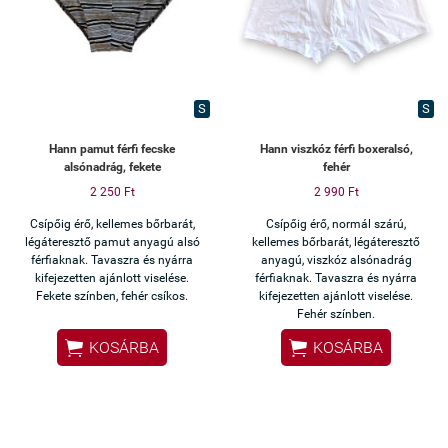
S
S
Hann pamut férfi fecske
Hann viszkóz férfi boxeralsó,
alsónadrág, fekete
fehér
2 250 Ft
2 990 Ft
Csípőig érő, kellemes bőrbarát,
Csípőig érő, normál szárú,
légáteresztő pamut anyagú alsó
kellemes bőrbarát, légáteresztő
férfiaknak. Tavaszra és nyárra
anyagú, viszkóz alsónadrág
kifejezetten ajánlott viselése.
férfiaknak. Tavaszra és nyárra
Fekete színben, fehér csíkos.
kifejezetten ajánlott viselése.
Fehér színben.


KOSÁRBA
KOSÁRBA