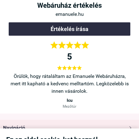
Webáruház értékelés
emanuele.hu
Értékelés írása





5





a,
Örülök, hogy rátaláltam az Emanuele Webáruházra,
b is
mert itt kapható a kedvenc melltartóm. Legközelebb is
innen vásárolok.
Icu
Mezőtúr
Navigáció
