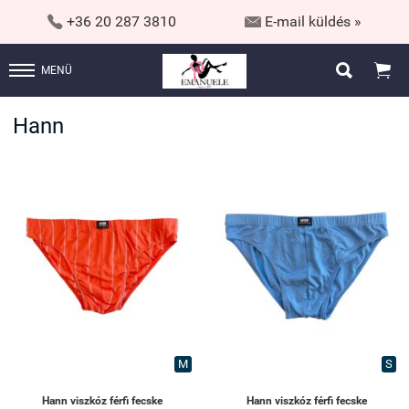


+36 20 287 3810
E-mail küldés »


MENÜ
Hann
M
S
Hann viszkóz férfi fecske
Hann viszkóz férfi fecske