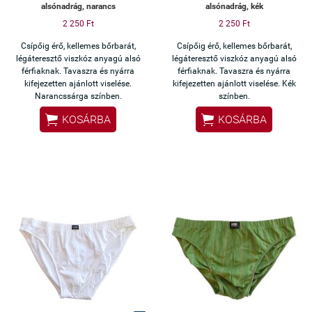
alsónadrág, narancs
alsónadrág, kék
2 250 Ft
2 250 Ft
Csípőig érő, kellemes bőrbarát,
Csípőig érő, kellemes bőrbarát,
légáteresztő viszkóz anyagú alsó
légáteresztő viszkóz anyagú alsó
férfiaknak. Tavaszra és nyárra
férfiaknak. Tavaszra és nyárra
kifejezetten ajánlott viselése.
kifejezetten ajánlott viselése. Kék
Narancssárga színben.
színben.


KOSÁRBA
KOSÁRBA