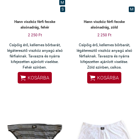
M
S
M
Hann viszkóz férfi fecske
Hann viszkóz férfi fecske
alsónadrág, fehér
alsónadrág, zöld
2 250 Ft
2 250 Ft
Csípőig érő, kellemes bőrbarát,
Csípőig érő, kellemes bőrbarát,
légáteresztő viszkóz anyagú alsó
légáteresztő viszkóz anyagú alsó
férfiaknak. Tavaszra és nyárra
férfiaknak. Tavaszra és nyárra
kifejezetten ajánlott viselése.
kifejezetten ajánlott viselése.
Fehér színben.
Zöld színben, csíkos.


KOSÁRBA
KOSÁRBA