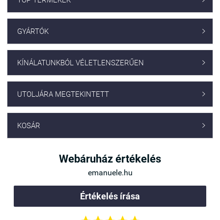
TOP TERMÉKEK
GYÁRTÓK

KÍNÁLATUNKBÓL VÉLETLENSZERŰEN

UTOLJÁRA MEGTEKINTETT

KOSÁR

Webáruház értékelés
emanuele.hu
Értékelés írása