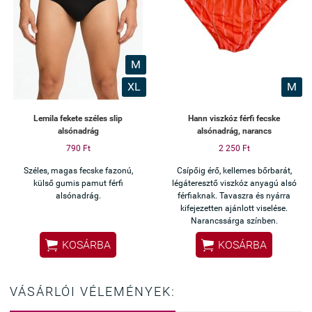
M
XL
M
Lemila fekete széles slip
Hann viszkóz férfi fecske
alsónadrág
alsónadrág, narancs
790 Ft
2 250 Ft
Széles, magas fecske fazonú,
Csípőig érő, kellemes bőrbarát,
külső gumis pamut férfi
légáteresztő viszkóz anyagú alsó
alsónadrág.
férfiaknak. Tavaszra és nyárra
kifejezetten ajánlott viselése.
Narancssárga színben.


KOSÁRBA
KOSÁRBA
VÁSÁRLÓI VÉLEMÉNYEK: