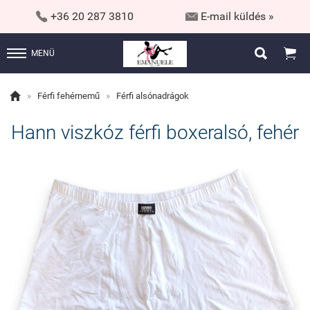


+36 20 287 3810
E-mail küldés »


MENÜ

»
Férfi fehérnemű
»
Férfi alsónadrágok
Hann viszkóz férfi boxeralsó, fehér