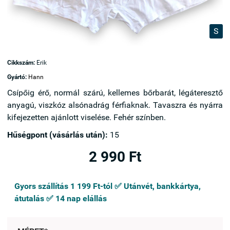
S
Cikkszám:
Erik
Gyártó:
Hann
Csípőig érő, normál szárú, kellemes bőrbarát, légáteresztő
anyagú, viszkóz alsónadrág férfiaknak. Tavaszra és nyárra
kifejezetten ajánlott viselése. Fehér színben.
Hűségpont (vásárlás után):
15
2 990 Ft
Gyors szállítás 1 199 Ft-tól ✅ Utánvét, bankkártya,
átutalás ✅ 14 nap elállás