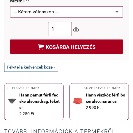
MÉRET*:
db

KOSÁRBA HELYEZÉS
Felvitel a kedvencek közé »


KÖVETKEZŐ TERMÉK
ELŐZŐ TERMÉK
Hann pamut férfi fec
Hann viszkóz férfi bo
ske alsónadrág, feket
xeralsó, narancs
e
2 990 Ft
2 250 Ft
TOVÁBBI INFORMÁCIÓK A TERMÉKRŐL: