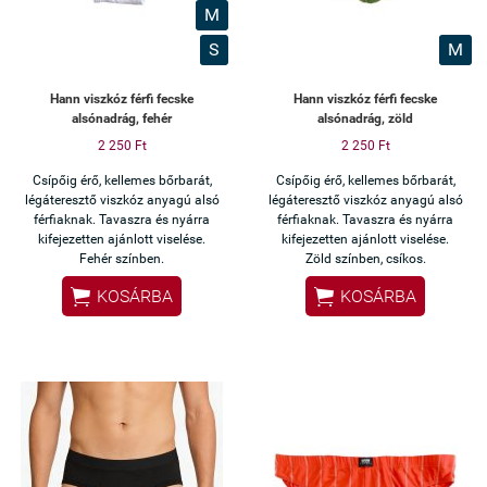
M
S
M
Hann viszkóz férfi fecske
Hann viszkóz férfi fecske
alsónadrág, fehér
alsónadrág, zöld
2 250 Ft
2 250 Ft
Csípőig érő, kellemes bőrbarát,
Csípőig érő, kellemes bőrbarát,
légáteresztő viszkóz anyagú alsó
légáteresztő viszkóz anyagú alsó
férfiaknak. Tavaszra és nyárra
férfiaknak. Tavaszra és nyárra
kifejezetten ajánlott viselése.
kifejezetten ajánlott viselése.
Fehér színben.
Zöld színben, csíkos.


KOSÁRBA
KOSÁRBA