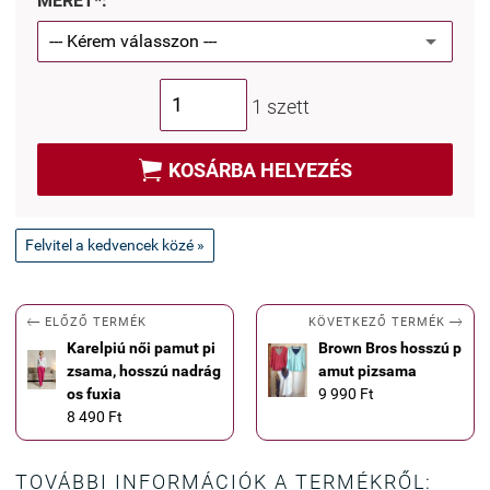
MÉRET*:
1 szett

KOSÁRBA HELYEZÉS
Felvitel a kedvencek közé »


KÖVETKEZŐ TERMÉK
ELŐZŐ TERMÉK
Karelpiú női pamut pi
Brown Bros hosszú p
zsama, hosszú nadrág
amut pizsama
os fuxia
9 990 Ft
8 490 Ft
TOVÁBBI INFORMÁCIÓK A TERMÉKRŐL: