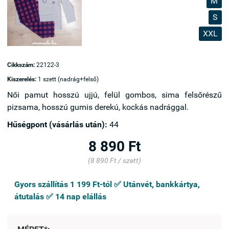
M
S
XXL
Cikkszám:
22122-3
Kiszerelés:
1 szett (nadrág+felső)
Női pamut hosszú ujjú, felül gombos, sima felsőrészű
pizsama, hosszú gumis derekú, kockás nadrággal.
Hűségpont (vásárlás után):
44
8 890 Ft
(8 890 Ft / szett)
Gyors szállítás 1 199 Ft-tól ✅ Utánvét, bankkártya,
átutalás ✅ 14 nap elállás