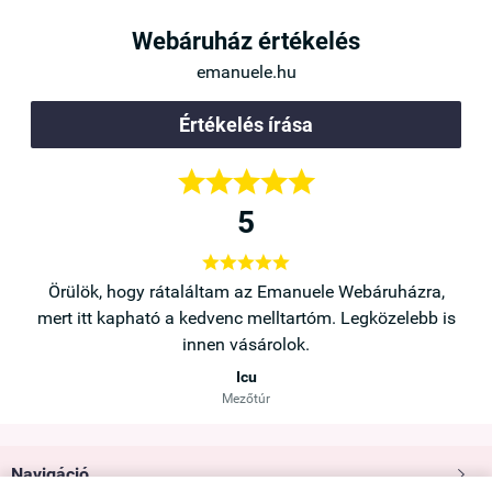
Webáruház értékelés
emanuele.hu
Értékelés írása





5





a,
Örülök, hogy rátaláltam az Emanuele Webáruházra,
b is
mert itt kapható a kedvenc melltartóm. Legközelebb is
innen vásárolok.
Icu
Mezőtúr
Navigáció
