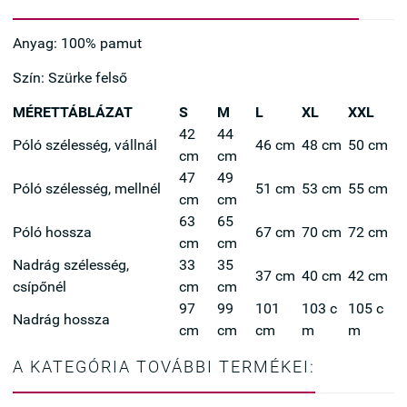
Anyag: 100% pamut
Szín: Szürke felső
MÉRETTÁBLÁZAT
S
M
L
XL
XXL
42
44
Póló szélesség, vállnál
46 cm
48 cm
50 cm
cm
cm
47
49
Póló szélesség, mellnél
51 cm
53 cm
55 cm
cm
cm
63
65
Póló hossza
67 cm
70 cm
72 cm
cm
cm
Nadrág szélesség,
33
35
37 cm
40 cm
42 cm
csípőnél
cm
cm
97
99
101
103 c
105 c
Nadrág hossza
cm
cm
cm
m
m
A KATEGÓRIA TOVÁBBI TERMÉKEI: