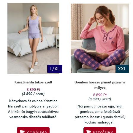
L/XL
XXL
Krisztina lila trikós szett
Gombos hosszú pamut pizsama
mályva
3 890 Ft
(3 890 / szett)
8 890 Ft
(8 890 / szett)
Kényelmes és csinos Krisztina
lila szett pamut-lycra anyagból.
Női pamut hosszú ujjú, felül
A trikón és bugyin strasszköves
gombos, sima felsőrészű
vasmacska díszítés található.
pizsama, hosszú gumis derekú,
kockás nadrággal.


KOSÁRBA
KOSÁRBA