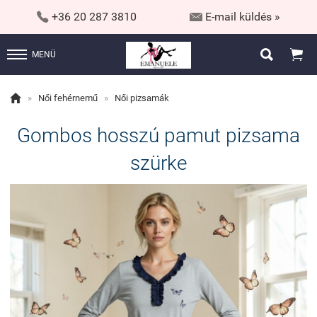


+36 20 287 3810
E-mail küldés »


MENÜ

»
Női fehérnemű
»
Női pizsamák
Gombos hosszú pamut pizsama
szürke