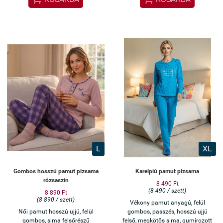
L
XL
Gombos hosszú pamut pizsama
Karelpiú pamut pizsama
rózsaszín
8 490 Ft
(8 490 / szett)
8 890 Ft
(8 890 / szett)
Vékony pamut anyagú, felül
Női pamut hosszú ujjú, felül
gombos, passzés, hosszú ujjú
gombos, sima felsőrészű
felső, megkötős sima, gumírozott