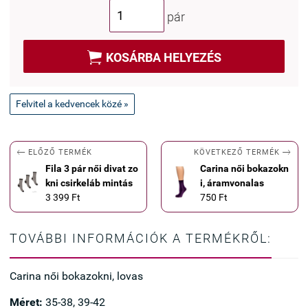
pár

KOSÁRBA HELYEZÉS
Felvitel a kedvencek közé »


KÖVETKEZŐ TERMÉK
ELŐZŐ TERMÉK
Fila 3 pár női divat zo
Carina női bokazokn
kni csirkeláb mintás
i, áramvonalas
3 399 Ft
750 Ft
TOVÁBBI INFORMÁCIÓK A TERMÉKRŐL:
Carina női bokazokni, lovas
Méret:
35-38, 39-42