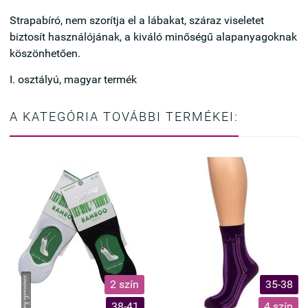
Strapabíró, nem szorítja el a lábakat, száraz viseletet
biztosít használójának, a kiváló minőségű alapanyagoknak
köszönhetően.
I. osztályú, magyar termék
A KATEGÓRIA TOVÁBBI TERMÉKEI:
2 szín
35-38
38-41
4 szín