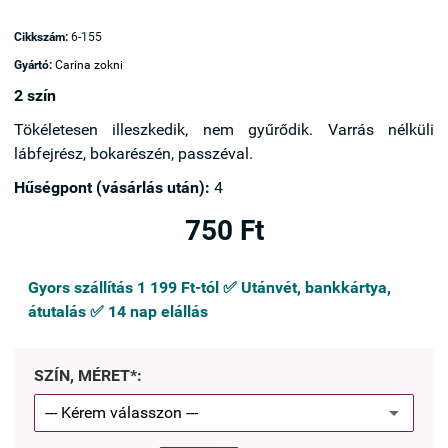
Cikkszám:
6-155
Gyártó:
Carina zokni
2 szín
Tökéletesen illeszkedik, nem gyűrődik. Varrás nélküli
lábfejrész, bokarészén, passzéval.
Hűségpont (vásárlás után):
4
750 Ft
Gyors szállítás 1 199 Ft-tól ✅ Utánvét, bankkártya,
átutalás ✅ 14 nap elállás
SZÍN, MÉRET*: