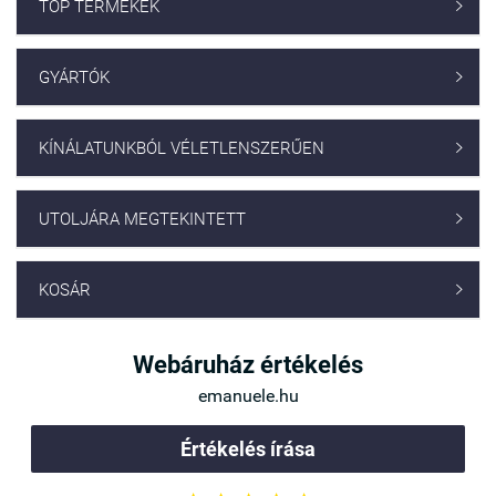
TOP TERMÉKEK

GYÁRTÓK

KÍNÁLATUNKBÓL VÉLETLENSZERŰEN

UTOLJÁRA MEGTEKINTETT

KOSÁR

Webáruház értékelés
emanuele.hu
Értékelés írása