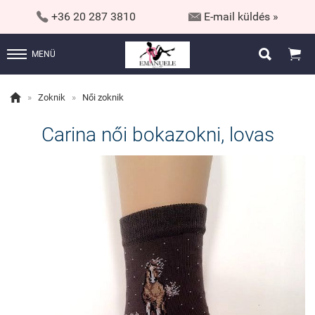


+36 20 287 3810
E-mail küldés »


MENÜ

»
Zoknik
»
Női zoknik
Carina női bokazokni, lovas