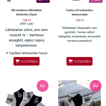
Női bambusz láthatatlan
Carina női bokazokni,
titokzokni (2pár)
áramvonalas
799 Ft
750 Ft
(400 / pár)
Tökéletesen illeszkedik, nem
Láthatatlan zokni, ami nem
gyűrődik. Varrás nélküli
csúszik le – bambusz
lábfejrész, bokarészén, könnyített
anyagból, egész napos
varrásos passzéval.
kényelemmel.
✔ Cipőben láthatatlan fazon
✔ Szilikonos sarok – nem


KOSÁRBA
KOSÁRBA
csúszik le
✔ Bambusz anyag – puha,
jól szellőzik
✔ Vékony, kényelmes viselet
✔ 2 pár (fehér + fekete)
ÚJ
ÚJ
Ha eleged van a lecsúszó
titokzoknikból, ez a megoldás.