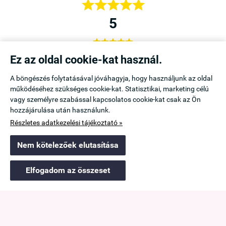





5





a,
Örülök, hogy rátaláltam az Emanuele Webáruházra,
Ez az oldal cookie-kat használ.
b is
mert itt kapható a kedvenc melltartóm. Legközelebb is
A böngészés folytatásával jóváhagyja, hogy használjunk az oldal
innen vásárolok.
működéséhez szükséges cookie-kat. Statisztikai, marketing célú
Icu
vagy személyre szabással kapcsolatos cookie-kat csak az Ön
Mezőtúr
hozzájárulása után használunk.
Részletes adatkezelési tájékoztató »
Navigáció

Nem kötelezőek elutasítása
Saját fiók

Elfogadom az összeset
Információk

Elérhetőség
