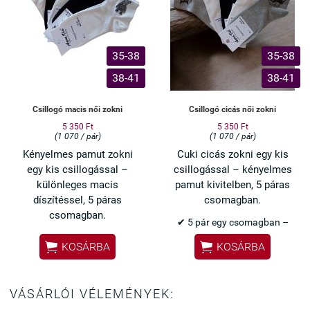
35-38
35-38
38-41
38-41
Csillogó macis női zokni
Csillogó cicás női zokni
5 350 Ft
5 350 Ft
(1 070 / pár)
(1 070 / pár)
Kényelmes pamut zokni
Cuki cicás zokni egy kis
egy kis csillogással –
csillogással – kényelmes
különleges macis
pamut kivitelben, 5 páras
díszítéssel, 5 páras
csomagban.
csomagban.
✔ 5 pár egy csomagban –
✔ 5 pár egy csomagban –
praktikus választás


KOSÁRBA
KOSÁRBA
praktikus választás
✔ Csillogó cicás minta –
✔ Csillogó köves maci –
nőies, különleges
elegáns, mégis játékos
✔ Orrvarrás nélküli kialakítás
VÁSÁRLÓI VÉLEMÉNYEK:
✔ Orrvarrás nélkül – nem
– nem nyom