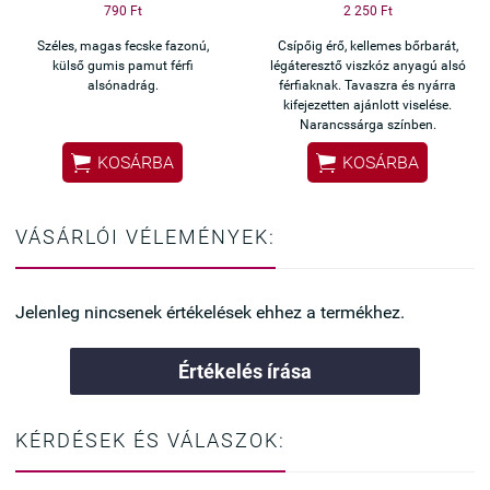
790 Ft
2 250 Ft
Széles, magas fecske fazonú,
Csípőig érő, kellemes bőrbarát,
külső gumis pamut férfi
légáteresztő viszkóz anyagú alsó
alsónadrág.
férfiaknak. Tavaszra és nyárra
kifejezetten ajánlott viselése.
Narancssárga színben.


KOSÁRBA
KOSÁRBA
VÁSÁRLÓI VÉLEMÉNYEK:
Jelenleg nincsenek értékelések ehhez a termékhez.
Értékelés írása
KÉRDÉSEK ÉS VÁLASZOK: