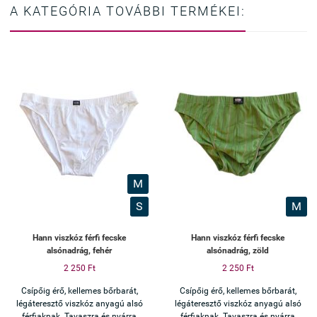
A KATEGÓRIA TOVÁBBI TERMÉKEI:
M
S
M
Hann viszkóz férfi fecske
Hann viszkóz férfi fecske
alsónadrág, fehér
alsónadrág, zöld
2 250 Ft
2 250 Ft
Csípőig érő, kellemes bőrbarát,
Csípőig érő, kellemes bőrbarát,
légáteresztő viszkóz anyagú alsó
légáteresztő viszkóz anyagú alsó
férfiaknak. Tavaszra és nyárra
férfiaknak. Tavaszra és nyárra