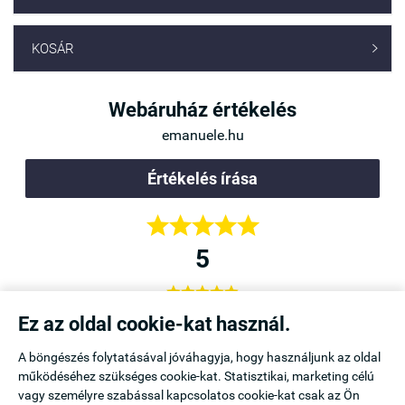
KOSÁR

Webáruház értékelés
emanuele.hu
Értékelés írása





5





a,
Örülök, hogy rátaláltam az Emanuele Webáruházra,
Ez az oldal cookie-kat használ.
b is
mert itt kapható a kedvenc melltartóm. Legközelebb is
A böngészés folytatásával jóváhagyja, hogy használjunk az oldal
innen vásárolok.
működéséhez szükséges cookie-kat. Statisztikai, marketing célú
Icu
vagy személyre szabással kapcsolatos cookie-kat csak az Ön
Mezőtúr