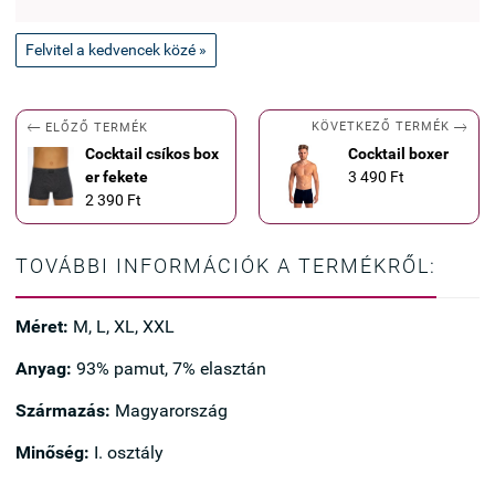
Felvitel a kedvencek közé »


KÖVETKEZŐ TERMÉK
ELŐZŐ TERMÉK
Cocktail csíkos box
Cocktail boxer
er fekete
3 490 Ft
2 390 Ft
TOVÁBBI INFORMÁCIÓK A TERMÉKRŐL:
Méret:
M, L, XL, XXL
Anyag:
93% pamut, 7% elasztán
Származás:
Magyarország
Minőség:
I. osztály