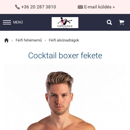


+36 20 287 3810
E-mail küldés »


MENÜ

»
Férfi fehérnemű
»
Férfi alsónadrágok
Cocktail boxer fekete