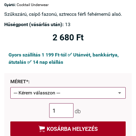
Gyártó:
Cocktail Underwear
Szűkszárú, csípő fazonú, sztreccs férfi fehérnemű alsó.
Hűségpont (vásárlás után):
13
2 680 Ft
Gyors szállítás 1 199 Ft-tól ✅ Utánvét, bankkártya,
átutalás ✅ 14 nap elállás
MÉRET*:
db

KOSÁRBA HELYEZÉS