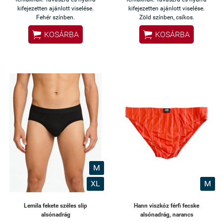
kifejezetten ajánlott viselése.
kifejezetten ajánlott viselése.
Fehér színben.
Zöld színben, csíkos.


KOSÁRBA
KOSÁRBA
M
XL
M
Lemila fekete széles slip
Hann viszkóz férfi fecske
alsónadrág
alsónadrág, narancs