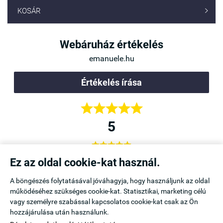
KOSÁR

Webáruház értékelés
emanuele.hu
Értékelés írása





5





a,
Örülök, hogy rátaláltam az Emanuele Webáruházra,
Ez az oldal cookie-kat használ.
b is
mert itt kapható a kedvenc melltartóm. Legközelebb is
A böngészés folytatásával jóváhagyja, hogy használjunk az oldal
innen vásárolok.
működéséhez szükséges cookie-kat. Statisztikai, marketing célú
Icu
vagy személyre szabással kapcsolatos cookie-kat csak az Ön
Mezőtúr
hozzájárulása után használunk.