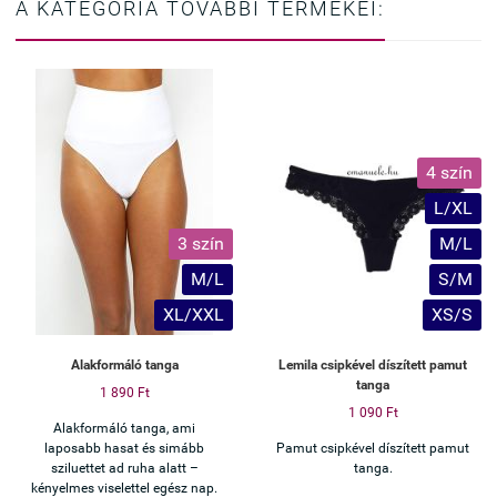
A KATEGÓRIA TOVÁBBI TERMÉKEI:
4 szín
L/XL
3 szín
M/L
M/L
S/M
XL/XXL
XS/S
Alakformáló tanga
Lemila csipkével díszített pamut
tanga
1 890 Ft
1 090 Ft
Alakformáló tanga, ami
laposabb hasat és simább
Pamut csipkével díszített pamut
sziluettet ad ruha alatt –
tanga.
kényelmes viselettel egész nap.