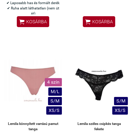
✔ Laposabb has és formált derék
✔ Ruha alatt láthatatlan (nem üt
át)
✔ Nem gyűrődik fel viselés


KOSÁRBA
KOSÁRBA
közben
✔ Egész nap a helyén marad
✔ Kényelmes, nem szorít
4 szín
M/L
S/M
S/M
XS/S
XS/S
Lemila könnyített varrású pamut
Lemila széles csipkés tanga
tanga
fekete