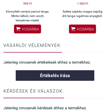
990 Ft
1 090 Ft
Könnyített varrású pamut tanga.
Széles csipkés, magas csípőig
Minta nélküli, nem szorít,
érő tanga rugalmas anyagból.
kényelmes viselet.


KOSÁRBA
KOSÁRBA
VÁSÁRLÓI VÉLEMÉNYEK:
Jelenleg nincsenek értékelések ehhez a termékhez.
Értékelés írása
KÉRDÉSEK ÉS VÁLASZOK:
Jelenleg nincsenek kérdések ehhez a termékhez.