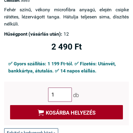
Cikkszám:
A665
Fehér színű, vékony microfibra anyagú, elején csipke
rátétes, lézervágott tanga. Hátulja teljesen sima, díszítés
nélküli.
Hűségpont (vásárlás után):
12
2 490 Ft
✅ Gyors szállítás: 1 199 Ft-tól. ✅ Fizetés: Utánvét,
bankkártya, átutalás. ✅ 14 napos elállás.
db

KOSÁRBA HELYEZÉS
Felvitel a kedvencek közé »