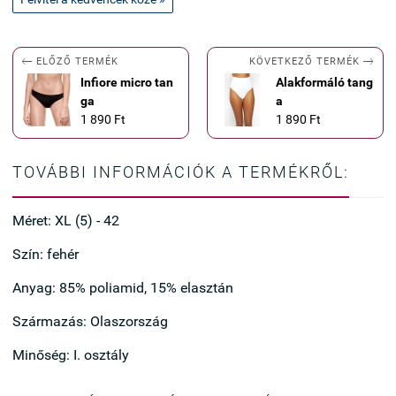


KÖVETKEZŐ TERMÉK
ELŐZŐ TERMÉK
Infiore micro tan
Alakformáló tang
ga
a
1 890 Ft
1 890 Ft
TOVÁBBI INFORMÁCIÓK A TERMÉKRŐL:
Méret: XL (5) - 42
Szín: fehér
Anyag: 85% poliamid, 15% elasztán
Származás: Olaszország
Minőség: I. osztály