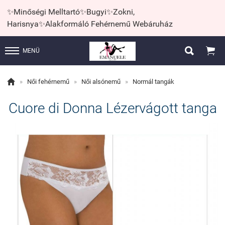
✨Minőségi Melltartó✨Bugyi✨Zokni,
Harisnya✨Alakformáló Fehérnemű Webáruház


MENÜ

»
Női fehérnemű
»
Női alsónemű
»
Normál tangák
Cuore di Donna Lézervágott tanga