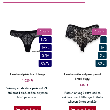
2 szín
2 szín
L/XL
L
M/L
M
S/M
XL
XS/S
XXL
Lemila csipkés brazil tanga
Lemila széles csipkés pamut
brazil bugyi
1 020 Ft
1 145 Ft
Vékony áttetsző csipkés csípőig
érő brazil alsó, széles, selymes
Pamut anyagú extra széles,
felső passzéval.
csipkés brazil féltanga. Hátulja
teljesen áttört csipkés.