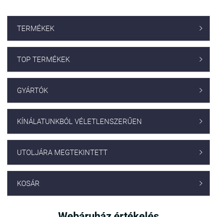
TERMÉKEK

TOP TERMÉKEK

GYÁRTÓK

KÍNÁLATUNKBÓL VÉLETLENSZERŰEN

UTOLJÁRA MEGTEKINTETT

KOSÁR

Webáruház értékelés