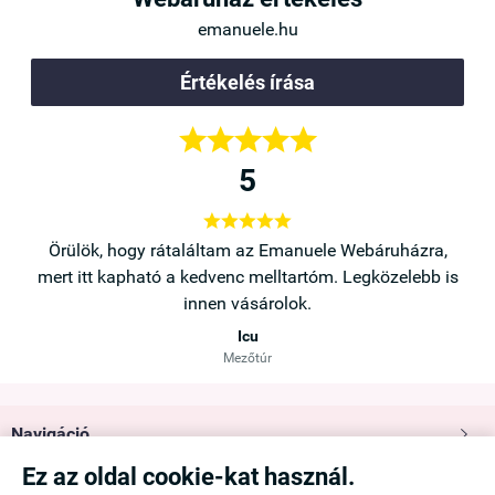
emanuele.hu
Értékelés írása





5





a,
Örülök, hogy rátaláltam az Emanuele Webáruházra,
b is
mert itt kapható a kedvenc melltartóm. Legközelebb is
innen vásárolok.
Icu
Mezőtúr
Navigáció

Ez az oldal cookie-kat használ.
Saját fiók
