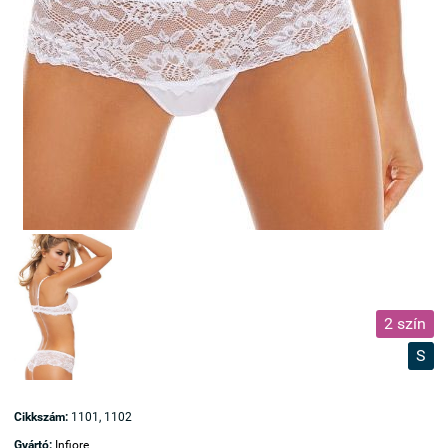
2 szín
S
Cikkszám:
1101, 1102
Gyártó:
Infiore