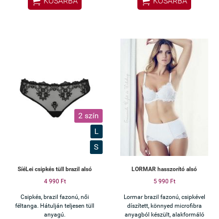


KOSÁRBA
KOSÁRBA
2 szín
L
S
SíéLei csipkés tüll brazil alsó
LORMAR hasszorító alsó
4 990 Ft
5 990 Ft
Csipkés, brazil fazonú, női
Lormar brazil fazonú, csipkével
féltanga. Hátulján teljesen tüll
díszített, könnyed microfibra
anyagú.
anyagból készült, alakformáló