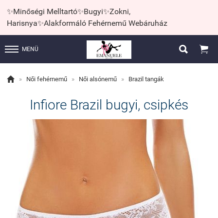
✨Minőségi Melltartó✨Bugyi✨Zokni,
Harisnya✨Alakformáló Fehérnemű Webáruház


MENÜ

»
Női fehérnemű
»
Női alsónemű
»
Brazil tangák
Infiore Brazil bugyi, csipkés