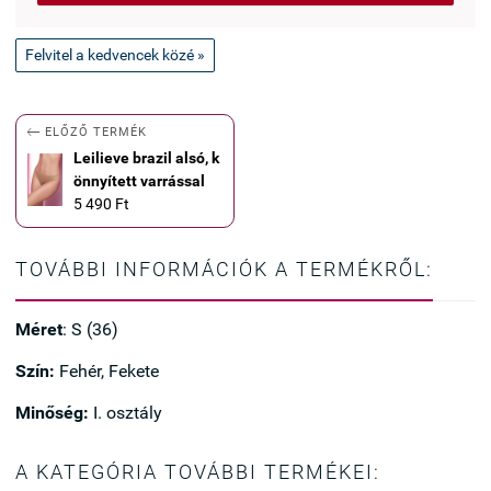
Felvitel a kedvencek közé »

ELŐZŐ TERMÉK
Leilieve brazil alsó, k
önnyített varrással
5 490 Ft
TOVÁBBI INFORMÁCIÓK A TERMÉKRŐL:
Méret
: S (36)
Szín:
Fehér, Fekete
Minőség:
I. osztály
A KATEGÓRIA TOVÁBBI TERMÉKEI: