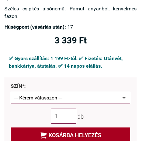
Széles csipkés alsónemű. Pamut anyagból, kényelmes
fazon.
Hűségpont (vásárlás után):
17
3 339 Ft
✅ Gyors szállítás: 1 199 Ft-tól. ✅ Fizetés: Utánvét,
bankkártya, átutalás. ✅ 14 napos elállás.
SZÍN*:
db

KOSÁRBA HELYEZÉS