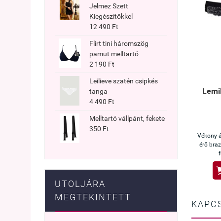
Jelmez Szett
Kiegészítőkkel
12 490 Ft
Flirt tini háromszög
pamut melltartó
2 190 Ft
Leilieve szatén csipkés
Lemil
tanga
4 490 Ft
Melltartó vállpánt, fekete
350 Ft
Vékony á
érő braz
UTOLJÁRA
MEGTEKINTETT
KAPC