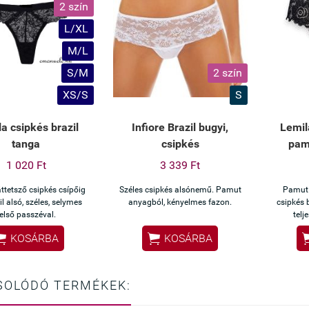
2 szín
L/XL
M/L
S/M
2 szín
XS/S
S
a csipkés brazil
Infiore Brazil bugyi,
Lemil
tanga
csipkés
pamu
1 020 Ft
3 339 Ft
ttetsző csipkés csípőig
Széles csipkés alsónemű. Pamut
Pamut 
il alsó, széles, selymes
anyagból, kényelmes fazon.
csipkés 
felső passzéval.
telj


KOSÁRBA
KOSÁRBA
SOLÓDÓ TERMÉKEK: