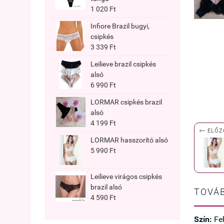
1 020 Ft
Infiore Brazil bugyi,
csipkés
3 339 Ft
Leilieve brazil csipkés
alsó
6 990 Ft
LORMAR csipkés brazil
alsó
4 199 Ft

ELŐZ
LORMAR hasszorító alsó
5 990 Ft
Leilieve virágos csipkés
brazil alsó
TOVÁB
4 590 Ft
Szín:
Feh