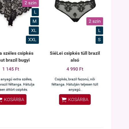
2 szín
L
M
2 szín
XL
L
XXL
S
a széles csipkés
SíéLei csipkés tüll brazil
t brazil bugyi
alsó
1 145 Ft
4 990 Ft
anyagú extra széles,
Csipkés, brazil fazonú, női
brazil féltanga. Hátulja
féltanga. Hátulján teljesen tüll
esen áttört csipkés.
anyagú.


KOSÁRBA
KOSÁRBA