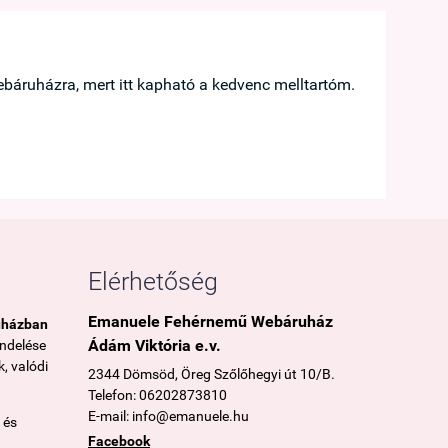





báruházra, mert itt kapható a kedvenc melltartóm.
Hamar megérk
Taskó Bernad
Göd
Elérhetőség
Emanuele Fehérnemű Webáruház
uházban
Ádám Viktória e.v.
endelése
, valódi
2344 Dömsöd, Öreg Szőlőhegyi út 10/B.
Telefon: 06202873810
E-mail: info@emanuele.hu
 és
Facebook