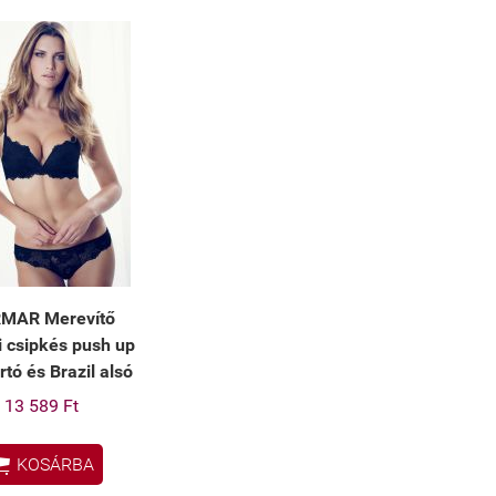
MAR Merevítő
i csipkés push up
rtó és Brazil alsó
13 589 Ft

KOSÁRBA