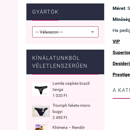
Méret
: 
GYÁRTÓK
Minőség
Ha pedig
VIP
Superio
KÍNÁLATUNKBÓL
Desideri
VÉLETLENSZERŰEN
Prestige
Lemila csipkés brazil
A KAT
tanga
1 020 Ft
Triumph fekete micro
bugyi
2 490 Ft
Khimera – Rendőr