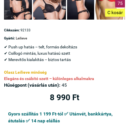
75
C kosár
Cikkszám:
92133
Gyártó:
Leilieve
✔ Push up hatás – telt, formás dekoltázs
✔ Csillogó mintás, luxus hatású szett
✔ Merevítős kialakítás – biztos tartás
Olasz Leilieve minőség
Elegáns és csábító szett – különleges alkalmakra
Hűségpont (vásárlás után):
45
8 990 Ft
Gyors szállítás 1 199 Ft-tól ✅ Utánvét, bankkártya,
átutalás ✅ 14 nap elállás