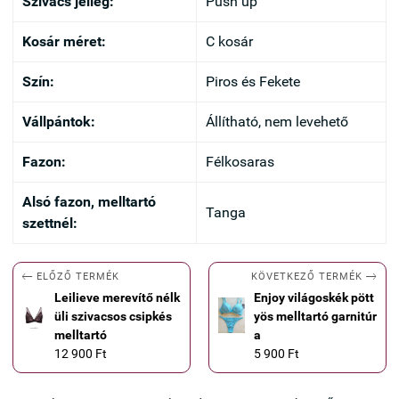
Szivacs jelleg:
Push up
Kosár méret:
C kosár
Szín:
Piros és Fekete
Vállpántok:
Állítható, nem levehető
Fazon:
Félkosaras
Alsó fazon, melltartó
Tanga
szettnél:


KÖVETKEZŐ TERMÉK
ELŐZŐ TERMÉK
Leilieve merevítő nélk
Enjoy világoskék pött
üli szivacsos csipkés
yös melltartó garnitúr
melltartó
a
12 900 Ft
5 900 Ft