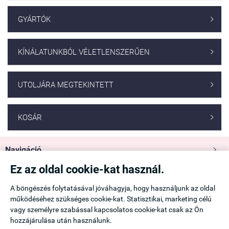
GYÁRTÓK

KÍNÁLATUNKBÓL VÉLETLENSZERŰEN

UTOLJÁRA MEGTEKINTETT

KOSÁR

Navigáció

Ez az oldal cookie-kat használ.
Saját fiók

A böngészés folytatásával jóváhagyja, hogy használjunk az oldal
működéséhez szükséges cookie-kat. Statisztikai, marketing célú
Információk

vagy személyre szabással kapcsolatos cookie-kat csak az Ön
hozzájárulása után használunk.