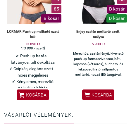
85
B kosár
B kosár
D kosár
LORMAR Push up melltartó szett
Enjoy szatén melltartó szett,
kék
mályva
13 890 Ft
5 900 Ft
(13 890 / szett)
Merevítős, szaténfényű, kivehető
✔ Push up hatás –
push up formaszivacsos, hátul
látványos, telt dekoltázs
kapcsos (kétsoros), állítható- és
✔ Csipkés, elegáns szett –
lekapcsolható vállpántos
melltartó, hozzá illő tangával.
nőies megjelenés
✔ Kényelmes, merevítő
nélküli kialakítás


KOSÁRBA
KOSÁRBA
Olasz Lormar minőség
Elegáns kék szett –
különleges alkalmakra
VÁSÁRLÓI VÉLEMÉNYEK: