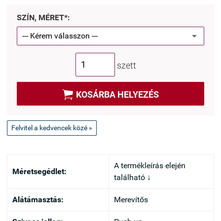
SZÍN, MÉRET*:
szett

KOSÁRBA HELYEZÉS
Felvitel a kedvencek közé »
A termékleírás elején
Méretsegédlet:
található ↓
Alátámasztás:
Merevítős