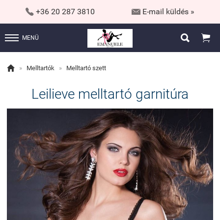


+36 20 287 3810
E-mail küldés »


MENÜ

»
Melltartók
»
Melltartó szett
Leilieve melltartó garnitúra