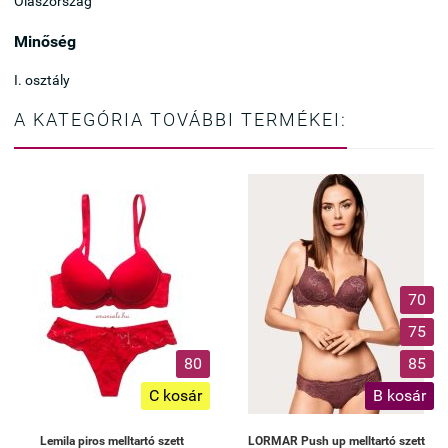
Olaszország
Minőség
I. osztály
A KATEGÓRIA TOVÁBBI TERMÉKEI:
70
75
80
85
C kosár
B kosár
Lemila piros melltartó szett
LORMAR Push up melltartó szett