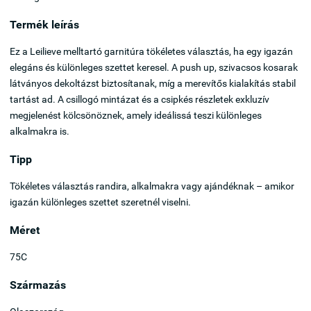
Termék leírás
Ez a Leilieve melltartó garnitúra tökéletes választás, ha egy igazán
elegáns és különleges szettet keresel. A push up, szivacsos kosarak
látványos dekoltázst biztosítanak, míg a merevítős kialakítás stabil
tartást ad. A csillogó mintázat és a csipkés részletek exkluzív
megjelenést kölcsönöznek, amely ideálissá teszi különleges
alkalmakra is.
Tipp
Tökéletes választás randira, alkalmakra vagy ajándéknak – amikor
igazán különleges szettet szeretnél viselni.
Méret
75C
Származás