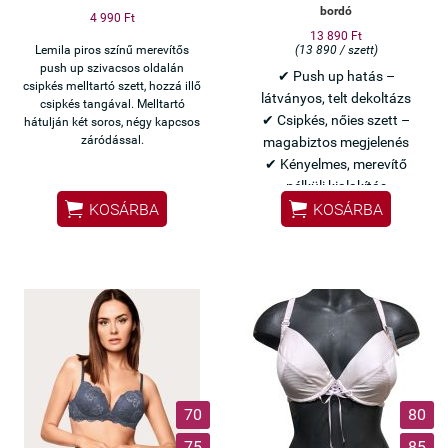
bordó
4 990 Ft
13 890 Ft
Lemila piros színű merevítős
(13 890 / szett)
push up szivacsos oldalán
✔ Push up hatás –
csipkés melltartó szett, hozzá illő
látványos, telt dekoltázs
csipkés tangával. Melltartó
✔ Csipkés, nőies szett –
hátulján két soros, négy kapcsos
záródással.
magabiztos megjelenés
✔ Kényelmes, merevítő
nélküli kialakítás


KOSÁRBA
KOSÁRBA
Olasz Lormar minőség
Csábító bordó szett –
különleges alkalmakra
70
80
75
85