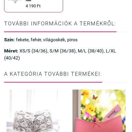
4 190 Ft
TOVÁBBI INFORMÁCIÓK A TERMÉKRŐL:
Szín:
fekete, fehér, világoskék, piros
Méret:
XS/S (34/36), S/M (36/38), M/L (38/40), L/XL
(40/42)
A KATEGÓRIA TOVÁBBI TERMÉKEI: