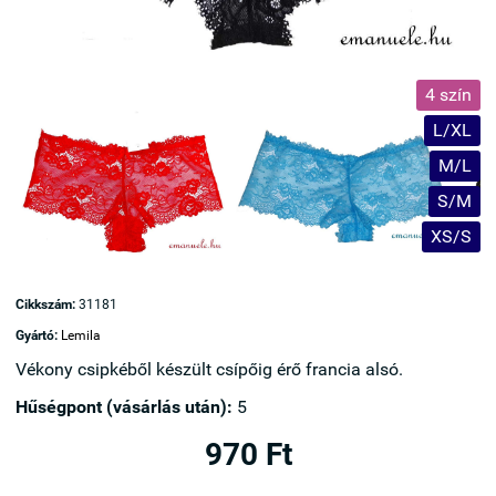
4 szín
L/XL
M/L
S/M
XS/S
Cikkszám:
31181
Gyártó:
Lemila
Vékony csipkéből készült csípőig érő francia alsó.
Hűségpont (vásárlás után):
5
970 Ft