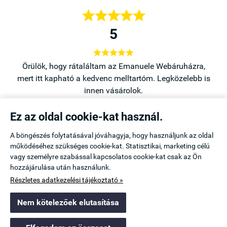





5





a,
Örülök, hogy rátaláltam az Emanuele Webáruházra,
b is
mert itt kapható a kedvenc melltartóm. Legközelebb is
innen vásárolok.
Icu
Ez az oldal cookie-kat használ.
Mezőtúr
A böngészés folytatásával jóváhagyja, hogy használjunk az oldal
működéséhez szükséges cookie-kat. Statisztikai, marketing célú
Navigáció

vagy személyre szabással kapcsolatos cookie-kat csak az Ön
hozzájárulása után használunk.
Saját fiók

Részletes adatkezelési tájékoztató »
Nem kötelezőek elutasítása
Információk
