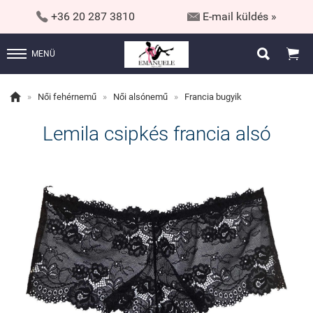


+36 20 287 3810
E-mail küldés »


MENÜ

»
Női fehérnemű
»
Női alsónemű
»
Francia bugyik
Lemila csipkés francia alsó