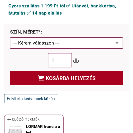
Gyors szállítás 1 199 Ft-tól ✅ Utánvét, bankkártya,
átutalás ✅ 14 nap elállás
SZÍN, MÉRET*:
db

KOSÁRBA HELYEZÉS
Felvitel a kedvencek közé »

ELŐZŐ TERMÉK
LORMAR francia a
lsó