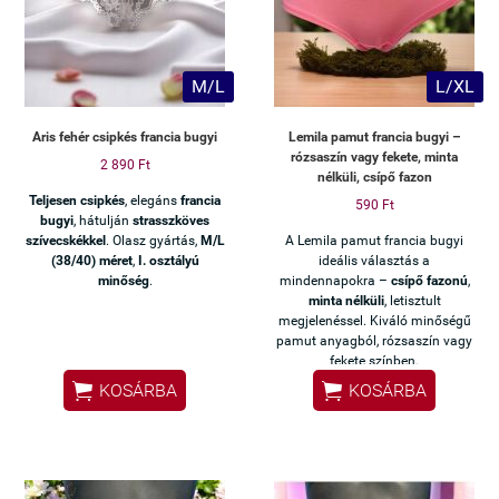
M/L
L/XL
Aris fehér csipkés francia bugyi
Lemila pamut francia bugyi –
rózsaszín vagy fekete, minta
2 890 Ft
nélküli, csípő fazon
Teljesen csipkés
, elegáns
francia
590 Ft
bugyi
, hátulján
strasszköves
szívecskékkel
. Olasz gyártás,
M/L
A Lemila pamut francia bugyi
(38/40) méret
,
I. osztályú
ideális választás a
minőség
.
mindennapokra –
csípő fazonú
,
minta nélküli
, letisztult
megjelenéssel. Kiváló minőségű
pamut anyagból, rózsaszín vagy
fekete színben.


KOSÁRBA
KOSÁRBA