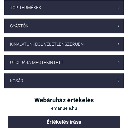
TOP TERMÉKEK

GYÁRTÓK

KÍNÁLATUNKBÓL VÉLETLENSZERŰEN

UTOLJÁRA MEGTEKINTETT

KOSÁR

Webáruház értékelés
emanuele.hu
Értékelés írása