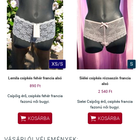
XS/S
S
Lemila csipkés fehér francia alsó
Síélei csipkés rózsaszín francia
alsó
890 Ft
2 540 Ft
Csípőig érő, csipkés fehér francia
fazonú női bugyi.
Sielei Csípőig érő, csipkés francia
fazonú női bugyi.


KOSÁRBA
KOSÁRBA
VÁSÁRLÓI VÉLEMÉNYEK: