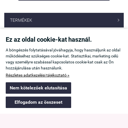
TERMÉKEK

TOP TERMÉKEK
Ez az oldal cookie-kat használ.

A böngészés folytatásával jóváhagyja, hogy használjunk az oldal
működéséhez szükséges cookie-kat. Statisztikai, marketing célú
GYÁRTÓK

vagy személyre szabással kapcsolatos cookie-kat csak az Ön
hozzájárulása után használunk.
KÍNÁLATUNKBÓL VÉLETLENSZERŰEN

Részletes adatkezelési tájékoztató »
Nem kötelezőek elutasítása
UTOLJÁRA MEGTEKINTETT

Elfogadom az összeset
KOSÁR
