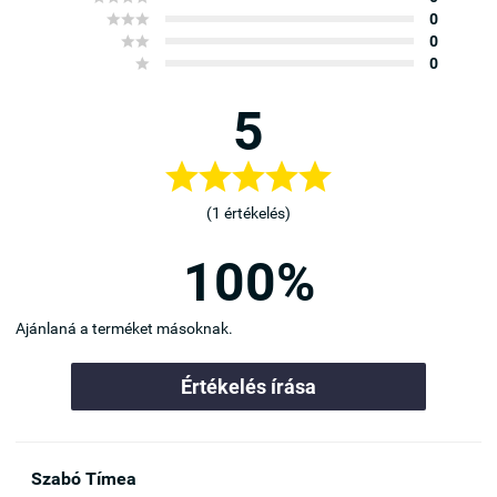



0


0

0
5





(1 értékelés)
100%
Ajánlaná a terméket másoknak.
Értékelés írása
Szabó Tímea