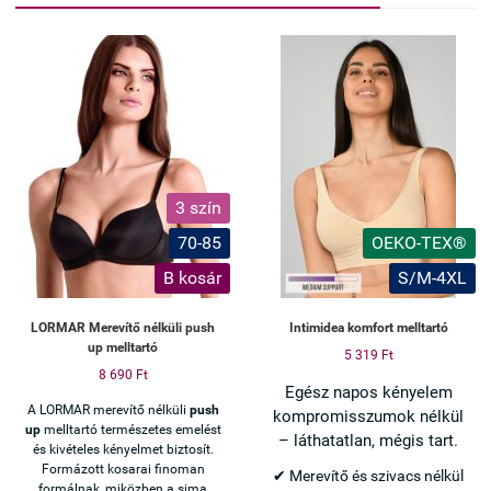
3 szín
70-85
OEKO-TEX®
B kosár
S/M-4XL
LORMAR Merevítő nélküli push
Intimidea komfort melltartó
up melltartó
5 319 Ft
8 690 Ft
Egész napos kényelem
A LORMAR merevítő nélküli
push
kompromisszumok nélkül
up
melltartó természetes emelést
– láthatatlan, mégis tart.
és kivételes kényelmet biztosít.
Formázott kosarai finoman
✔ Merevítő és szivacs nélkül
formálnak, miközben a sima