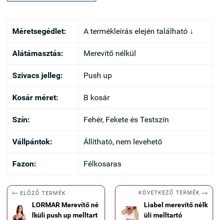
Méretsegédlet:
A termékleírás elején található ↓
Alátámasztás:
Merevítő nélkül
Szivacs jelleg:
Push up
Kosár méret:
B kosár
Szín:
Fehér, Fekete és Testszín
Vállpántok:
Állítható, nem levehető
Fazon:
Félkosaras


KÖVETKEZŐ TERMÉK
ELŐZŐ TERMÉK
LORMAR Merevítő né
Liabel merevítő nélk
lküli push up melltart
üli melltartó