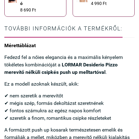
ó
4 990 Ft
8 690 Ft
TOVÁBBI INFORMÁCIÓK A TERMÉKRŐL:
Mérettáblázat
Fedezd fel a nőies elegancia és a maximális kényelem
tökéletes kombinációját a
LORMAR Desiderio Pizzo
merevítő nélküli csipkés push up melltartóval
.
Ez a modell azoknak készült, akik:
✔ nem szeretik a merevítőt
✔ mégis szép, formás dekoltázst szeretnének
✔ fontos számukra az egész napos komfort
✔ szeretik a finom, romantikus csipke részleteket
A formázott push up kosarak természetesen emelik és
formálják a mellet, miközben a merevítő nélküli kialakítás