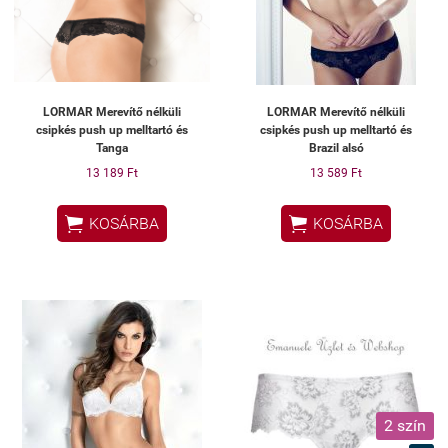
LORMAR Merevítő nélküli
LORMAR Merevítő nélküli
csipkés push up melltartó és
csipkés push up melltartó és
Tanga
Brazil alsó
13 189 Ft
13 589 Ft


KOSÁRBA
KOSÁRBA
2 szín