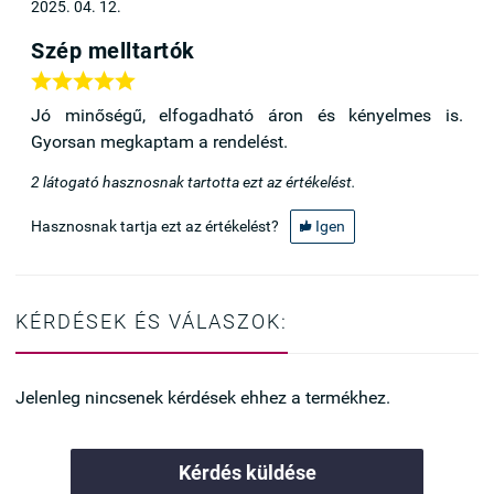
2025. 04. 12.
Szép melltartók





Jó minőségű, elfogadható áron és kényelmes is.
Gyorsan megkaptam a rendelést.
2
látogató hasznosnak tartotta ezt az értékelést.
Hasznosnak tartja ezt az értékelést?
Igen

KÉRDÉSEK ÉS VÁLASZOK:
Jelenleg nincsenek kérdések ehhez a termékhez.
Kérdés küldése