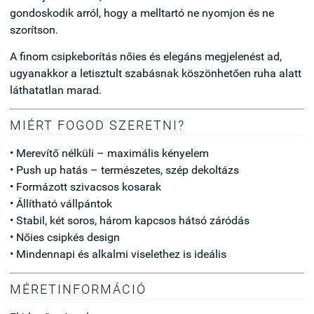
gondoskodik arról, hogy a melltartó ne nyomjon és ne
szorítson.
A finom csipkeborítás nőies és elegáns megjelenést ad,
ugyanakkor a letisztult szabásnak köszönhetően ruha alatt
láthatatlan marad.
MIÉRT FOGOD SZERETNI?
• Merevítő nélküli – maximális kényelem
• Push up hatás – természetes, szép dekoltázs
• Formázott szivacsos kosarak
• Állítható vállpántok
• Stabil, két soros, három kapcsos hátsó záródás
• Nőies csipkés design
• Mindennapi és alkalmi viselethez is ideális
MÉRETINFORMÁCIÓ