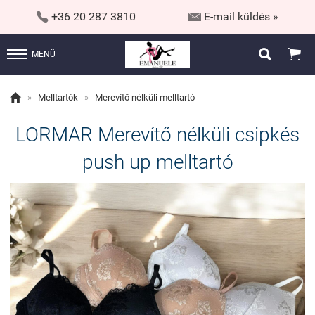


+36 20 287 3810
E-mail küldés »


MENÜ

»
Melltartók
»
Merevítő nélküli melltartó
LORMAR Merevítő nélküli csipkés
push up melltartó