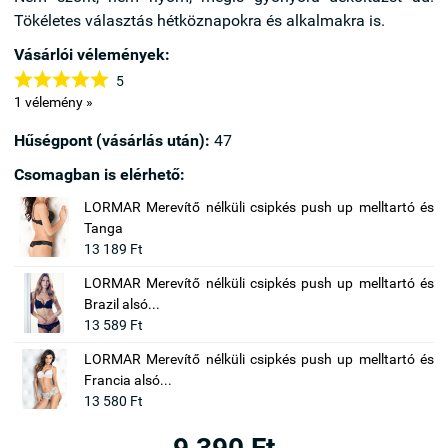
Tökéletes választás hétköznapokra és alkalmakra is.
Vásárlói vélemények:





5
1 vélemény »
Hűségpont (vásárlás után):
47
Csomagban is elérhető:
LORMAR Merevítő nélküli csipkés push up melltartó és
Tanga
13 189 Ft
LORMAR Merevítő nélküli csipkés push up melltartó és
Brazil alsó...
13 589 Ft
LORMAR Merevítő nélküli csipkés push up melltartó és
Francia alsó...
13 580 Ft