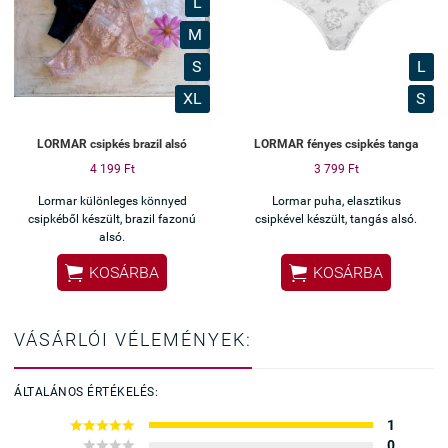
L
M
S
L
XL
S
LORMAR csipkés brazil alsó
LORMAR fényes csipkés tanga
4 199 Ft
3 799 Ft
Lormar különleges könnyed
Lormar puha, elasztikus
csipkéből készült, brazil fazonú
csipkével készült, tangás alsó.
alsó.


KOSÁRBA
KOSÁRBA
VÁSÁRLÓI VÉLEMÉNYEK:
ÁLTALÁNOS ÉRTÉKELÉS:





1




0