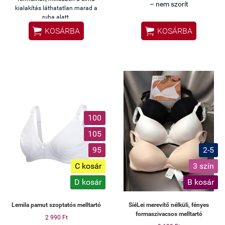
– nem szorít
kialakítás láthatatlan marad a
✔ Varrásmentes kialakítás –
ruha alatt.
ruha alatt láthatatlan


KOSÁRBA
KOSÁRBA
✔ Rugalmas, jól
alkalmazkodik a testhez
✔ Kényelmes akár egész
napra vagy sporthoz is
✔ Kapocs nélküli – egyszerű
felvétel
Ha kényelmes, mégis jól tartó
melltartót keresel, ez az egyik
100
legjobb választás.
105
95
2-5
C kosár
3 szín
D kosár
B kosár
Lemila pamut szoptatós melltartó
SíéLei merevítő nélküli, fényes
formaszivacsos melltartó
2 990 Ft