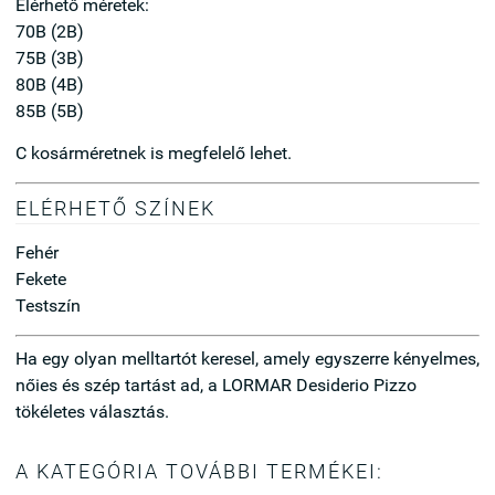
Elérhető méretek:
70B (2B)
75B (3B)
80B (4B)
85B (5B)
C kosárméretnek is megfelelő lehet.
ELÉRHETŐ SZÍNEK
Fehér
Fekete
Testszín
Ha egy olyan melltartót keresel, amely egyszerre kényelmes,
nőies és szép tartást ad, a LORMAR Desiderio Pizzo
tökéletes választás.
A KATEGÓRIA TOVÁBBI TERMÉKEI: