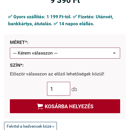
9 390 Ft
✅ Gyors szállítás: 1 199 Ft-tól. ✅ Fizetés: Utánvét,
bankkártya, átutalás. ✅ 14 napos elállás.
MÉRET*:
SZÍN*:
Először válasszon az előző lehetőségek közül!
db

KOSÁRBA HELYEZÉS
Felvitel a kedvencek közé »