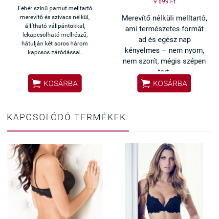
9 699 Ft
Fehér színű pamut melltartó
merevítő és szivacs nélkül,
Merevítő nélküli melltartó,
állítható vállpántokkal,
ami természetes formát
lekapcsolható mellrészű,
ad és egész nap
hátulján két soros három
kényelmes – nem nyom,
kapcsos záródással.
nem szorít, mégis szépen
tart.


KOSÁRBA
KOSÁRBA
✔ Merevítő nélkül –
maximális kényelem
✔ Formaszivacs – szép,
KAPCSOLÓDÓ TERMÉKEK:
természetes forma
✔ Pamut belső – bőrbarát
viselet
✔ Nem látszik át ruha alatt
✔ Könnyű, légies érzés egész
nap
Ha nem szereted a merevítős
melltartókat, de mégis szeretnél
szép tartást, ez a modell
tökéletes választás.