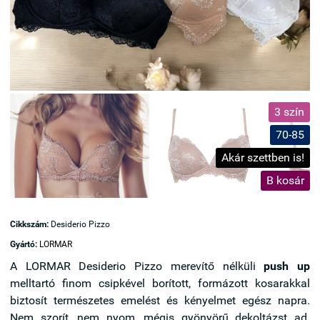
3 szín
70-85
Akár szettben is!
B kosár
Cikkszám:
Desiderio Pizzo
Gyártó:
LORMAR
A LORMAR Desiderio Pizzo merevítő nélküli
push up
melltartó finom csipkével borított, formázott kosarakkal
biztosít természetes emelést és kényelmet egész napra.
Nem szorít, nem nyom, mégis gyönyörű dekoltázst ad.