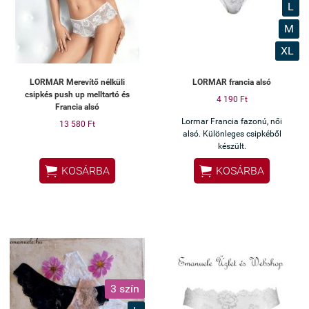
L
M
XL
LORMAR Merevítő nélküli
LORMAR francia alsó
csipkés push up melltartó és
4 190 Ft
Francia alsó
Lormar Francia fazonú, női
13 580 Ft
alsó. Különleges csipkéből
készült.


KOSÁRBA
KOSÁRBA
3 szín