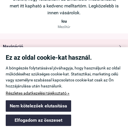
b is
mert itt kapható a kedvenc melltartóm. Legközelebb is
innen vásárolok.
Icu
Mezőtúr
Navigáció

Ez az oldal cookie-kat használ.
Saját fiók

A böngészés folytatásával jóváhagyja, hogy használjunk az oldal
működéséhez szükséges cookie-kat. Statisztikai, marketing célú
Információk

vagy személyre szabással kapcsolatos cookie-kat csak az Ön
hozzájárulása után használunk.
Elérhetőség

Részletes adatkezelési tájékoztató »
Nem kötelezőek elutasítása
emanuele.hu -
Ádám Viktória
-
ÁSZF
-
Adatkezelési tájékoztató
Elfogadom az összeset
Webáruház készítés
a StartÜzlettel.