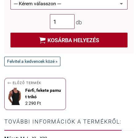
db

KOSÁRBA HELYEZÉS
Felvitel a kedvencek közé »

ELŐZŐ TERMÉK
Férfi, fekete pamu
t trikó
2 290 Ft
TOVÁBBI INFORMÁCIÓK A TERMÉKRŐL: