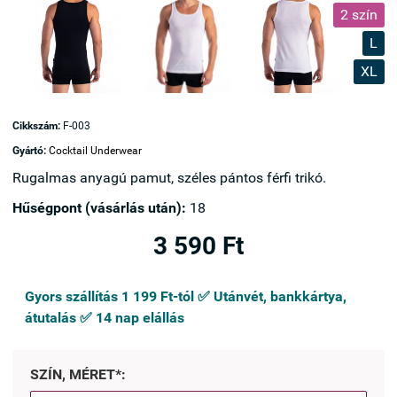
2 szín
L
XL
Cikkszám:
F-003
Gyártó:
Cocktail Underwear
Rugalmas anyagú pamut, széles pántos férfi trikó.
Hűségpont (vásárlás után):
18
3 590 Ft
Gyors szállítás 1 199 Ft-tól ✅ Utánvét, bankkártya,
átutalás ✅ 14 nap elállás
SZÍN, MÉRET*: