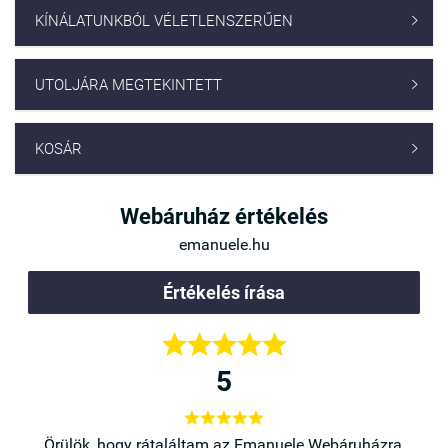
KÍNÁLATUNKBÓL VÉLETLENSZERŰEN

UTOLJÁRA MEGTEKINTETT

KOSÁR

Webáruház értékelés
emanuele.hu
Értékelés írása





5





a,
Örülök, hogy rátaláltam az Emanuele Webáruházra,