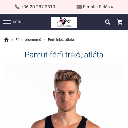


+36 20 287 3810
E-mail küldés »


MENÜ

»
Férfi fehérnemű
»
Férfi trikó, atléta
Pamut férfi trikó, atléta