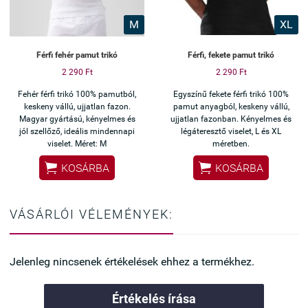
M
XL
Férfi fehér pamut trikó
Férfi, fekete pamut trikó
2 290 Ft
2 290 Ft
Fehér férfi trikó 100% pamutból,
Egyszínű fekete férfi trikó 100%
keskeny vállú, ujjatlan fazon.
pamut anyagból, keskeny vállú,
Magyar gyártású, kényelmes és
ujjatlan fazonban. Kényelmes és
jól szellőző, ideális mindennapi
légáteresztő viselet, L és XL
viselet. Méret: M
méretben.


KOSÁRBA
KOSÁRBA
VÁSÁRLÓI VÉLEMÉNYEK:
Jelenleg nincsenek értékelések ehhez a termékhez.
Értékelés írása