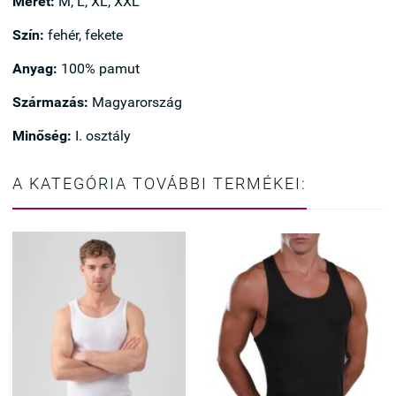
Méret:
M, L, XL, XXL
Szín:
fehér, fekete
Anyag:
100% pamut
Származás:
Magyarország
Minőség:
I. osztály
A KATEGÓRIA TOVÁBBI TERMÉKEI: