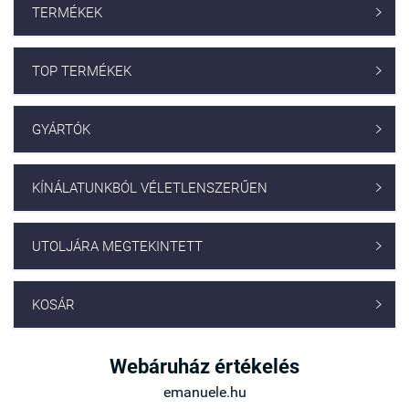
TERMÉKEK

TOP TERMÉKEK

GYÁRTÓK

KÍNÁLATUNKBÓL VÉLETLENSZERŰEN

UTOLJÁRA MEGTEKINTETT

KOSÁR

Webáruház értékelés
emanuele.hu