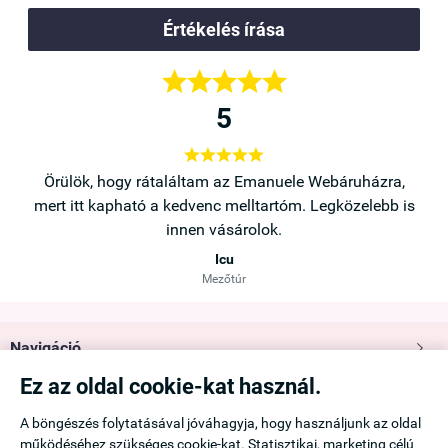
Értékelés írása





5





a,
Örülök, hogy rátaláltam az Emanuele Webáruházra,
b is
mert itt kapható a kedvenc melltartóm. Legközelebb is
innen vásárolok.
Icu
Mezőtúr
Navigáció

Ez az oldal cookie-kat használ.
Saját fiók

A böngészés folytatásával jóváhagyja, hogy használjunk az oldal
működéséhez szükséges cookie-kat. Statisztikai, marketing célú