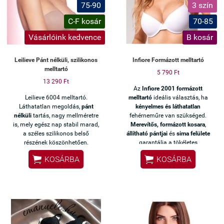
75-90
3 szín
C-F kosár
70-85
Vásárlóink kedvence
B kosár
Leilieve Pánt nélküli, szilikonos
Infiore Formázott melltartó
melltartó
5 790 Ft
13 290 Ft
Az
Infiore 2001 formázott
Leilieve 6004 melltartó.
melltartó
ideális választás, ha
Láthatatlan megoldás,
pánt
kényelmes és láthatatlan
nélküli
tartás, nagy mellméretre
fehérneműre van szükséged.
is, mely egész nap stabil marad,
Merevítős, formázott kosara
,
a széles szilikonos belső
állítható pántjai
és
sima felülete
részének köszönhetően.
garantálja a tökéletes
illeszkedést és diszkréciót.


KOSÁRBA
KOSÁRBA