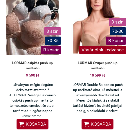
3 szín
3 szín
70-80
70-85
B kosár
B kosár
Vásárlóink kedvence
LORMAR csipkés push up
LORMAR Szuper push up
melltartó
melltartó
9 590 Ft
10 599 Ft
Látványos, mégis elegáns
LORMAR Double Balconico
push
dekoltázst szeretnél?
up
melltartó akár,
+2 mérettel
is
A LORMAR Prestige Balconico
látványosabb dekoltázst ad.
csipkés
push up
melltartó
Merevítős kialakítása stabil
természetes emelést és stabil
tartást biztosít, levehető pántjai
tartást ad – egész napos
pedig, a sokoldalú viselést.
kényelemmel.


KOSÁRBA
KOSÁRBA