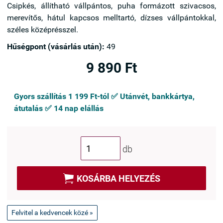
Csipkés, állítható vállpántos, puha formázott szivacsos,
merevítős, hátul kapcsos melltartó, dízses vállpántokkal,
széles középrésszel.
Hűségpont (vásárlás után):
49
9 890 Ft
Gyors szállítás 1 199 Ft-tól ✅ Utánvét, bankkártya,
átutalás ✅ 14 nap elállás
db

KOSÁRBA HELYEZÉS
Felvitel a kedvencek közé »