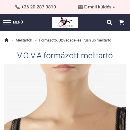


+36 20 287 3810
E-mail küldés »


MENÜ

»
Melltartók
»
Formázott-, Szivacsos- és Push up melltartó
V.O.V.A formázott melltartó