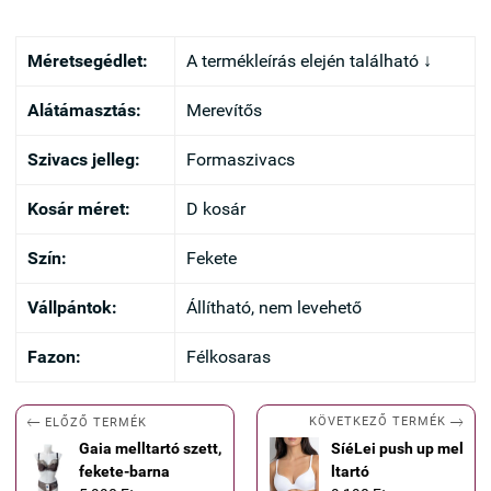
Méretsegédlet:
A termékleírás elején található ↓
Alátámasztás:
Merevítős
Szivacs jelleg:
Formaszivacs
Kosár méret:
D kosár
Szín:
Fekete
Vállpántok:
Állítható, nem levehető
Fazon:
Félkosaras


KÖVETKEZŐ TERMÉK
ELŐZŐ TERMÉK
Gaia melltartó szett,
SíéLei push up mel
fekete-barna
ltartó