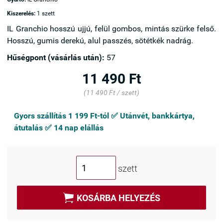
Kiszerelés:
1 szett
IL Granchio hosszú ujjú, felül gombos, mintás szürke felső.
Hosszú, gumis derekú, alul passzés, sötétkék nadrág.
Hűségpont (vásárlás után):
57
11 490 Ft
(11 490 Ft / szett)
Gyors szállítás 1 199 Ft-tól ✅ Utánvét, bankkártya,
átutalás ✅ 14 nap elállás
szett

KOSÁRBA HELYEZÉS