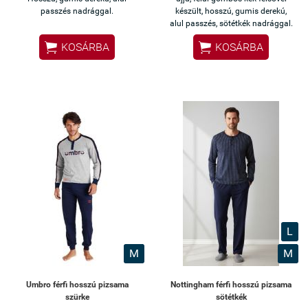
passzés nadrággal.
készült, hosszú, gumis derekú,
alul passzés, sötétkék nadrággal.


KOSÁRBA
KOSÁRBA
L
M
M
Umbro férfi hosszú pizsama
Nottingham férfi hosszú pizsama
szürke
sötétkék