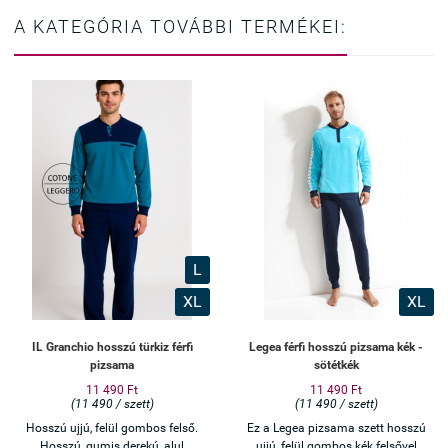
A KATEGÓRIA TOVÁBBI TERMÉKEI:
L
XL
XL
IL Granchio hosszú türkiz férfi
Legea férfi hosszú pizsama kék -
pizsama
sötétkék
11 490 Ft
11 490 Ft
(11 490 / szett)
(11 490 / szett)
Hosszú ujjú, felül gombos felső.
Ez a Legea pizsama szett hosszú
Hosszú, gumis derekú, alul
ujjú, felül gombos kék felsővel