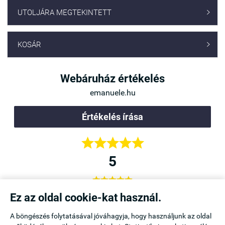
UTOLJÁRA MEGTEKINTETT

KOSÁR

Webáruház értékelés
emanuele.hu
Értékelés írása





5





a,
Örülök, hogy rátaláltam az Emanuele Webáruházra,
Ez az oldal cookie-kat használ.
b is
mert itt kapható a kedvenc melltartóm. Legközelebb is
A böngészés folytatásával jóváhagyja, hogy használjunk az oldal
innen vásárolok.