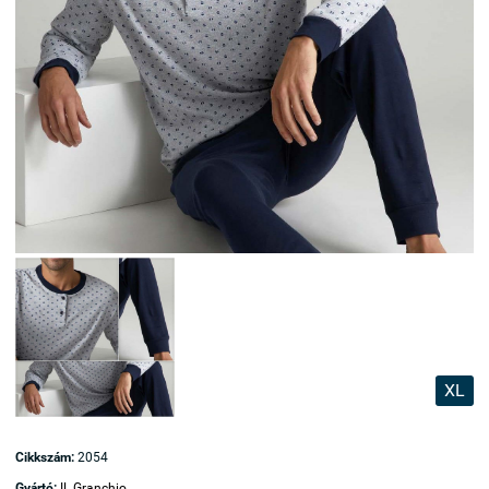
XL
Cikkszám:
2054
Gyártó:
IL Granchio