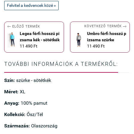
Felvitel a kedvencek közé »


KÖVETKEZŐ TERMÉK
ELŐZŐ TERMÉK
Legea férfi hosszú pi
Umbro férfi hosszú p
zsama kék - sötétkék
izsama szürke
11 490 Ft
11 490 Ft
TOVÁBBI INFORMÁCIÓK A TERMÉKRŐL:
Szín:
szürke - sötétkék
Méret:
XL
Anyag:
100% pamut
Kollekció:
Ősz/Tél
Származás:
Olaszország