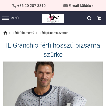


+36 20 287 3810
E-mail küldés »


MENÜ

»
Férfi fehérnemű
»
Férfi pizsama szettek
IL Granchio férfi hosszú pizsama
szürke