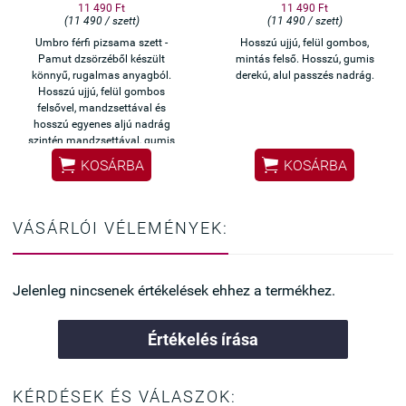
11 490 Ft
11 490 Ft
(11 490 / szett)
(11 490 / szett)
Umbro férfi pizsama szett -
Hosszú ujjú, felül gombos,
Pamut dzsörzéből készült
mintás felső. Hosszú, gumis
könnyű, rugalmas anyagból.
derekú, alul passzés nadrág.
Hosszú ujjú, felül gombos
felsővel, mandzsettával és
hosszú egyenes aljú nadrág
szintén mandzsettával, gumis
derékrésszel, hátulján zsebbel.


KOSÁRBA
KOSÁRBA
VÁSÁRLÓI VÉLEMÉNYEK:
Jelenleg nincsenek értékelések ehhez a termékhez.
Értékelés írása
KÉRDÉSEK ÉS VÁLASZOK: