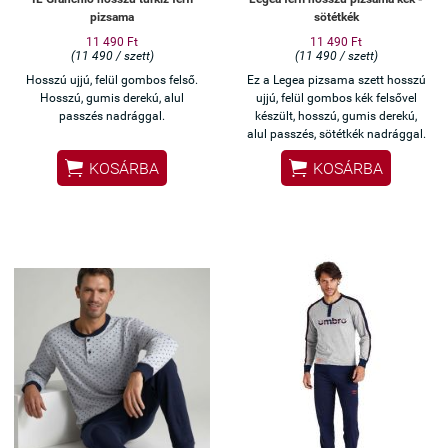
pizsama
sötétkék
11 490 Ft
11 490 Ft
(11 490 / szett)
(11 490 / szett)
Hosszú ujjú, felül gombos felső.
Ez a Legea pizsama szett hosszú
Hosszú, gumis derekú, alul
ujjú, felül gombos kék felsővel
passzés nadrággal.
készült, hosszú, gumis derekú,
alul passzés, sötétkék nadrággal.


KOSÁRBA
KOSÁRBA