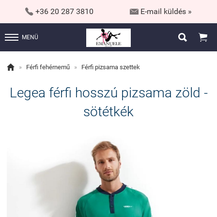


+36 20 287 3810
E-mail küldés »


MENÜ

»
Férfi fehérnemű
»
Férfi pizsama szettek
Legea férfi hosszú pizsama zöld -
sötétkék