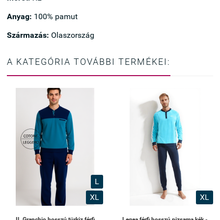
Anyag:
100% pamut
Származás:
Olaszország
A KATEGÓRIA TOVÁBBI TERMÉKEI:
L
XL
XL
IL Granchio hosszú türkiz férfi
Legea férfi hosszú pizsama kék -