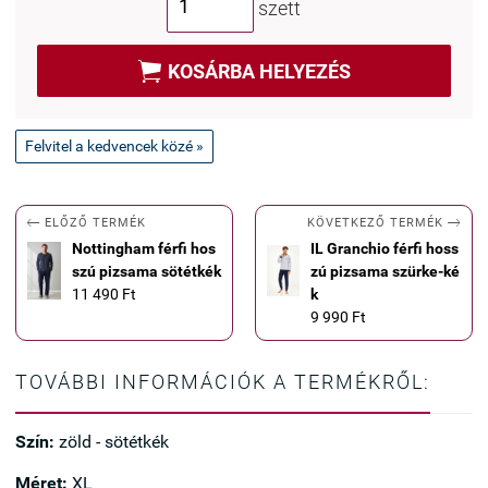
szett

KOSÁRBA HELYEZÉS
Felvitel a kedvencek közé »


KÖVETKEZŐ TERMÉK
ELŐZŐ TERMÉK
Nottingham férfi hos
IL Granchio férfi hoss
szú pizsama sötétkék
zú pizsama szürke-ké
11 490 Ft
k
9 990 Ft
TOVÁBBI INFORMÁCIÓK A TERMÉKRŐL:
Szín:
zöld - sötétkék
Méret:
XL