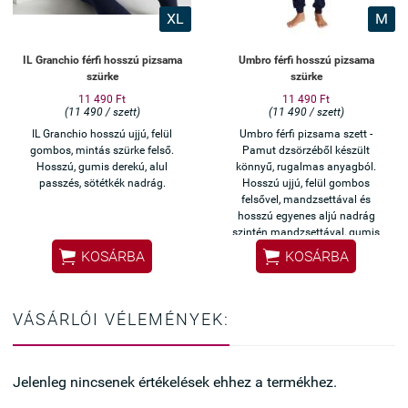
XL
M
IL Granchio férfi hosszú pizsama
Umbro férfi hosszú pizsama
szürke
szürke
11 490 Ft
11 490 Ft
(11 490 / szett)
(11 490 / szett)
IL Granchio hosszú ujjú, felül
Umbro férfi pizsama szett -
gombos, mintás szürke felső.
Pamut dzsörzéből készült
Hosszú, gumis derekú, alul
könnyű, rugalmas anyagból.
passzés, sötétkék nadrág.
Hosszú ujjú, felül gombos
felsővel, mandzsettával és
hosszú egyenes aljú nadrág
szintén mandzsettával, gumis
derékrésszel, hátulján zsebbel.


KOSÁRBA
KOSÁRBA
VÁSÁRLÓI VÉLEMÉNYEK:
Jelenleg nincsenek értékelések ehhez a termékhez.