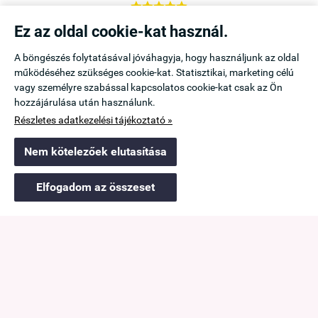





a,
Örülök, hogy rátaláltam az Emanuele Webáruházra,
Ez az oldal cookie-kat használ.
b is
mert itt kapható a kedvenc melltartóm. Legközelebb is
A böngészés folytatásával jóváhagyja, hogy használjunk az oldal
innen vásárolok.
működéséhez szükséges cookie-kat. Statisztikai, marketing célú
Icu
vagy személyre szabással kapcsolatos cookie-kat csak az Ön
Mezőtúr
hozzájárulása után használunk.
Részletes adatkezelési tájékoztató »
Navigáció

Nem kötelezőek elutasítása
Saját fiók

Elfogadom az összeset
Információk

Elérhetőség

emanuele.hu -
Ádám Viktória
-
ÁSZF
-
Adatkezelési tájékoztató