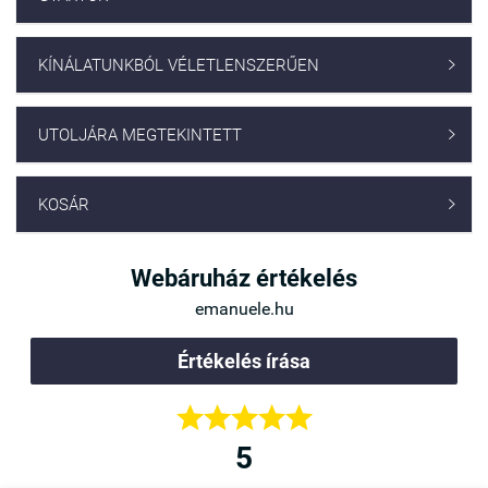
KÍNÁLATUNKBÓL VÉLETLENSZERŰEN

UTOLJÁRA MEGTEKINTETT

KOSÁR

Webáruház értékelés
emanuele.hu
Értékelés írása





5