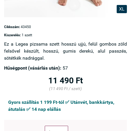
XL
Cikkszám:
43450
Kiszerelés:
1 szett
Ez a Legea pizsama szett hosszú ujjú, felül gombos zöld
felsővel készült, hosszú, gumis derekú, alul passzés,
sötétkék nadrággal.
Hűségpont (vásárlás után):
57
11 490 Ft
(11 490 Ft / szett)
Gyors szállítás 1 199 Ft-tól ✅ Utánvét, bankkártya,
átutalás ✅ 14 nap elállás